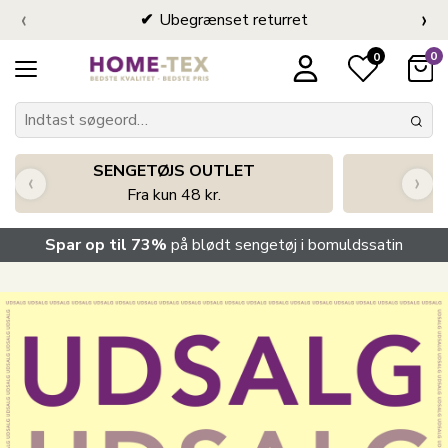
‹
›
Ubegrænset returret
0
0
SENGETØJS OUTLET
‹
›
Fra kun 48 kr.
Spar op til 73%
på blødt sengetøj i bomuldssatin