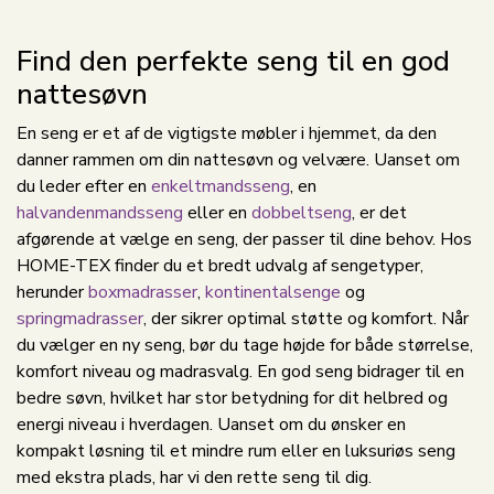
Find den perfekte seng til en god
nattesøvn
En seng er et af de vigtigste møbler i hjemmet, da den
danner rammen om din nattesøvn og velvære. Uanset om
du leder efter en
enkeltmandsseng
, en
halvandenmandsseng
eller en
dobbeltseng
, er det
afgørende at vælge en seng, der passer til dine behov. Hos
HOME-TEX finder du et bredt udvalg af sengetyper,
herunder
boxmadrasser
,
kontinentalsenge
og
springmadrasser
, der sikrer optimal støtte og komfort. Når
du vælger en ny seng, bør du tage højde for både størrelse,
komfort niveau og madrasvalg. En god seng bidrager til en
bedre søvn, hvilket har stor betydning for dit helbred og
energi niveau i hverdagen. Uanset om du ønsker en
kompakt løsning til et mindre rum eller en luksuriøs seng
med ekstra plads, har vi den rette seng til dig.