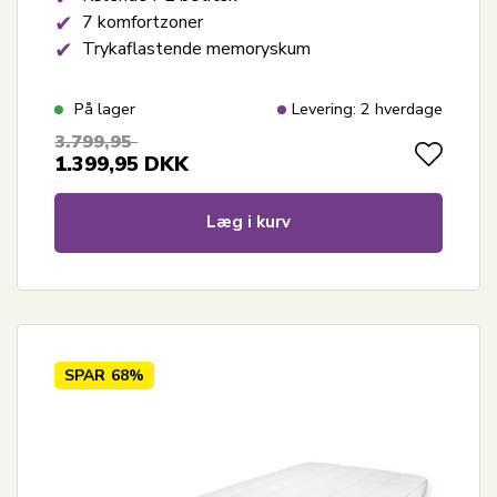
7 komfortzoner
Trykaflastende memoryskum
På lager
Levering: 2 hverdage
3.799,95
1.399,95
DKK
Læg i kurv
SPAR
68%