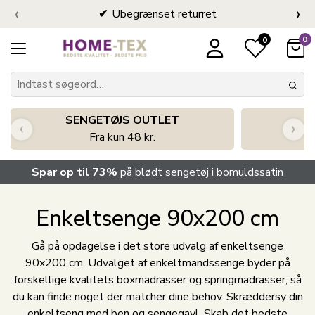
‹
›
Ubegrænset returret
0
0
SENGETØJS OUTLET
‹
›
Fra kun 48 kr.
Spar op til 73%
på blødt sengetøj i bomuldssatin
Enkeltsenge 90x200 cm
Gå på opdagelse i det store udvalg af enkeltsenge
90x200 cm. Udvalget af enkeltmandssenge byder på
forskellige kvalitets boxmadrasser og springmadrasser, så
du kan finde noget der matcher dine behov. Skræddersy din
enkeltseng med ben og sengegavl. Skab det bedste