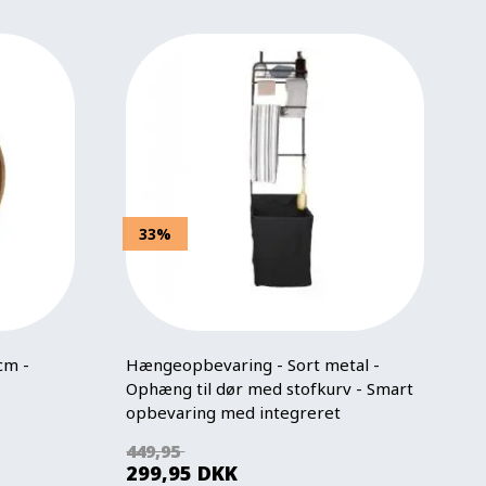
33%
cm -
Hængeopbevaring - Sort metal -
Ophæng til dør med stofkurv - Smart
opbevaring med integreret
vasketøjskurv
449,95
299,95
DKK