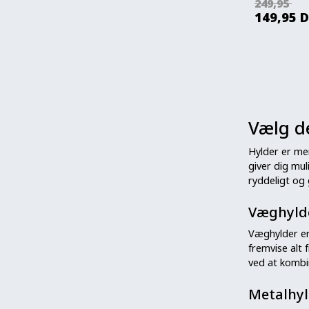
249,95
149,95
D
Vælg de
Hylder er me
giver dig mu
ryddeligt og 
Væghylde
Væghylder er
fremvise alt 
ved at kombi
Metalhyl