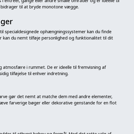
i entréer, gange eller andre smalle områder og er ideelle til
g bidrager til at bryde monotone vægge.
nger
r til specialdesignede ophængningssystemer kan du finde
kan du nemt tilføje personlighed og funktionalitet til dit
ig atmosfære i rummet. De er ideelle til fremvisning af
dig tilføjelse til enhver indretning.
e farve gør det nemt at matche dem med andre elementer,
mhæve farverige bøger eller dekorative genstande for en flot
ylder til ethvert behov og formål. Med det rette valg af