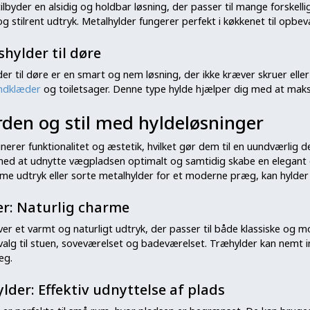
ilbyder en alsidig og holdbar løsning, der passer til mange forskell
 stilrent udtryk. Metalhylder fungerer perfekt i køkkenet til opbevari
ylder til døre
 til døre er en smart og nem løsning, der ikke kræver skruer eller 
ndklæder
og toiletsager. Denne type hylde hjælper dig med at mak
rden og stil med hyldeløsninger
nerer funktionalitet og æstetik, hvilket gør dem til en uundværlig 
med at udnytte vægpladsen optimalt og samtidig skabe en elegant
rme udtryk eller sorte metalhylder for et moderne præg, kan hylder 
r: Naturlig charme
er et varmt og naturligt udtryk, der passer til både klassiske og m
alg til stuen, soveværelset og badeværelset. Træhylder kan nemt inte
æg.
lder: Effektiv udnyttelse af plads