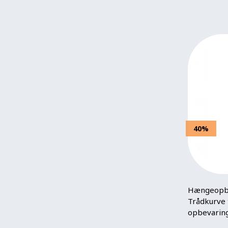
40%
Hængeopbev
Trådkurve 
opbevarin
og 2 kroge