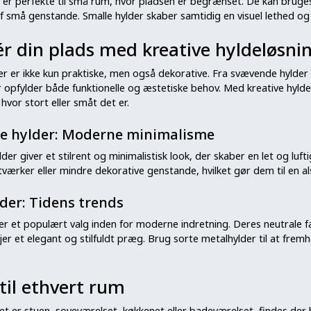
 er perfekte til små rum, hvor pladsen er begrænset. De kan bruges 
f små genstande. Smalle hylder skaber samtidig en visuel lethed o
r din plads med kreative hyldeløsni
er er ikke kun praktiske, men også dekorative. Fra svævende hylde
r opfylder både funktionelle og æstetiske behov. Med kreative hylder 
hvor stort eller småt det er.
e hylder: Moderne minimalisme
er giver et stilrent og minimalistisk look, der skaber en let og luft
stværker eller mindre dekorative genstande, hvilket gør dem til en alsi
lder: Tidens trends
 er et populært valg inden for moderne indretning. Deres neutral
jer et elegant og stilfuldt præg. Brug sorte metalhylder til at fre
til ethvert rum
 er stuen, soveværelset, køkkenet eller badeværelset, findes der h