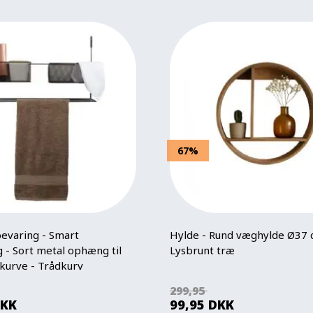
67%
varing - Smart
Hylde - Rund væghylde Ø37 
 - Sort metal ophæng til
Lysbrunt træ
kurve - Trådkurv
299,95
KK
99,95
DKK