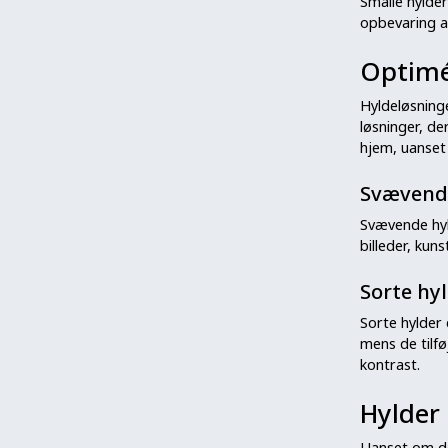
Smalle hylder
opbevaring a
Optimé
Hyldeløsning
løsninger, de
hjem, uanset 
Svævend
Svævende hyld
billeder, kun
Sorte hy
Sorte hylder
mens de tilfø
kontrast.
Hylder 
Uanset om det