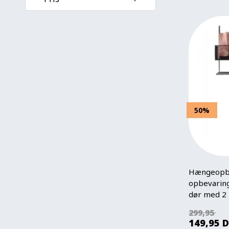
Pris stigende
99
DKK
300
DKK
Pris faldende
Nyeste
Mest solgte
Største besparelse
50%
Hængeopbe
opbevaring
dør med 2 
299,95
149,95
D