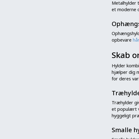
Metalhylder t
et moderne og
Ophængsh
Ophængshylder
opbevare
hå
Skab o
Hylder kombi
hjælper dig 
for deres va
Træhylde
Træhylder giv
et populært v
hyggeligt pr
Smalle hy