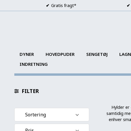
Gratis fragt*
DYNER
HOVEDPUDER
SENGETØJ
LAGN
INDRETNING
FILTER
Hylder er 
samtidig med
Sortering
enhver smag
Standard visning
Pris