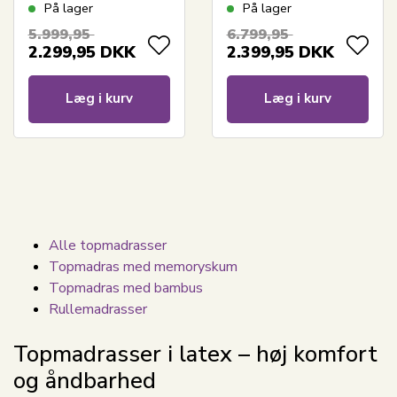
Zen sleep topmadras
Talalay naturlatex -
På lager
På lager
Nature By Borg
5.999,95
6.799,95
2.299,95
DKK
2.399,95
DKK
Læg i kurv
Læg i kurv
Alle topmadrasser
Topmadras med memoryskum
Topmadras med bambus
Rullemadrasser
Topmadrasser i latex – høj komfort
og åndbarhed