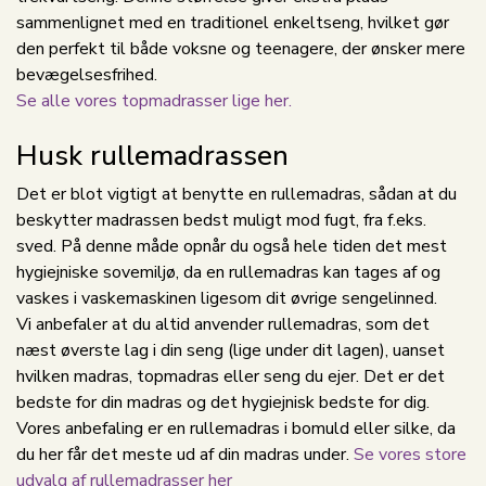
sammenlignet med en traditionel enkeltseng, hvilket gør
den perfekt til både voksne og teenagere, der ønsker mere
bevægelsesfrihed.
Se alle vores topmadrasser lige her.
Husk rullemadrassen
Det er blot vigtigt at benytte en rullemadras, sådan at du
beskytter madrassen bedst muligt mod fugt, fra f.eks.
sved. På denne måde opnår du også hele tiden det mest
hygiejniske sovemiljø, da en rullemadras kan tages af og
vaskes i vaskemaskinen ligesom dit øvrige sengelinned.
Vi anbefaler at du altid anvender rullemadras, som det
næst øverste lag i din seng (lige under dit lagen), uanset
hvilken madras, topmadras eller seng du ejer. Det er det
bedste for din madras og det hygiejnisk bedste for dig.
Vores anbefaling er en rullemadras i bomuld eller silke, da
du her får det meste ud af din madras under.
Se vores store
udvalg af rullemadrasser her