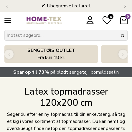
‹
›
Ubegrænset returret
0
0
SENGETØJS OUTLET
‹
›
Fra kun 48 kr.
Spar op til 73%
på blødt sengetøj i bomuldssatin
Latex topmadrasser
120x200 cm
Søger du efter en ny topmadras til din enkeltseng, så tag
et kig i vores sortiment af topmadrasser. Du kan nemt og
overskueligt finde netop den topmadrasser der passer til