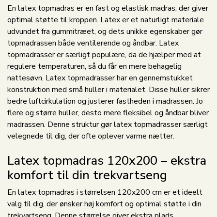
En latex topmadras er en fast og elastisk madras, der giver
optimal støtte til kroppen. Latex er et naturligt materiale
udvundet fra gummitræet, og dets unikke egenskaber gør
topmadrassen både ventilerende og åndbar. Latex
topmadrasser er særligt populære, da de hjælper med at
regulere temperaturen, så du får en mere behagelig
nattesøvn. Latex topmadrasser har en gennemstukket
konstruktion med små huller i materialet. Disse huller sikrer
bedre luftcirkulation og justerer fastheden i madrassen. Jo
flere og større huller, desto mere fleksibel og åndbar bliver
madrassen. Denne struktur gør latex topmadrasser særligt
velegnede til dig, der ofte oplever varme nætter.
Latex topmadras 120x200 – ekstra
komfort til din trekvartseng
En latex topmadras i størrelsen 120x200 cm er et ideelt
valg til dig, der ønsker høj komfort og optimal støtte i din
trekvartseng. Denne størrelse giver ekstra plads