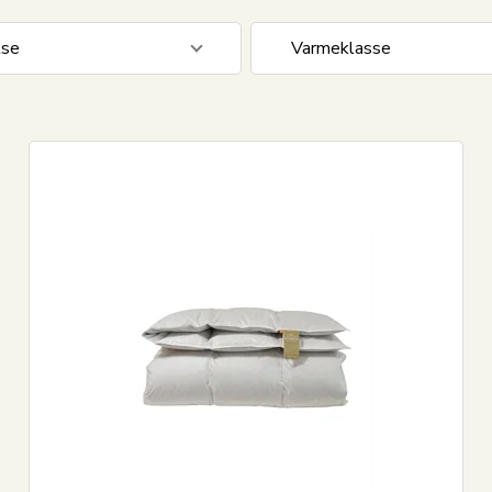
lse
Varmeklasse
0 cm
14
Sval - Sommerdyne
0 cm
14
Let - Helårsdyne
0 cm
6
Lun - Helårsdyne
0 cm
3
Varm - Helårsdyne
Ekstra varm - Vinterdyne