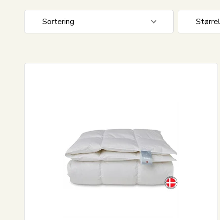
Sortering
Større
Standard visning
140x20
Pris stigende
140x22
Pris faldende
200x22
Nyeste
240x22
Mest solgte
Største besparelse