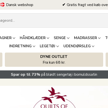
Dansk webshop
Gratis fragt ved køb ove
AGNER
HÅNDKLÆDER
SENGE
MADRASSER
T
INDRETNING
LEGETØJ
UDENDØRSLEG
DYNE OUTLET
Fra kun 68 kr.
Spar op til 73%
på blødt sengetøj i bomuldssatin