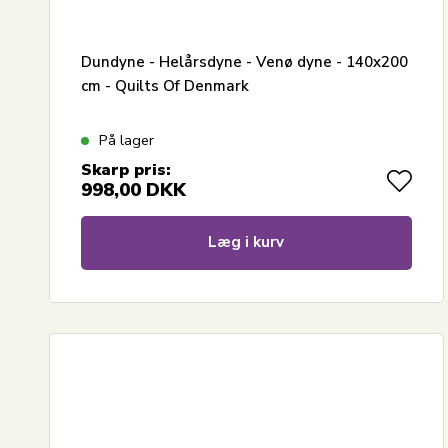
Dundyne - Helårsdyne - Venø dyne - 140x200
cm - Quilts Of Denmark
På lager
Skarp pris:
998,00
DKK
Læg i kurv