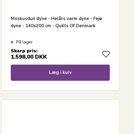
Moskusdun dyne - Helårs varm dyne - Fejø
dyne - 140x200 cm - Quilts Of Denmark
På lager
Skarp pris:
1.598,00
DKK
Læg i kurv