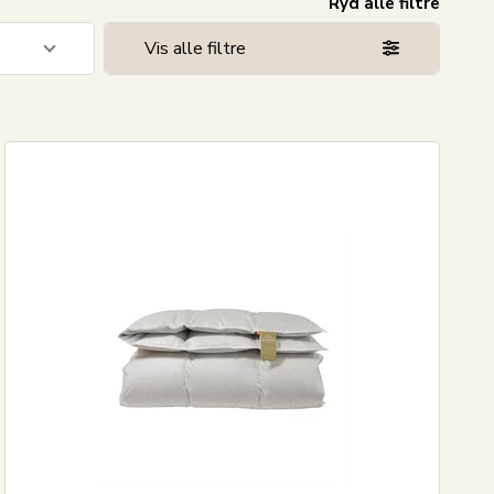
Ryd alle filtre
Vis alle filtre
7
7
13
16
11