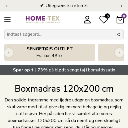
‹
›
Ubegrænset returret
0
0
SENGETØJS OUTLET
‹
›
Fra kun 48 kr.
Spar op til 73%
på blødt sengetøj i bomuldssatin
Boxmadras 120x200 cm
Den solide træramme med fjedre udgør en boxmadras, som
skal være med til at give dig en mere behagelig og dejlig
nattesøvn. Her på siden har vi samlet alle vores
boxmadrasser 120x200 cm, så du nemt og overskueligt
kan finde lige præcis den seng, du står og mangler.