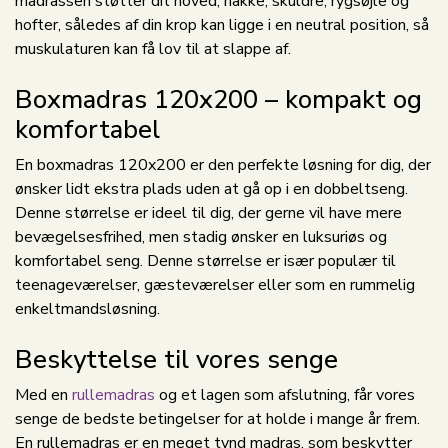
madrassen støtter dit hoved, nakke, skuldre, rygsøjle og
hofter, således af din krop kan ligge i en neutral position, så
muskulaturen kan få lov til at slappe af.
Boxmadras 120x200 – kompakt og
komfortabel
En boxmadras 120x200 er den perfekte løsning for dig, der
ønsker lidt ekstra plads uden at gå op i en dobbeltseng.
Denne størrelse er ideel til dig, der gerne vil have mere
bevægelsesfrihed, men stadig ønsker en luksuriøs og
komfortabel seng. Denne størrelse er især populær til
teenageværelser, gæsteværelser eller som en rummelig
enkeltmandsløsning.
Beskyttelse til vores senge
Med en
rullemadras
og et lagen som afslutning, får vores
senge de bedste betingelser for at holde i mange år frem.
En rullemadras er en meget tynd madras, som beskytter