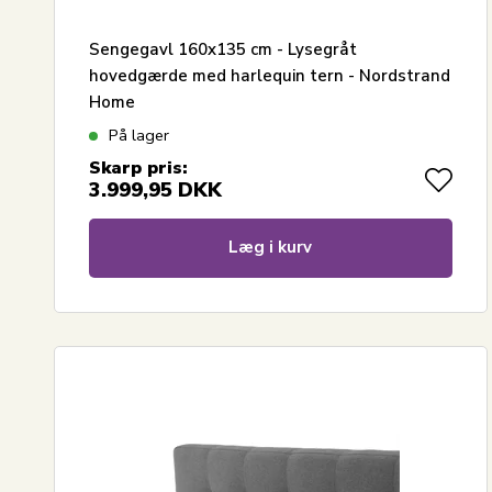
Sengegavl 160x135 cm - Lysegråt
hovedgærde med harlequin tern - Nordstrand
Home
På lager
Skarp pris:
3.999,95
DKK
Læg i kurv