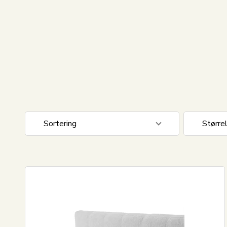
Sortering
Større
Standard visning
140x20
Pris stigende
160x20
Pris faldende
180x20
Nyeste
Mest solgte