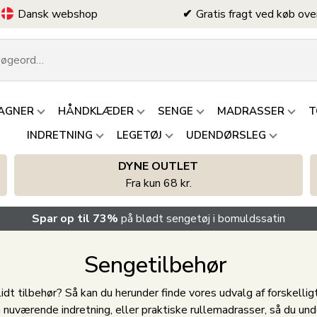
Dansk webshop
Gratis fragt ved køb ove
AGNER
HÅNDKLÆDER
SENGE
MADRASSER
T
INDRETNING
LEGETØJ
UDENDØRSLEG
DYNE OUTLET
Fra kun 68 kr.
Spar op til 73%
på blødt sengetøj i bomuldssatin
Sengetilbehør
t tilbehør? Så kan du herunder finde vores udvalg af forskelligt
n nuværende indretning, eller praktiske rullemadrasser, så du undg