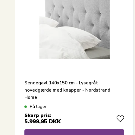
Største besparelse
Sengegavl 140x150 cm - Lysegråt
hovedgærde med knapper - Nordstrand
Home
På lager
Skarp pris:
5.999,95
DKK