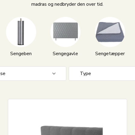
madras og nedbryder den over tid.
Sengeben
Sengegavle
Sengetæpper
lse
Type
0 cm
7
Box madras
0 cm
7
Kontinental
0 cm
5