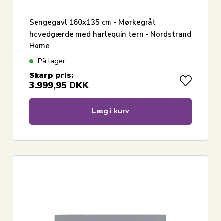
Sengegavl 160x135 cm - Mørkegråt
hovedgærde med harlequin tern - Nordstrand
Home
På lager
Skarp pris:
3.999,95
DKK
Læg i kurv