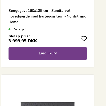
Sengegavl 160x135 cm - Sandfarvet
hovedgærde med harlequin tern - Nordstrand
Home
På lager
Skarp pris:
3.999,95
DKK
Læg i kurv