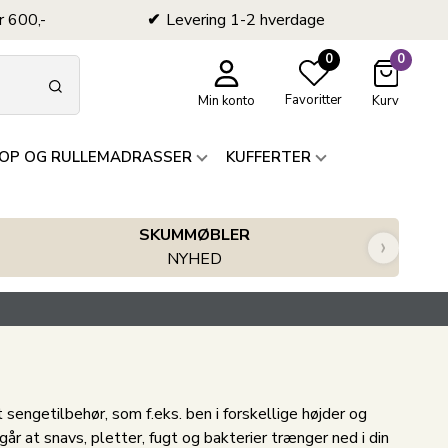
r 600,-
Levering 1-2 hverdage
0
0
Favoritter
Min konto
Kurv
OP OG RULLEMADRASSER
KUFFERTER
SKUMMØBLER
›
NYHED
 sengetilbehør, som f.eks. ben i forskellige højder og
år at snavs, pletter, fugt og bakterier trænger ned i din