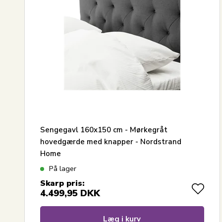
Sengegavl 160x150 cm - Mørkegråt
hovedgærde med knapper - Nordstrand
Home
På lager
Skarp pris:
4.499,95
DKK
Læg i kurv