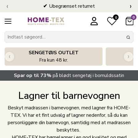
‹
›
Ubegrænset returret
0
0
SENGETØJS OUTLET
‹
›
Fra kun 48 kr.
Spar op til 73%
på blødt sengetøj i bomuldssatin
Lagner til barnevognen
Beskyt madrassen i barnevognen, med lagner fra HOME-
TEX. Vi har et fint udvalg af lagner nedenfor, så du kan
personliggøre din barnevogn, samtidig med at madrassen
beskyttes.
HOME-TEX har børnelagner i en god kvalitet og med