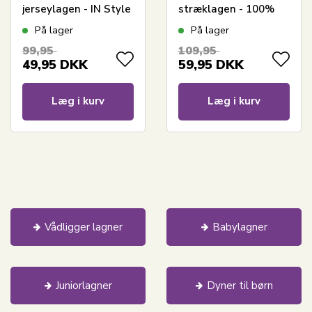
jerseylagen - IN Style
stræklagen - 100%
- Faconlagen til
Bomuld - Faconlagen
På lager
På lager
barnevognsmadras
til barnevognsmadras
99,95
109,95
49,95
DKK
59,95
DKK
Læg i kurv
Læg i kurv
Vådligger lagner
Babylagner
Juniorlagner
Dyner til børn