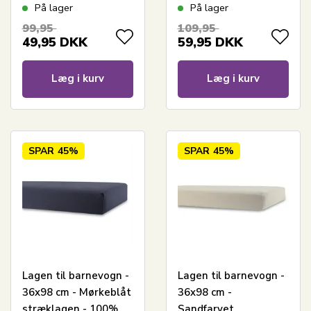
- Faconlagen til
Bomuld - Faconlagen
På lager
På lager
barnevognsmadras
til barnevognsmadras
99,95
109,95
49,95
DKK
59,95
DKK
Læg i kurv
Læg i kurv
SPAR
45%
SPAR
45%
Lagen til barnevogn -
Lagen til barnevogn -
36x98 cm - Mørkeblåt
36x98 cm -
stræklagen - 100%
Sandfarvet