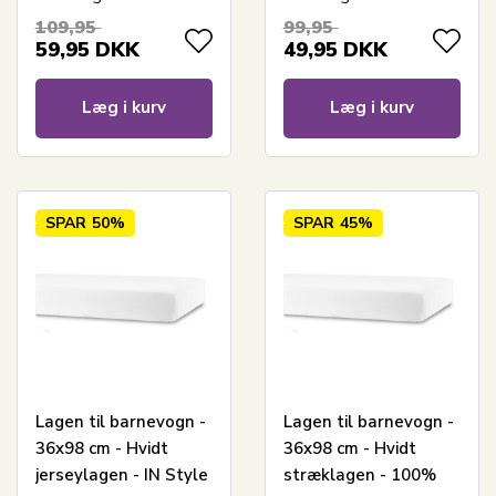
Bomuld - Faconlagen
barnevognsmadras
109,95
99,95
til barnevognsmadras
59,95
DKK
49,95
DKK
Læg i kurv
Læg i kurv
SPAR
50%
SPAR
45%
Lagen til barnevogn -
Lagen til barnevogn -
36x98 cm - Hvidt
36x98 cm - Hvidt
jerseylagen - IN Style
stræklagen - 100%