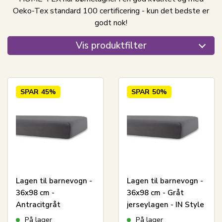
Oeko-Tex standard 100 certificering - kun det bedste er
godt nok!
Vis produktfilter
SPAR
45%
SPAR
50%
Lagen til barnevogn -
Lagen til barnevogn -
36x98 cm -
36x98 cm - Gråt
Antracitgråt
jerseylagen - IN Style
stræklagen - 100%
- Faconlagen til
På lager
På lager