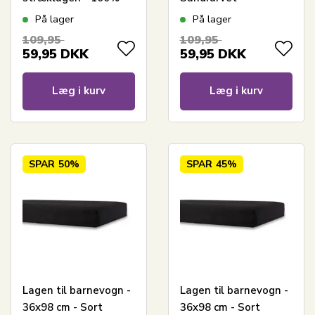
Bomuld - Faconlagen
stræklagen - 100%
På lager
På lager
til barnevognsmadras
Bomuld - Faconlagen
109,95
109,95
til barnevognsmadras
59,95
DKK
59,95
DKK
Læg i kurv
Læg i kurv
SPAR
50%
SPAR
45%
Lagen til barnevogn -
Lagen til barnevogn -
36x98 cm - Sort
36x98 cm - Sort