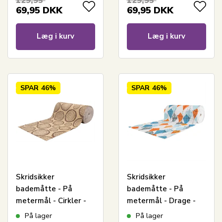
129,95
129,95
til vådrum
til vådrum
69,95
DKK
69,95
DKK
Læg i kurv
Læg i kurv
SPAR
46%
SPAR
46%
Skridsikker
Skridsikker
bademåtte - På
bademåtte - På
metermål - Cirkler -
metermål - Drage -
65 cm bred -
65 cm bred -
På lager
På lager