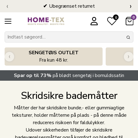
‹
›
Ubegrænset returret
0
0
SENGETØJS OUTLET
‹
›
Fra kun 48 kr.
Spar op til 73%
på blødt sengetøj i bomuldssatin
Skridsikre bademåtter
Måtter der har skridsikre bunde,- eller gummiagtige
teksturer, holder måtterne på plads - på denne måde
reduceres risikoen for faldulykker.
Udover sikkerheden tilføjer de skridsikre
badeværelsesmåtter også komfort og blødhed til