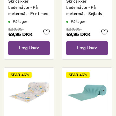
Skridsikker
Skridsikker
bademåtte - På
bademåtte - På
metermål - Print med
metermål - Sejlads
sten - 65 cm bred -
motiv - 65 cm bred -
På lager
På lager
Multifunktionsmåtte
Multifunktionsmåtte
129,95
129,95
til vådrum
til vådrum - Blå
69,95
DKK
69,95
DKK
Læg i kurv
Læg i kurv
SPAR
46%
SPAR
46%