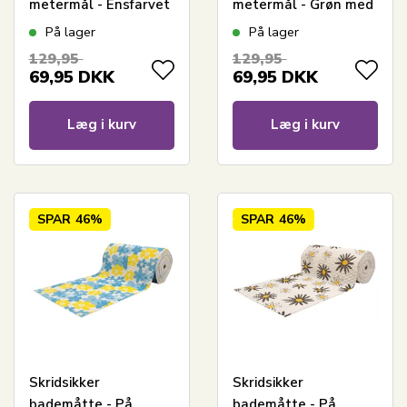
metermål - Ensfarvet
metermål - Grøn med
sort - 65 cm bred -
blomster - 65 cm bred
På lager
På lager
Multifunktionsmåtte
- Multifunktionsmåtte
129,95
129,95
til vådrum
til vådrum
69,95
DKK
69,95
DKK
Læg i kurv
Læg i kurv
SPAR
46%
SPAR
46%
Skridsikker
Skridsikker
bademåtte - På
bademåtte - På