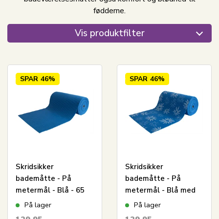
fødderne.
Vis produktfilter
SPAR
46%
SPAR
46%
Skridsikker
Skridsikker
bademåtte - På
bademåtte - På
metermål - Blå - 65
metermål - Blå med
cm bred -
blomster - 65 cm bred
På lager
På lager
Multifunktionsmåtte
- Multifunktionsmåtte