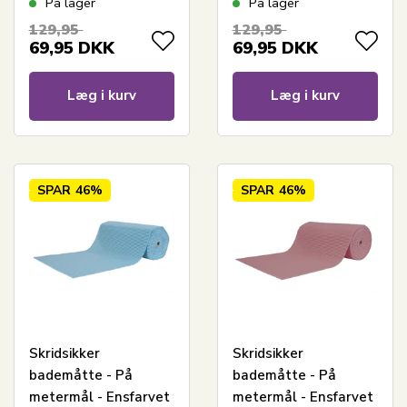
På lager
På lager
Multifunktionsmåtte
Multifunktionsmåtte
129,95
129,95
til vådrum
til vådrum
69,95
DKK
69,95
DKK
Læg i kurv
Læg i kurv
SPAR
46%
SPAR
46%
Skridsikker
Skridsikker
bademåtte - På
bademåtte - På
metermål - Ensfarvet
metermål - Ensfarvet