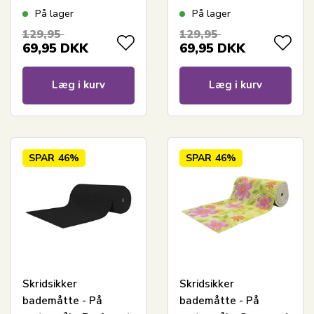
lyseblå - 65 cm bred -
rosa - 65 cm bred -
På lager
På lager
Multifunktionsmåtte
Multifunktionsmåtte
129,95
129,95
til vådrum
til vådrum
69,95
DKK
69,95
DKK
Læg i kurv
Læg i kurv
SPAR
46%
SPAR
46%
Skridsikker
Skridsikker
bademåtte - På
bademåtte - På