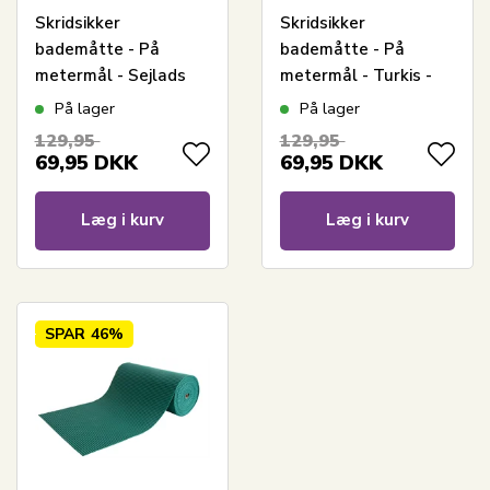
Skridsikker
Skridsikker
bademåtte - På
bademåtte - På
metermål - Sejlads
metermål - Turkis -
motiv - 65 cm bred -
65 cm bred -
På lager
På lager
Multifunktionsmåtte
Multifunktionsmåtte
129,95
129,95
til vådrum - Grå
til vådrum
69,95
DKK
69,95
DKK
Læg i kurv
Læg i kurv
SPAR
46%