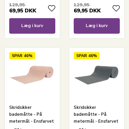
Multifunktionsmåtte
Multifunktionsmåtte
129,95
129,95
til vådrum
til vådrum
69,95
DKK
69,95
DKK
Læg i kurv
Læg i kurv
SPAR
46%
SPAR
46%
Skridsikker
Skridsikker
bademåtte - På
bademåtte - På
metermål - Ensfarvet
metermål - Ensfarvet
- Nude - 65 cm bred -
grå - 65 cm bred -