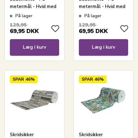
metermål - Hvid med
metermål - Hvid med
blomster - 65 cm bred
blomster - 65 cm bred
På lager
På lager
- Multifunktionsmåtte
- Multifunktionsmåtte
129,95
129,95
til vådrum
til vådrum
69,95
DKK
69,95
DKK
Læg i kurv
Læg i kurv
SPAR
46%
SPAR
46%
Skridsikker
Skridsikker