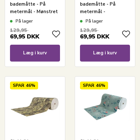
bademåtte - På
bademåtte - På
metermål - Mønstret
metermål -
print - 65 cm bred -
Palmeblade - 65 cm
På lager
På lager
Multifunktionsmåtte
bred -
129,95
129,95
til vådrum
Multifunktionsmåtte
69,95
DKK
69,95
DKK
til vådrum
Læg i kurv
Læg i kurv
SPAR
46%
SPAR
46%