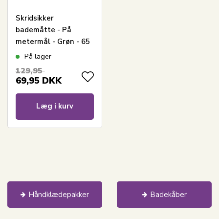
Skridsikker
bademåtte - På
metermål - Grøn - 65
cm bred -
På lager
Multifunktionsmåtte
129,95
til vådrum
69,95
DKK
Læg i kurv
Håndklædepakker
Badekåber