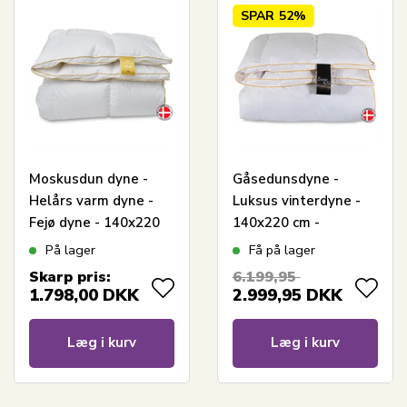
SPAR
52%
Moskusdun dyne -
Gåsedunsdyne -
Helårs varm dyne -
Luksus vinterdyne -
Fejø dyne - 140x220
140x220 cm -
cm - Quilts Of
Premium By Borg -
På lager
Få på lager
Denmark
Gulddynen ekstra
Skarp pris:
6.199,95
varm
1.798,00
DKK
2.999,95
DKK
Læg i kurv
Læg i kurv