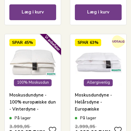
Læg i kurv
Læg i kurv
SPAR
45%
SPAR
63%
100% Moskusdun
Allergivenlig
Moskusdundyne -
Moskusdundyne -
100% europæiske dun
Helårsdyne -
- Vinterdyne -
Europæiske
140x200 cm - Dansk
moskusdun - 140x200
På lager
På lager
produceret - Royal By
cm - Dansk
3.999,95
2.999,95
Borg - Ekstra varm
produceret - Royal By