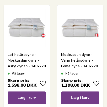
Let helårsdyne -
Moskusdun dyne -
Moskusdun dyne -
Varm helårsdyne -
Askø dynen - 140x220
Femø dyne - 140x220
cm - Quilts Of
cm - Quilts Of
På lager
På lager
Denmark
Denmark
Skarp pris:
Skarp pris:
1.598,00
DKK
1.298,00
DKK
Læg i kurv
Læg i kurv