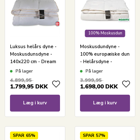
100% Moskusdun
Luksus helårs dyne -
Moskusdundyne -
Moskusdunsdyne -
100% europæiske dun
140x220 cm - Dream
- Helårsdyne -
By Borg - Prinsessen
140x220 cm - Dansk
På lager
På lager
produceret - Royal By
4.899,95
3.999,95
Borg - Varm dundyne
1.799,95
DKK
1.698,00
DKK
Læg i kurv
Læg i kurv
SPAR
65%
SPAR
57%