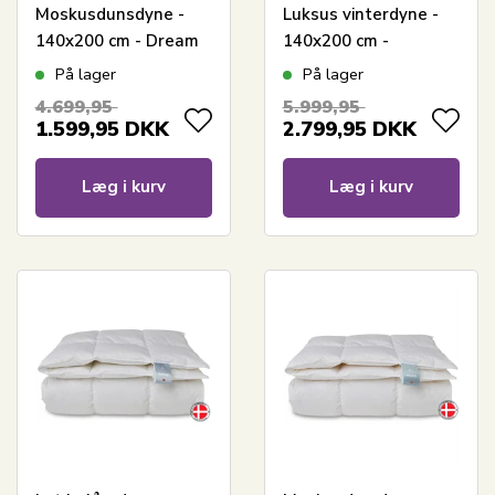
Moskusdunsdyne -
Luksus vinterdyne -
140x200 cm - Dream
140x200 cm -
By Borg - Prinsessen
Premium By Borg -
På lager
På lager
Gulddynen ekstra
4.699,95
5.999,95
varm
1.599,95
DKK
2.799,95
DKK
Læg i kurv
Læg i kurv