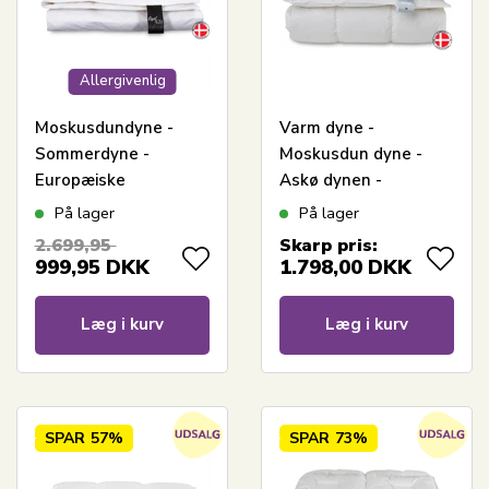
Allergivenlig
Moskusdundyne -
Varm dyne -
Sommerdyne -
Moskusdun dyne -
Europæiske
Askø dynen -
moskusdun - 140x220
Vinterdyne - 140x220
På lager
På lager
cm - Dansk
cm - Quilts Of
2.699,95
Skarp pris:
produceret - Royal By
Denmark
999,95
DKK
1.798,00
DKK
Borg - Sval dundyne
Læg i kurv
Læg i kurv
SPAR
57%
SPAR
73%