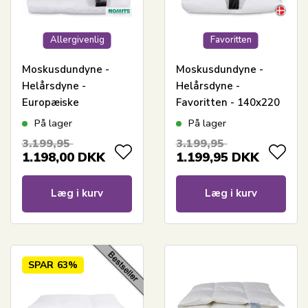
Allergivenlig
Favoritten
Moskusdundyne -
Moskusdundyne -
Helårsdyne -
Helårsdyne -
Europæiske
Favoritten - 140x220
moskusdun - 140x220
cm - Bedste dundyne
På lager
På lager
cm - Dansk
tilbud på moskusdun
3.199,95
3.199,95
produceret - Royal By
1.198,00
DKK
1.199,95
DKK
Borg - Varm dundyne
Læg i kurv
Læg i kurv
SPAR
63%