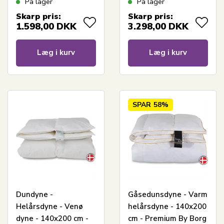
På lager
På lager
Of Denmark
Skarp pris:
Skarp pris:
1.598,00
DKK
3.298,00
DKK
Læg i kurv
Læg i kurv
SPAR
58%
Dundyne -
Gåsedunsdyne - Varm
Helårsdyne - Venø
helårsdyne - 140x200
dyne - 140x200 cm -
cm - Premium By Borg