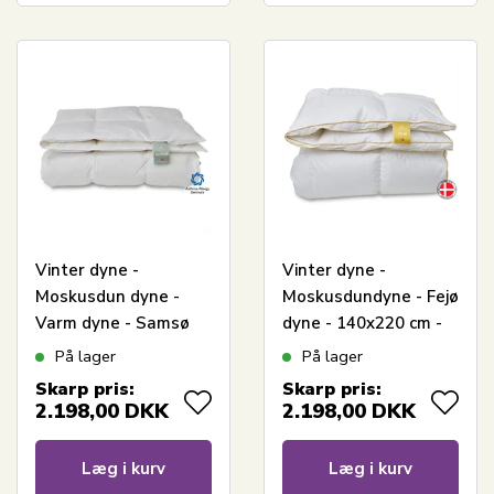
Vinter dyne -
Vinter dyne -
Moskusdun dyne -
Moskusdundyne - Fejø
Varm dyne - Samsø
dyne - 140x220 cm -
dynen - 140x220 cm -
Quilts Of Denmark
På lager
På lager
Quilts Of Denmark
Skarp pris:
Skarp pris:
2.198,00
DKK
2.198,00
DKK
Læg i kurv
Læg i kurv