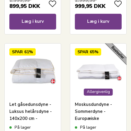
2.599,95
2.999,95
moskusdun
899,95
DKK
999,95
DKK
Læg i kurv
Læg i kurv
SPAR
61%
SPAR
65%
Allergivenlig
Let gåsedunsdyne -
Moskusdundyne -
Luksus helårsdyne -
Sommerdyne -
140x200 cm -
Europæiske
Premium By Borg -
moskusdun - 140x200
På lager
På lager