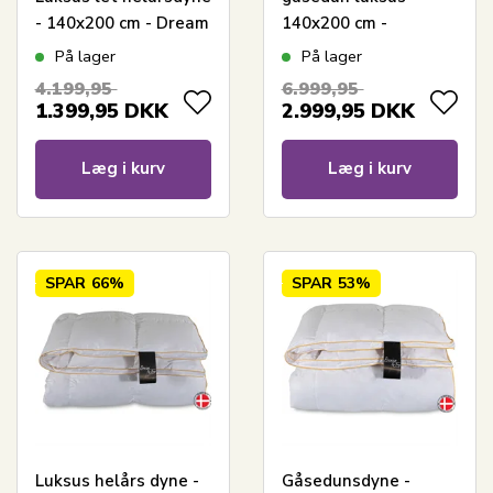
- 140x200 cm - Dream
140x200 cm -
By Borg - Prinsessen
Excellent By Borg
På lager
På lager
gåsedunsdyne -
4.199,95
6.999,95
Diamanten
1.399,95
DKK
2.999,95
DKK
Læg i kurv
Læg i kurv
SPAR
66%
SPAR
53%
Luksus helårs dyne -
Gåsedunsdyne -