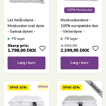
100% Moskusdun
Let helårsdyne -
Moskusdundyne -
Moskusdun sval dyne
100% europæiske dun
- Samsø dynen -
- Vinterdyne -
140x220 cm - Quilts
140x220 cm - Dansk
På lager
På lager
Of Denmark
produceret - Royal By
Skarp pris:
4.399,95
Borg - Ekstra varm
1.798,00
DKK
2.399,95
DKK
dyne
Læg i kurv
Læg i kurv
SPAR
63%
SPAR
63%