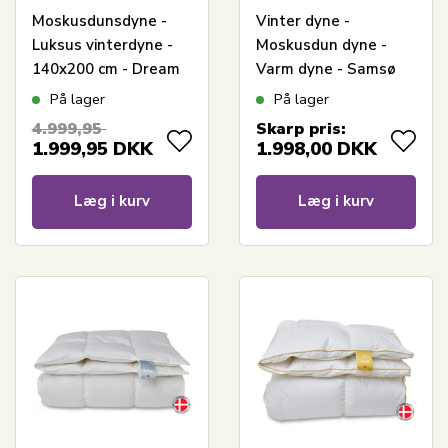
Moskusdunsdyne -
Vinter dyne -
Luksus vinterdyne -
Moskusdun dyne -
140x200 cm - Dream
Varm dyne - Samsø
By Borg - Prinsessen
dynen - 140x200 cm -
På lager
På lager
Quilts Of Denmark
4.999,95
Skarp pris:
1.999,95
DKK
1.998,00
DKK
Læg i kurv
Læg i kurv