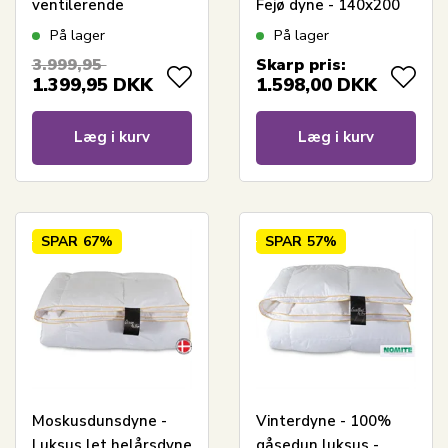
ventilerende
Fejø dyne - 140x200
konstruktion -
cm - Quilts Of
På lager
På lager
140x200 cm -
Denmark
3.999,95
Skarp pris:
Allergivenlig dundyne
1.399,95
DKK
1.598,00
DKK
- Excellent By Borg
Climate
Læg i kurv
Læg i kurv
SPAR
67%
SPAR
57%
Moskusdunsdyne -
Vinterdyne - 100%
Luksus let helårsdyne
gåsedun luksus -