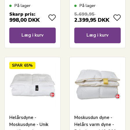
Quilts Of Denmark
- Gulddynen varm
På lager
På lager
Skarp pris:
5.699,95
998,00
DKK
2.399,95
DKK
Læg i kurv
Læg i kurv
SPAR
65%
Helårsdyne -
Moskusdun dyne -
Moskusdyne - Unik
Helårs varm dyne -