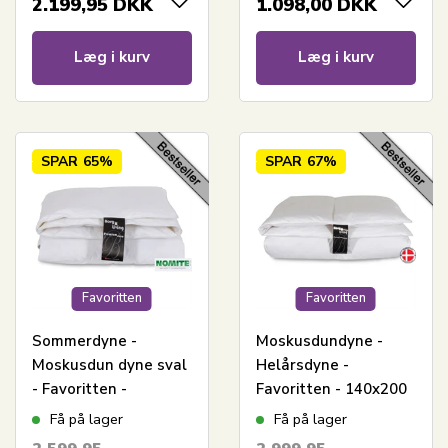
2.199,95
DKK
1.098,00
DKK
dyne
Borg - Varm dundyne
Læg i kurv
Læg i kurv
SPAR
65%
SPAR
67%
Favoritten
Favoritten
Sommerdyne -
Moskusdundyne -
Moskusdun dyne sval
Helårsdyne -
- Favoritten -
Favoritten - 140x200
140x200 cm - Bedste
cm - Bedste dundyne
Få på lager
Få på lager
dundyne tilbud på
tilbud på moskusdun