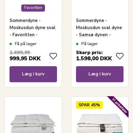
Favoritten
Sommerdyne -
Sommerdyne -
Moskusdun dyne sval
Moskusdun sval dyne
- Favoritten -
- Samsø dynen -
140x220 cm - Bedste
140x220 cm - Quilts
Få på lager
På lager
dundyne tilbud på
Of Denmark
2.699,95
Skarp pris:
moskusdun
999,95
DKK
1.598,00
DKK
Læg i kurv
Læg i kurv
SPAR
45%