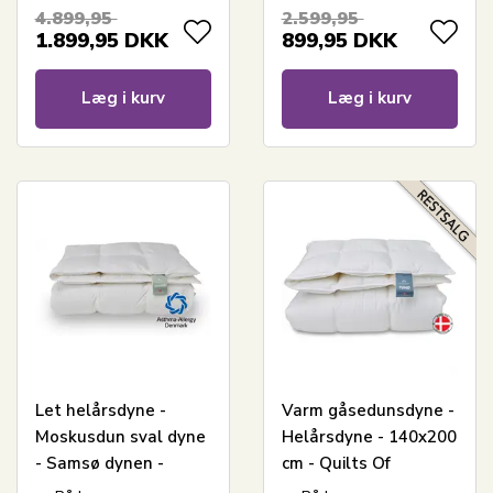
Gulddynen
cm - Dansk
4.899,95
2.599,95
produceret - Royal By
1.899,95
DKK
899,95
DKK
Borg - Sval dundyne
Læg i kurv
Læg i kurv
Let helårsdyne -
Varm gåsedunsdyne -
Moskusdun sval dyne
Helårsdyne - 140x200
- Samsø dynen -
cm - Quilts Of
140x200 cm - Quilts
Denmark - Tunø dyne