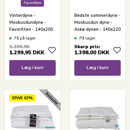
Favoritten
Vinterdyne -
Bedste sommerdyne -
Moskusdundyne -
Moskusdun dyne -
Favoritten - 140x200
Askø dynen - 140x220
cm - Bedste dundyne
cm - Quilts Of
Få på lager
På lager
tilbud
Denmark
3.399,95
Skarp pris:
1.299,95
DKK
1.398,00
DKK
Læg i kurv
Læg i kurv
SPAR
63%