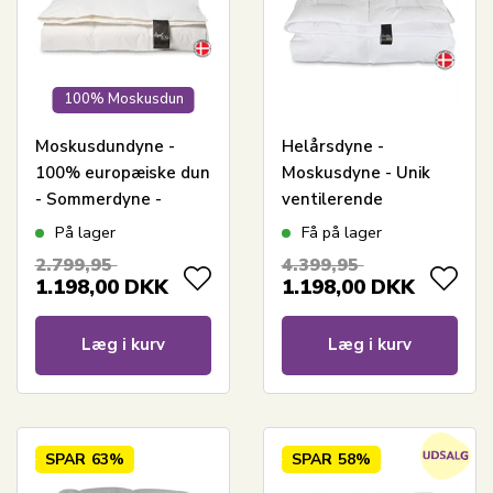
100% Moskusdun
Moskusdundyne -
Helårsdyne -
100% europæiske dun
Moskusdyne - Unik
- Sommerdyne -
ventilerende
140x220 cm - Dansk
konstruktion -
På lager
Få på lager
produceret - Royal By
140x220 cm -
2.799,95
4.399,95
Borg - Sval dundyne
Allergivenlig dundyne
1.198,00
DKK
1.198,00
DKK
- Excellent By Borg
Climate
Læg i kurv
Læg i kurv
SPAR
63%
SPAR
58%