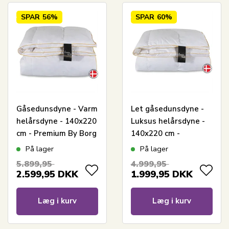
SPAR
56%
SPAR
60%
Gåsedunsdyne - Varm
Let gåsedunsdyne -
helårsdyne - 140x220
Luksus helårsdyne -
cm - Premium By Borg
140x220 cm -
- Gulddynen varm
Premium By Borg -
På lager
På lager
Gulddynen
5.899,95
4.999,95
2.599,95
DKK
1.999,95
DKK
Læg i kurv
Læg i kurv