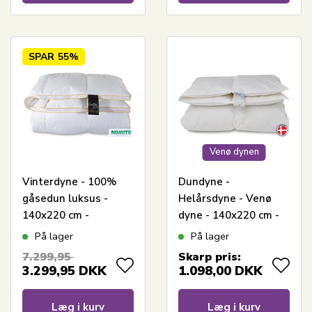
SPAR
55%
Venø dynen
Vinterdyne - 100%
Dundyne -
gåsedun luksus -
Helårsdyne - Venø
140x220 cm -
dyne - 140x220 cm -
Excellent By Borg
Quilts Of Denmark
På lager
På lager
gåsedunsdyne -
7.299,95
Skarp pris:
Diamanten
3.299,95
DKK
1.098,00
DKK
Læg i kurv
Læg i kurv