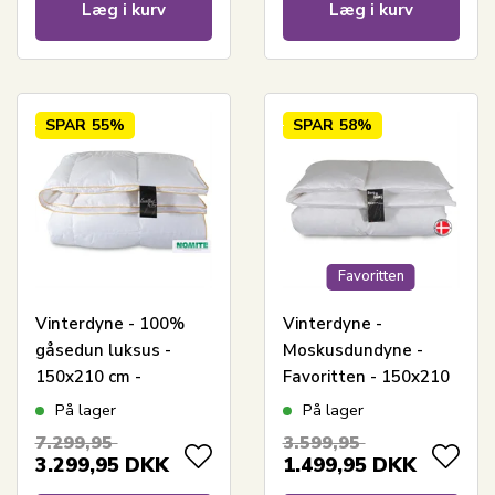
Læg i kurv
Læg i kurv
SPAR
55%
SPAR
58%
Favoritten
Vinterdyne - 100%
Vinterdyne -
gåsedun luksus -
Moskusdundyne -
150x210 cm -
Favoritten - 150x210
Excellent By Borg
cm - Bedste dundyne
På lager
På lager
gåsedunsdyne -
tilbud
7.299,95
3.599,95
Diamanten
3.299,95
DKK
1.499,95
DKK