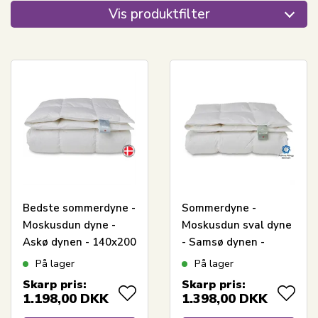
Vis produktfilter
Bedste sommerdyne -
Sommerdyne -
Moskusdun dyne -
Moskusdun sval dyne
Askø dynen - 140x200
- Samsø dynen -
cm - Quilts Of
140x200 cm - Quilts
På lager
På lager
Denmark
Of Denmark
Skarp pris:
Skarp pris:
1.198,00
DKK
1.398,00
DKK