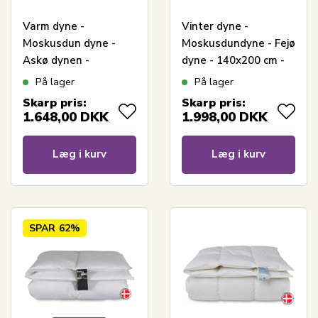
Varm dyne -
Vinter dyne -
Moskusdun dyne -
Moskusdundyne - Fejø
Askø dynen -
dyne - 140x200 cm -
Vinterdyne - 140x200
Quilts Of Denmark
På lager
På lager
cm - Quilts Of
Skarp pris:
Skarp pris:
Denmark
1.648,00
DKK
1.998,00
DKK
Læg i kurv
Læg i kurv
SPAR
62%