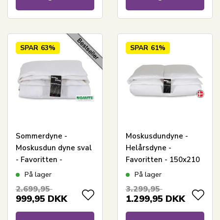
SPAR
63%
SPAR
61%
Sommerdyne -
Moskusdundyne -
Moskusdun dyne sval
Helårsdyne -
- Favoritten -
Favoritten - 150x210
150x210 cm - Bedste
cm - Bedste dundyne
På lager
På lager
dundyne tilbud på
tilbud på moskusdun
2.699,95
3.299,95
moskusdun
999,95
DKK
1.299,95
DKK