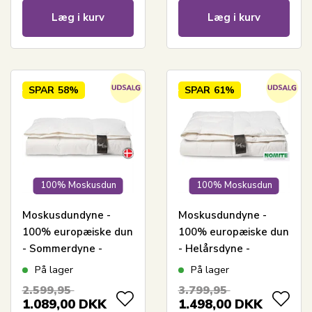
Læg i kurv
Læg i kurv
SPAR
58%
SPAR
61%
100% Moskusdun
100% Moskusdun
Moskusdundyne -
Moskusdundyne -
100% europæiske dun
100% europæiske dun
- Sommerdyne -
- Helårsdyne -
140x200 cm - Dansk
140x200 cm - Dansk
På lager
På lager
produceret - Royal By
produceret - Royal By
2.599,95
3.799,95
Borg - Sval dundyne
Borg - Varm dundyne
1.089,00
DKK
1.498,00
DKK