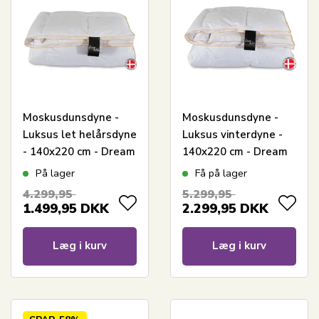
Moskusdunsdyne -
Moskusdunsdyne -
Luksus let helårsdyne
Luksus vinterdyne -
- 140x220 cm - Dream
140x220 cm - Dream
By Borg - Prinsessen
By Borg - Prinsessen
På lager
Få på lager
4.299,95
5.299,95
1.499,95
DKK
2.299,95
DKK
Læg i kurv
Læg i kurv