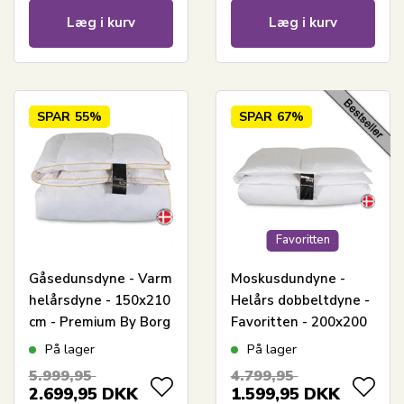
Læg i kurv
Læg i kurv
SPAR
55%
SPAR
67%
Favoritten
Gåsedunsdyne - Varm
Moskusdundyne -
helårsdyne - 150x210
Helårs dobbeltdyne -
cm - Premium By Borg
Favoritten - 200x200
- Gulddynen varm
cm - Bedste dundyne
På lager
På lager
tilbud på moskusdun
5.999,95
4.799,95
2.699,95
DKK
1.599,95
DKK