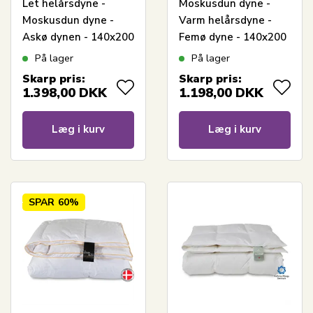
Let helårsdyne -
Moskusdun dyne -
Moskusdun dyne -
Varm helårsdyne -
Askø dynen - 140x200
Femø dyne - 140x200
cm - Quilts Of
cm - Quilts Of
På lager
På lager
Denmark
Denmark
Skarp pris:
Skarp pris:
1.398,00
DKK
1.198,00
DKK
Læg i kurv
Læg i kurv
SPAR
60%