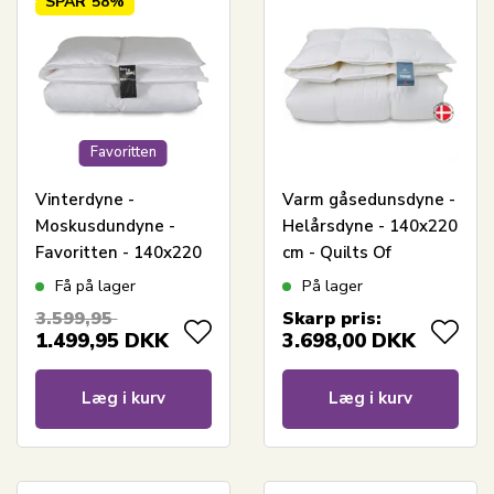
SPAR
58%
Favoritten
Vinterdyne -
Varm gåsedunsdyne -
Moskusdundyne -
Helårsdyne - 140x220
Favoritten - 140x220
cm - Quilts Of
cm - Bedste dundyne
Denmark - Tunø dyne
Få på lager
På lager
tilbud
3.599,95
Skarp pris:
1.499,95
DKK
3.698,00
DKK
Læg i kurv
Læg i kurv