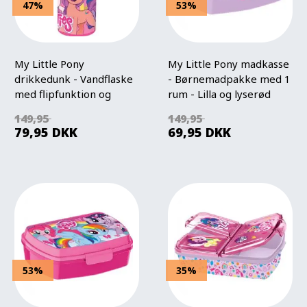
47%
53%
My Little Pony
My Little Pony madkasse
drikkedunk - Vandflaske
- Børnemadpakke med 1
med flipfunktion og
rum - Lilla og lyserød
sugerør
149,95
149,95
79,95
DKK
69,95
DKK
53%
35%