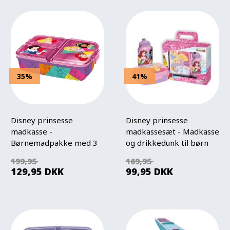
35%
41%
Disney prinsesse
Disney prinsesse
madkasse -
madkassesæt - Madkasse
Børnemadpakke med 3
og drikkedunk til børn
rum
199,95
169,95
129,95
DKK
99,95
DKK