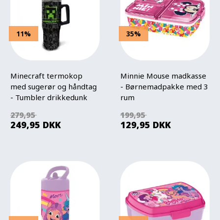
11%
35%
Minecraft termokop
Minnie Mouse madkasse
med sugerør og håndtag
- Børnemadpakke med 3
- Tumbler drikkedunk
rum
940 ml
279,95
199,95
249,95
DKK
129,95
DKK