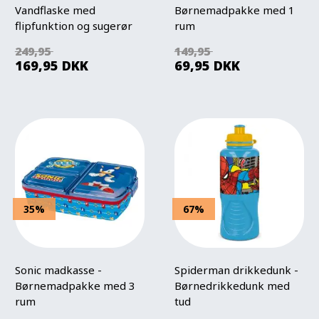
Vandflaske med
Børnemadpakke med 1
flipfunktion og sugerør
rum
249,95
149,95
169,95
DKK
69,95
DKK
35%
67%
Sonic madkasse -
Spiderman drikkedunk -
Børnemadpakke med 3
Børnedrikkedunk med
rum
tud