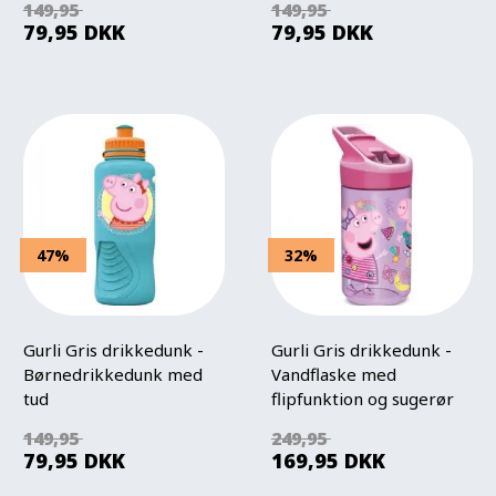
149,95
149,95
79,95
DKK
79,95
DKK
47%
32%
Gurli Gris drikkedunk -
Gurli Gris drikkedunk -
Børnedrikkedunk med
Vandflaske med
tud
flipfunktion og sugerør
149,95
249,95
79,95
DKK
169,95
DKK