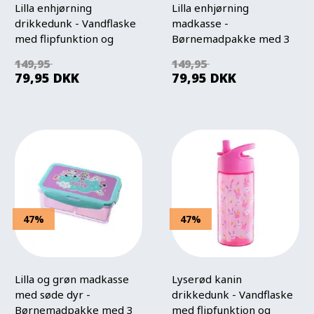
Lilla enhjørning
Lilla enhjørning
drikkedunk - Vandflaske
madkasse -
med flipfunktion og
Børnemadpakke med 3
sugerør
rum
149,95
149,95
79,95
DKK
79,95
DKK
47%
47%
Lilla og grøn madkasse
Lyserød kanin
med søde dyr -
drikkedunk - Vandflaske
Børnemadpakke med 3
med flipfunktion og