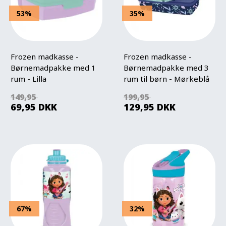
53%
35%
Frozen madkasse -
Frozen madkasse -
Børnemadpakke med 1
Børnemadpakke med 3
rum - Lilla
rum til børn - Mørkeblå
og grøn
149,95
199,95
69,95
DKK
129,95
DKK
67%
32%