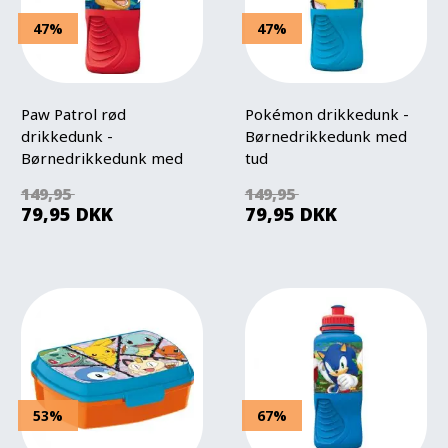
47%
47%
Paw Patrol rød
Pokémon drikkedunk -
drikkedunk -
Børnedrikkedunk med
Børnedrikkedunk med
tud
tud
149,95
149,95
79,95
DKK
79,95
DKK
53%
67%