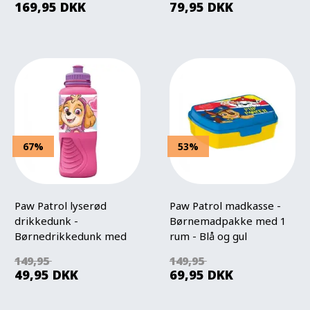
169,95
DKK
79,95
DKK
67%
53%
Paw Patrol lyserød
Paw Patrol madkasse -
drikkedunk -
Børnemadpakke med 1
Børnedrikkedunk med
rum - Blå og gul
tud
149,95
149,95
49,95
DKK
69,95
DKK