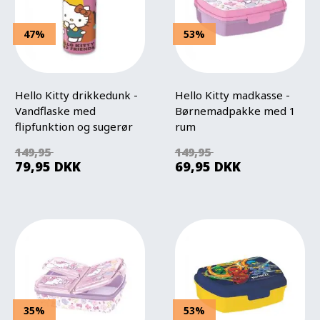
47%
53%
Hello Kitty drikkedunk -
Hello Kitty madkasse -
Vandflaske med
Børnemadpakke med 1
flipfunktion og sugerør
rum
149,95
149,95
79,95
DKK
69,95
DKK
35%
53%