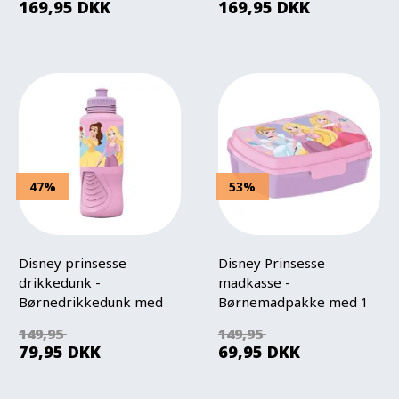
169,95
DKK
169,95
DKK
47%
53%
Disney prinsesse
Disney Prinsesse
drikkedunk -
madkasse -
Børnedrikkedunk med
Børnemadpakke med 1
tud
rum
149,95
149,95
79,95
DKK
69,95
DKK