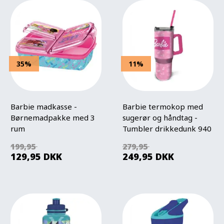
35%
11%
Barbie madkasse -
Barbie termokop med
Børnemadpakke med 3
sugerør og håndtag -
rum
Tumbler drikkedunk 940
ml
199,95
279,95
129,95
DKK
249,95
DKK