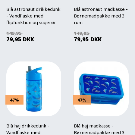
Blå astronaut drikkedunk
Blå astronaut madkasse -
- Vandflaske med
Børnemadpakke med 3
flipfunktion og sugerør
rum
149,95
149,95
79,95
DKK
79,95
DKK
47%
47%
Blå haj drikkedunk -
Blå haj madkasse -
Vandflaske med
Børnemadpakke med 3