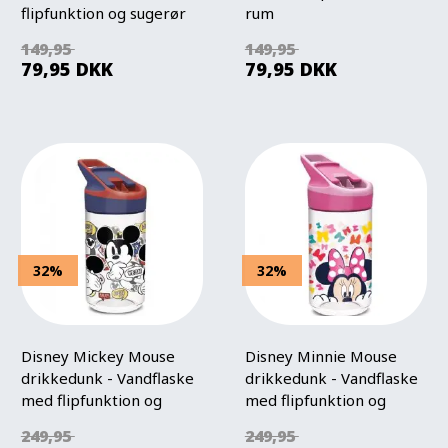
flipfunktion og sugerør
rum
149,95
149,95
79,95
DKK
79,95
DKK
32%
32%
Disney Mickey Mouse
Disney Minnie Mouse
drikkedunk - Vandflaske
drikkedunk - Vandflaske
med flipfunktion og
med flipfunktion og
sugerør
sugerør
249,95
249,95