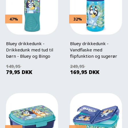
47%
32%
Bluey drikkedunk -
Bluey drikkedunk -
Drikkedunk med tud til
Vandflaske med
børn - Bluey og Bingo
flipfunktion og sugerør
149,95
249,95
79,95
DKK
169,95
DKK