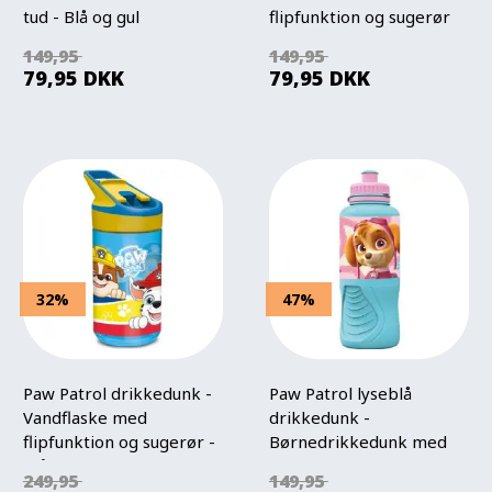
tud - Blå og gul
flipfunktion og sugerør
149,95
149,95
79,95
DKK
79,95
DKK
32%
47%
Paw Patrol drikkedunk -
Paw Patrol lyseblå
Vandflaske med
drikkedunk -
flipfunktion og sugerør -
Børnedrikkedunk med
Blå
tud
249,95
149,95