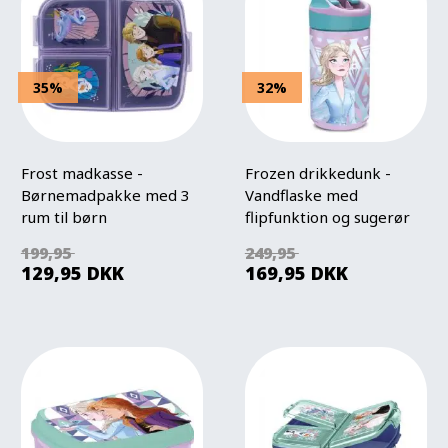
35%
32%
Frost madkasse -
Frozen drikkedunk -
Børnemadpakke med 3
Vandflaske med
rum til børn
flipfunktion og sugerør
199,95
249,95
129,95
DKK
169,95
DKK