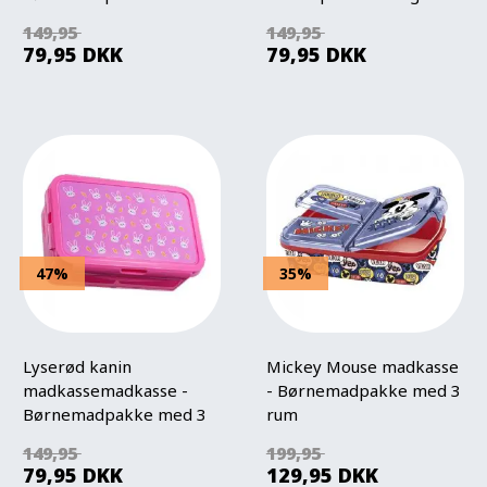
rum
sugerør
149,95
149,95
79,95
DKK
79,95
DKK
47%
35%
Lyserød kanin
Mickey Mouse madkasse
madkassemadkasse -
- Børnemadpakke med 3
Børnemadpakke med 3
rum
rum
149,95
199,95
79,95
DKK
129,95
DKK