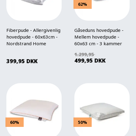
62%
Fiberpude - Allergivenlig
Gåseduns hovedpude -
hovedpude - 60x63cm -
Mellem hovedpude -
Nordstrand Home
60x63 cm - 3 kammer
pude - Borg Living
1.299,95
499,95
DKK
399,95
DKK
60%
50%