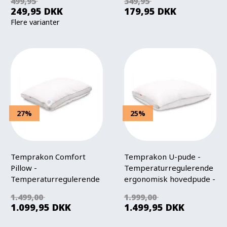
499,95
349,95
249,95
DKK
179,95
DKK
Flere varianter
27%
25%
Temprakon Comfort
Temprakon U-pude -
Pillow -
Temperaturregulerende
Temperaturregulerende
ergonomisk hovedpude -
ergonomisk hovedpude
Justerbar højde
1.499,00
1.999,00
1.099,95
DKK
1.499,95
DKK