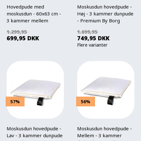
Hovedpude med
Moskusdun hovedpude -
moskusdun - 60x63 cm -
Høj - 3 kammer dunpude
3 kammer mellem
- Premium By Borg
dunpude - Elegance By
1.299,95
1.699,95
Borg
699,95
DKK
749,95
DKK
Flere varianter
57%
56%
Moskusdun hovedpude -
Moskusdun hovedpude -
Lav - 3 kammer dunpude
Mellem - 3 kammer