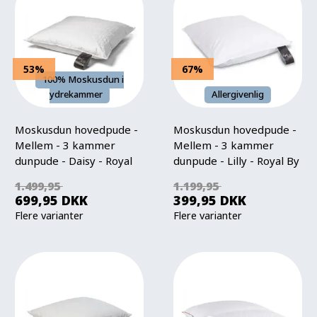
53%
67%
100% Moskusdun i
ydrekammer
Allergivenlig
Moskusdun hovedpude -
Moskusdun hovedpude -
Mellem - 3 kammer
Mellem - 3 kammer
dunpude - Daisy - Royal
dunpude - Lilly - Royal By
By Borg
Borg
1.499,95
1.199,95
699,95
DKK
399,95
DKK
Flere varianter
Flere varianter