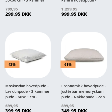
hovedpude - Nature By
60x63 cm -
799,95
1.299,95
Borg
Svanemærket - Feng Shui
299,95
DKK
999,95
DKK
43%
61%
Moskusdun hovedpude -
Ergonomisk hovedpude -
Lav dunpude - 3 kammer
Justérbar memoryskum
pude - 60x63 cm -
pude - Nakkepude - Zen
Nordstrand Home
Sleep Tora
699,95
899,95
399,95
DKK
349,95
DKK