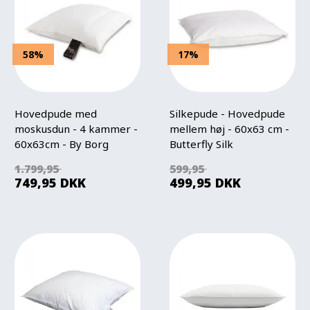
58%
17%
Hovedpude med
Silkepude - Hovedpude
moskusdun - 4 kammer -
mellem høj - 60x63 cm -
60x63cm - By Borg
Butterfly Silk
1.799,95
599,95
749,95
DKK
499,95
DKK