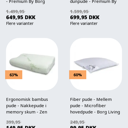
- Premium By Borg
dunpude - Premium By
Borg
1.499,95
1.599,95
649,95
DKK
699,95
DKK
Flere varianter
Flere varianter
63%
60%
Ergonomisk bambus
Fiber pude - Mellem
pude - Nakkepude i
pude - Microfiber
memory skum - Zen
hovedpude - Borg Living
Sleep
399,95
249,95
149,95
DKK
99,95
DKK