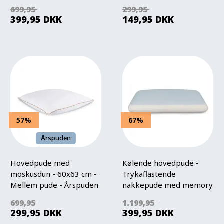
Home
Memory skum pude
699,95
299,95
399,95
DKK
149,95
DKK
57%
67%
Årspuden
Hovedpude med
Kølende hovedpude -
moskusdun - 60x63 cm -
Trykaflastende
Mellem pude - Årspuden
nakkepude med memory
2025 - 3 kamre - Borg
skum og kølende gel
699,95
1.199,95
Living
299,95
DKK
399,95
DKK