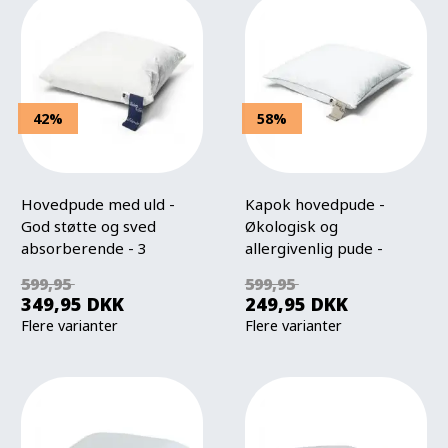
42%
58%
Hovedpude med uld -
Kapok hovedpude -
God støtte og sved
Økologisk og
absorberende - 3
allergivenlig pude -
kammer pude - Nature
Nature By Borg mellem
599,95
599,95
By Borg
højde pude
349,95
DKK
249,95
DKK
Flere varianter
Flere varianter