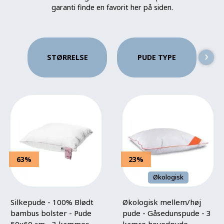
garanti finde en favorit her på siden.
›
STØRRELSE
PUDE TYPE
P
63%
23%
Økologisk
Silkepude - 100% Blødt
Økologisk mellem/høj
bambus bolster - Pude
pude - Gåsedunspude - 3
50x60 cm - 3 kammer
kamre hovedpude -