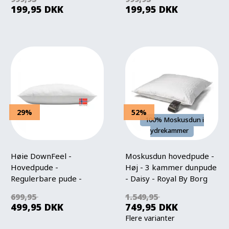
199,95
DKK
199,95
DKK
29%
52%
100% Moskusdun i
ydrekammer
Høie DownFeel -
Moskusdun hovedpude -
Hovedpude -
Høj - 3 kammer dunpude
Regulerbare pude -
- Daisy - Royal By Borg
60x63 cm - Høie Of
699,95
1.549,95
Scandinavia
499,95
DKK
749,95
DKK
Flere varianter