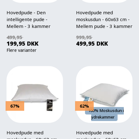
Hovedpude - Den
Hovedpude med
intelligente pude -
moskusdun - 60x63 cm -
Mellem - 3 kammer
Mellem pude - 3 kammer
hovedpude - Borg Living
dunpude - Nordstrand
499,95
999,95
Home
199,95
DKK
499,95
DKK
Flere varianter
67%
62%
100% Moskusdun i
ydrekammer
Hovedpude med
Hovedpude med