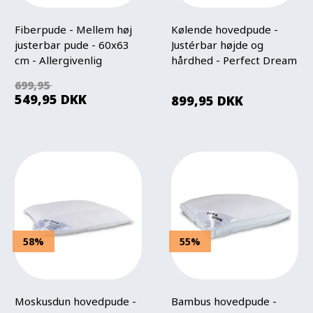
Fiberpude - Mellem høj
Kølende hovedpude -
justerbar pude - 60x63
Justérbar højde og
cm - Allergivenlig
hårdhed - Perfect Dream
hovedpude - Softfeel -
Puden - 60x63 cm -
699,95
Høie Of Scandinavia
Allergivenlig
549,95
DKK
899,95
DKK
58%
55%
Moskusdun hovedpude -
Bambus hovedpude -