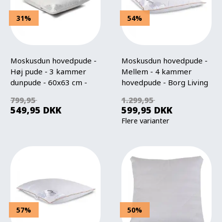
31%
54%
Moskusdun hovedpude -
Moskusdun hovedpude -
Høj pude - 3 kammer
Mellem - 4 kammer
dunpude - 60x63 cm -
hovedpude - Borg Living
Nordstrand Home
799,95
1.299,95
moskusdunpude
549,95
DKK
599,95
DKK
Flere varianter
57%
50%