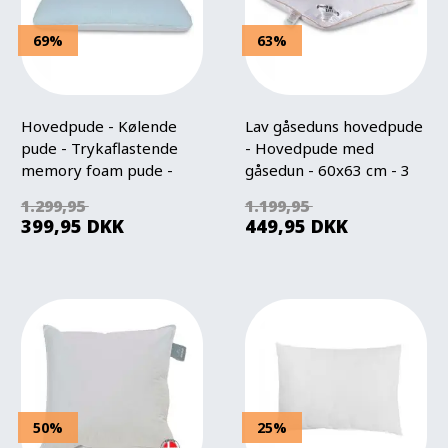
69%
63%
Hovedpude - Kølende
Lav gåseduns hovedpude
pude - Trykaflastende
- Hovedpude med
memory foam pude -
gåsedun - 60x63 cm - 3
Sleep Tech
kammer pude - Borg
1.299,95
1.199,95
Living
399,95
DKK
449,95
DKK
50%
25%