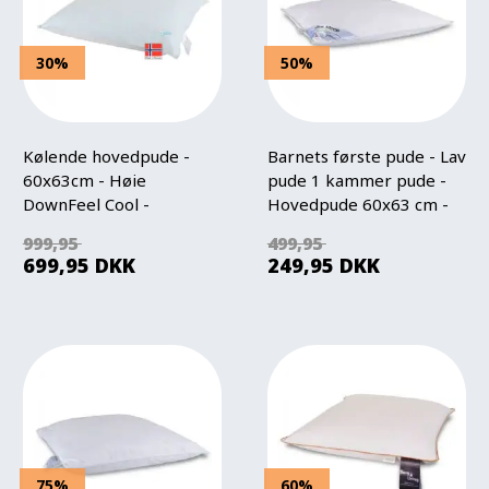
30%
50%
Kølende hovedpude -
Barnets første pude - Lav
60x63cm - Høie
pude 1 kammer pude -
DownFeel Cool -
Hovedpude 60x63 cm -
Regulerbare pude - Høie
Børnepude - Zen Sleep
999,95
499,95
Of Scandivavia
699,95
DKK
249,95
DKK
75%
60%