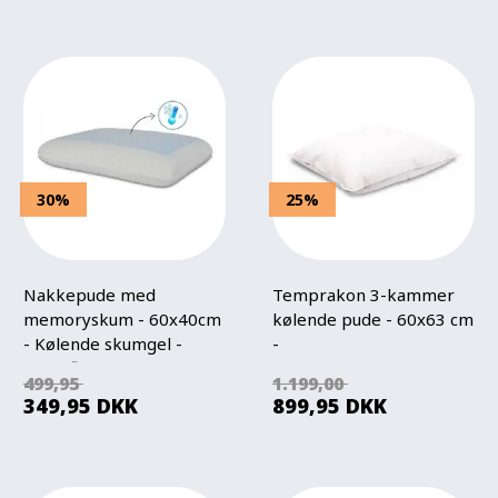
30%
25%
Nakkepude med
Temprakon 3-kammer
memoryskum - 60x40cm
kølende pude - 60x63 cm
- Kølende skumgel -
-
Trykaflastende
Temperaturregulerende
499,95
1.199,00
hovedpude
hovedpude
349,95
DKK
899,95
DKK