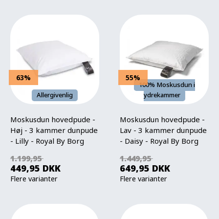
63%
55%
100% Moskusdun i
Allergivenlig
ydrekammer
Moskusdun hovedpude -
Moskusdun hovedpude -
Høj - 3 kammer dunpude
Lav - 3 kammer dunpude
- Lilly - Royal By Borg
- Daisy - Royal By Borg
1.199,95
1.449,95
449,95
DKK
649,95
DKK
Flere varianter
Flere varianter