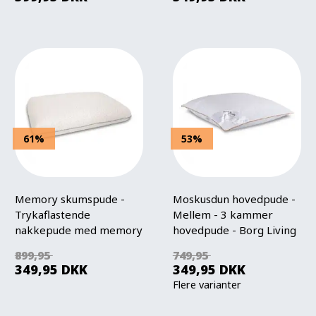
61%
53%
Memory skumspude -
Moskusdun hovedpude -
Trykaflastende
Mellem - 3 kammer
nakkepude med memory
hovedpude - Borg Living
skum - Zen Sleep Hilda
899,95
749,95
349,95
DKK
349,95
DKK
Flere varianter