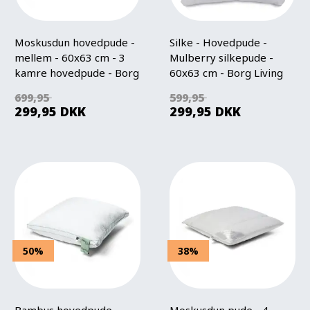
Moskusdun hovedpude -
Silke - Hovedpude -
mellem - 60x63 cm - 3
Mulberry silkepude -
kamre hovedpude - Borg
60x63 cm - Borg Living
Living - Dream
699,95
599,95
299,95
DKK
299,95
DKK
50%
38%
Bambus hovedpude -
Moskusdun pude - 4