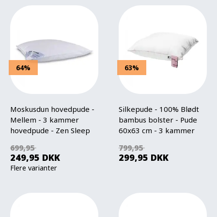
64%
63%
Moskusdun hovedpude -
Silkepude - 100% Blødt
Mellem - 3 kammer
bambus bolster - Pude
hovedpude - Zen Sleep
60x63 cm - 3 kammer
hovedpude - Nature By
699,95
799,95
Borg
249,95
DKK
299,95
DKK
Flere varianter