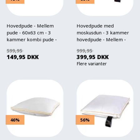
Hovedpude - Mellem
Hovedpude med
pude - 60x63 cm - 3
moskusdun - 3 kammer
kammer kombi pude -
hovedpude - Mellem -
Zen Sleep
Borg Living
599,95
999,95
149,95
DKK
399,95
DKK
Flere varianter
46%
56%