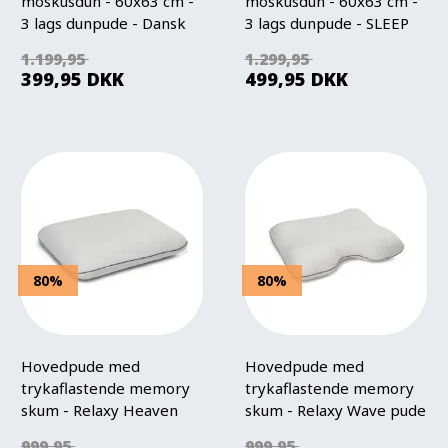
moskusdun - 60x63 cm -
moskusdun - 60x63 cm -
3 lags dunpude - Dansk
3 lags dunpude - SLEEP
Favorit pude
TECH By Borg
1.199,95
1.299,95
399,95
DKK
499,95
DKK
80%
80%
Hovedpude med
Hovedpude med
trykaflastende memory
trykaflastende memory
skum - Relaxy Heaven
skum - Relaxy Wave pude
pude
999,95
999,95