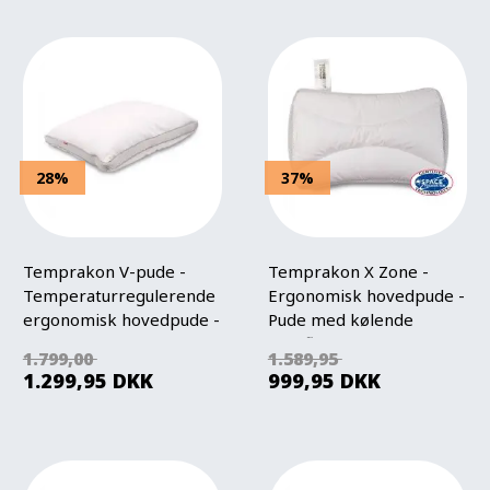
28%
37%
Temprakon V-pude -
Temprakon X Zone -
Temperaturregulerende
Ergonomisk hovedpude -
ergonomisk hovedpude -
Pude med kølende
Justerbar højde
overflade
1.799,00
1.589,95
1.299,95
DKK
999,95
DKK