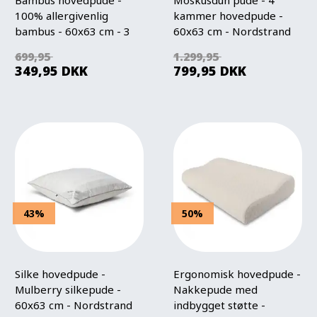
100% allergivenlig
kammer hovedpude -
bambus - 60x63 cm - 3
60x63 cm - Nordstrand
Kammer pude - Nature
Home
699,95
1.299,95
By Borg
349,95
DKK
799,95
DKK
43%
50%
Silke hovedpude -
Ergonomisk hovedpude -
Mulberry silkepude -
Nakkepude med
60x63 cm - Nordstrand
indbygget støtte -