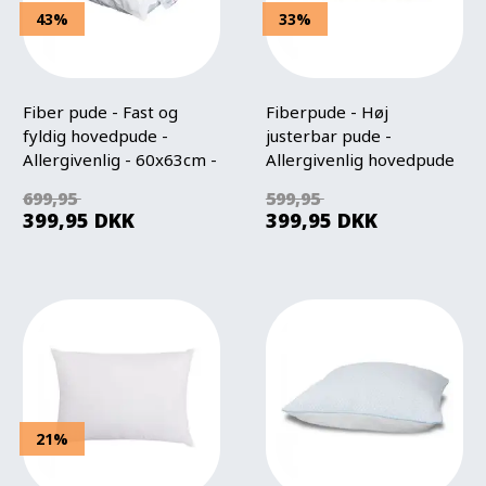
43%
33%
Fiber pude - Fast og
Fiberpude - Høj
fyldig hovedpude -
justerbar pude -
Allergivenlig - 60x63cm -
Allergivenlig hovedpude
Høie Optimal pude
- 60x63cm - Allergo -
699,95
599,95
Høie of Scandinavia
399,95
DKK
399,95
DKK
21%