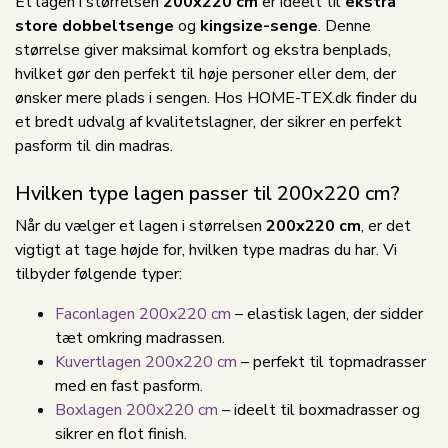
Et lagen i størrelsen
200x220 cm
er ideelt til
ekstra
store dobbeltsenge
og
kingsize-senge
. Denne
størrelse giver maksimal komfort og ekstra benplads,
hvilket gør den perfekt til høje personer eller dem, der
ønsker mere plads i sengen. Hos HOME-TEX.dk finder du
et bredt udvalg af kvalitetslagner, der sikrer en perfekt
pasform til din madras.
Hvilken type lagen passer til 200x220 cm?
Når du vælger et lagen i størrelsen
200x220 cm
, er det
vigtigt at tage højde for, hvilken type madras du har. Vi
tilbyder følgende typer:
Faconlagen 200x220 cm
– elastisk lagen, der sidder
tæt omkring madrassen.
Kuvertlagen 200x220 cm
– perfekt til topmadrasser
med en fast pasform.
Boxlagen 200x220 cm
– ideelt til boxmadrasser og
sikrer en flot finish.