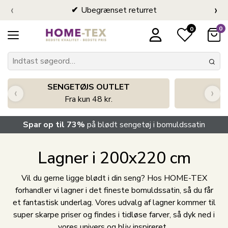
‹
›
Ubegrænset returret
0
0
SENGETØJS OUTLET
‹
›
Fra kun 48 kr.
Spar op til 73%
på blødt sengetøj i bomuldssatin
Lagner i 200x220 cm
Vil du gerne ligge blødt i din seng? Hos HOME-TEX
forhandler vi lagner i det fineste bomuldssatin, så du får
et fantastisk underlag. Vores udvalg af lagner kommer til
super skarpe priser og findes i tidløse farver, så dyk ned i
vores univers og bliv inspireret.