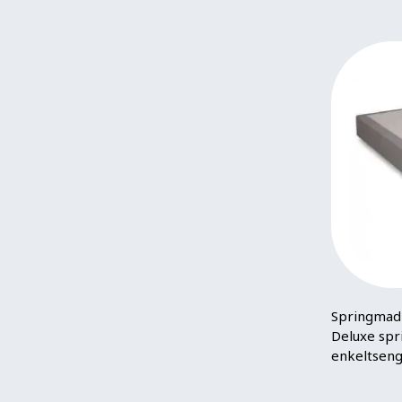
Sleep Tech
1
Deluxe
1
Springmadr
Deluxe spr
enkeltsen