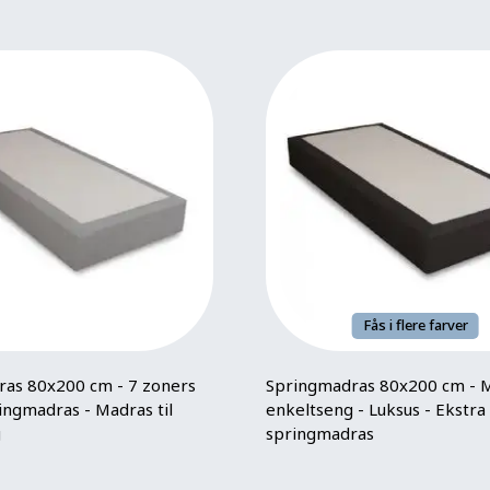
Fås i flere farver
as 80x200 cm - 7 zoners
Springmadras 80x200 cm - M
ingmadras - Madras til
enkeltseng - Luksus - Ekstra
g
springmadras