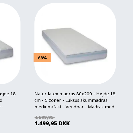
68%
øjde 18
Natur latex madras 80x200 - Højde 18
d
cm - 5 zoner - Luksus skummadras
 -
medium/fast - Vendbar - Madras med
kølig naturlatex top - Nature By Borg
4.699,95
1.499,95
DKK