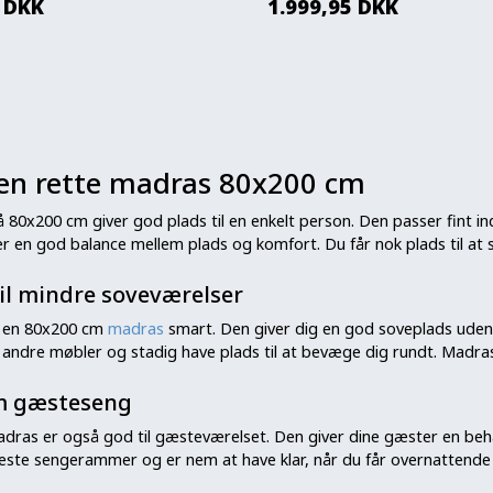
DKK
1.999,95
DKK
en rette madras 80x200 cm
 80x200 cm giver god plads til en enkelt person. Den passer fint 
ver en god balance mellem plads og komfort. Du får nok plads til a
til mindre soveværelser
r en 80x200 cm
madras
smart. Den giver dig en god soveplads uden
andre møbler og stadig have plads til at bevæge dig rundt. Madrasse
m gæsteseng
dras er også god til gæsteværelset. Den giver dine gæster en beha
fleste sengerammer og er nem at have klar, når du får overnattende 