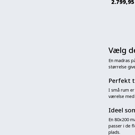
2.799,95
Vælg d
En madras på
størrelse gi
Perfekt 
I små rum e
værelse med 
Ideel so
En 80x200 ma
passer i de 
plads.