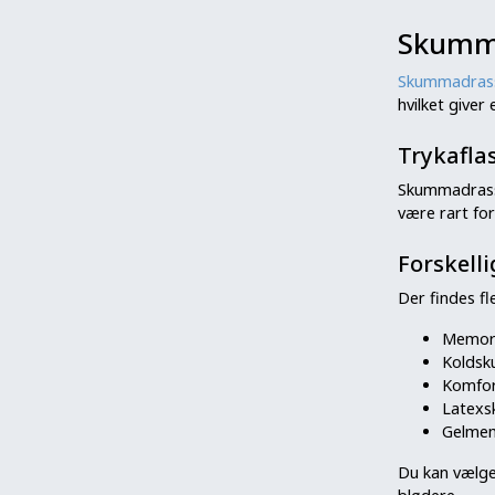
Skumma
Skummadras
hvilket give
Trykafla
Skummadrasse
være rart fo
Forskell
Der findes fl
Memory
Koldsk
Komfor
Latexs
Gelmem
Du kan vælge