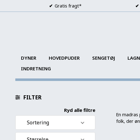
Gratis fragt*
DYNER
HOVEDPUDER
SENGETØJ
LAGN
INDRETNING
FILTER
Ryd alle filtre
En madras p
folk, der ø
Sortering
Standard visning
Størrelse