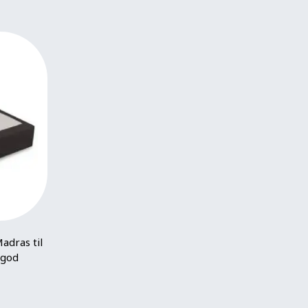
adras til
 god