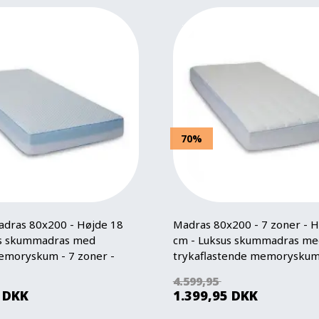
70%
dras 80x200 - Højde 18
Madras 80x200 - 7 zoner - H
us skummadras med
cm - Luksus skummadras me
emoryskum - 7 zoner -
trykaflastende memoryskum
H by Borg
Excellent By Borg
4.599,95
DKK
1.399,95
DKK