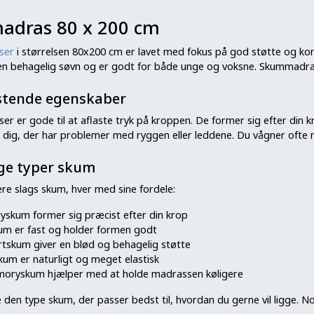
dras 80 x 200 cm
ser
i størrelsen 80x200 cm er lavet med fokus på god støtte og kom
r en behagelig søvn og er godt for både unge og voksne. Skummadras
stende egenskaber
r er gode til at aflaste tryk på kroppen. De former sig efter din 
r dig, der har problemer med ryggen eller leddene. Du vågner ofte
ige typer skum
ere slags skum, hver med sine fordele:
skum former sig præcist efter din krop
um er fast og holder formen godt
tskum giver en blød og behagelig støtte
kum er naturligt og meget elastisk
oryskum hjælper med at holde madrassen køligere
 den type skum, der passer bedst til, hvordan du gerne vil ligge. 