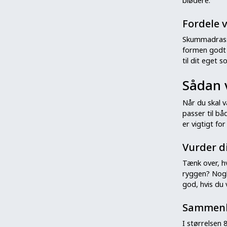
blødere.
Fordele
Skummadrasse
formen godt 
til dit eget 
Sådan 
Når du skal 
passer til bå
er vigtigt fo
Vurder d
Tænk over, h
ryggen? Nogl
god, hvis du 
Sammenl
I størrelsen 