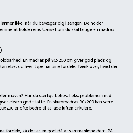
larmer ikke, når du bevæger dig i sengen. De holder
 nemme at holde rene. Uanset om du skal bruge en madras
0
 holdbarhed. En madras på 80x200 cm giver god plads og
tørrelse, og hver type har sine fordele. Tænk over, hvad der
eller maven? Har du særlige behov, f.eks. problemer med
 giver ekstra god støtte. En skummadras 80x200 kan være
x200 er ofte bedre til at lade luften cirkulere.
sine fordele, så det er en god idé at sammenligne dem. På