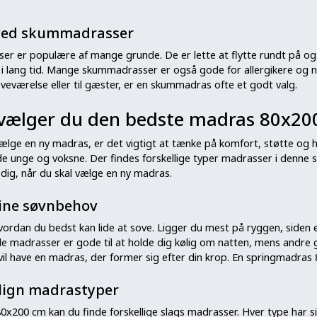
 ved skummadrasser
r er populære af mange grunde. De er lette at flytte rundt på og 
i lang tid. Mange skummadrasser er også gode for allergikere og
soveværelse eller til gæster, er en skummadras ofte et godt valg.
vælger du den bedste madras 80x20
vælge en ny madras, er det vigtigt at tænke på komfort, støtte og
de unge og voksne. Der findes forskellige typer madrasser i denne s
r dig, når du skal vælge en ny madras.
ine søvnbehov
vordan du bedst kan lide at sove. Ligger du mest på ryggen, siden 
e madrasser er gode til at holde dig kølig om natten, mens andre
vil have en madras, der former sig efter din krop. En springmadras 80
ign madrastyper
80x200 cm kan du finde forskellige slags madrasser. Hver type har 