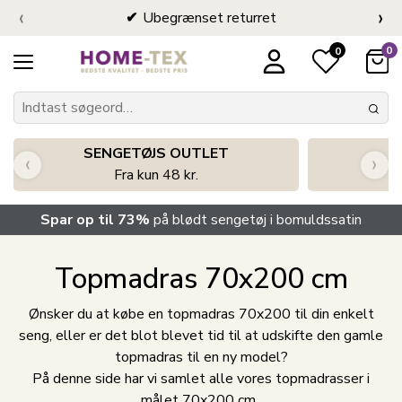
‹
›
Ubegrænset returret
0
0
SENGETØJS OUTLET
‹
›
Fra kun 48 kr.
Spar op til 73%
på blødt sengetøj i bomuldssatin
Topmadras 70x200 cm
Ønsker du at købe en topmadras 70x200 til din enkelt
seng, eller er det blot blevet tid til at udskifte den gamle
topmadras til en ny model?
På denne side har vi samlet alle vores topmadrasser i
målet 70x200 cm.