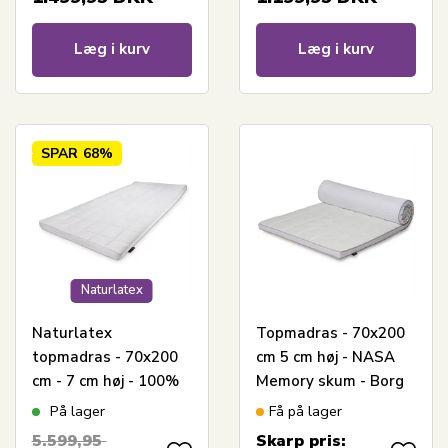
Læg i kurv
Læg i kurv
SPAR
68%
Naturlatex
Naturlatex
Topmadras - 70x200
topmadras - 70x200
cm 5 cm høj - NASA
cm - 7 cm høj - 100%
Memory skum - Borg
Talalay naturlatex -
Living - Ergonomisk
På lager
Få på lager
Nature By Borg
topmadras
5.599,95
Skarp pris: