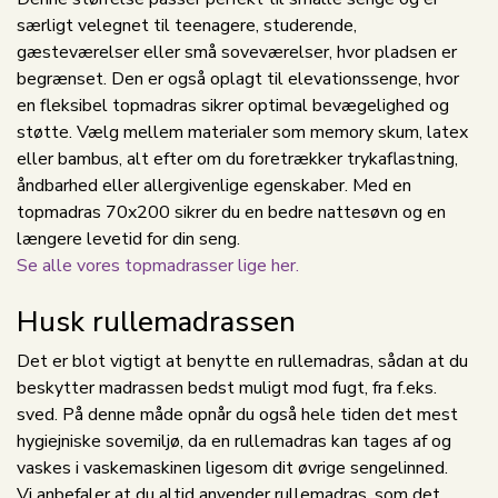
særligt velegnet til teenagere, studerende,
gæsteværelser eller små soveværelser, hvor pladsen er
begrænset. Den er også oplagt til elevationssenge, hvor
en fleksibel topmadras sikrer optimal bevægelighed og
støtte. Vælg mellem materialer som memory skum, latex
eller bambus, alt efter om du foretrækker trykaflastning,
åndbarhed eller allergivenlige egenskaber. Med en
topmadras 70x200 sikrer du en bedre nattesøvn og en
længere levetid for din seng.
Se alle vores topmadrasser lige her.
Husk rullemadrassen
Det er blot vigtigt at benytte en rullemadras, sådan at du
beskytter madrassen bedst muligt mod fugt, fra f.eks.
sved. På denne måde opnår du også hele tiden det mest
hygiejniske sovemiljø, da en rullemadras kan tages af og
vaskes i vaskemaskinen ligesom dit øvrige sengelinned.
Vi anbefaler at du altid anvender rullemadras, som det