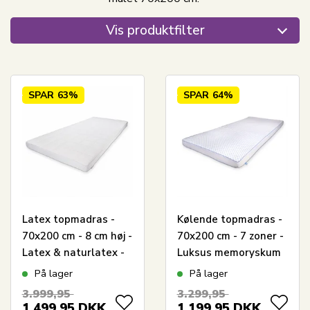
Vis produktfilter
SPAR
63%
SPAR
64%
Latex topmadras -
Kølende topmadras -
70x200 cm - 8 cm høj -
70x200 cm - 7 zoner -
Latex & naturlatex -
Luksus memoryskum
Zen sleep topmadras
topmadras 8 cm høj -
På lager
På lager
til enkeltseng
SLEEP TECH By Borg
3.999,95
3.299,95
1.499,95
DKK
1.199,95
DKK