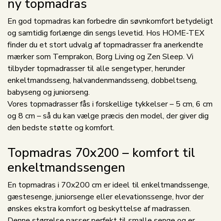
ny topmadras
En god topmadras kan forbedre din søvnkomfort betydeligt
og samtidig forlænge din sengs levetid. Hos HOME-TEX
finder du et stort udvalg af topmadrasser fra anerkendte
mærker som Temprakon, Borg Living og Zen Sleep. Vi
tilbyder topmadrasser til alle sengetyper, herunder
enkeltmandsseng, halvandenmandsseng, dobbeltseng,
babyseng og juniorseng.
Vores topmadrasser fås i forskellige tykkelser – 5 cm, 6 cm
og 8 cm – så du kan vælge præcis den model, der giver dig
den bedste støtte og komfort.
Topmadras 70x200 – komfort til
enkeltmandssengen
En topmadras i 70x200 cm er ideel til enkeltmandssenge,
gæstesenge, juniorsenge eller elevationssenge, hvor der
ønskes ekstra komfort og beskyttelse af madrassen.
Denne størrelse passer perfekt til smalle senge og er