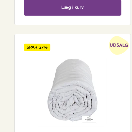
Læg i kurv
SPAR
27%