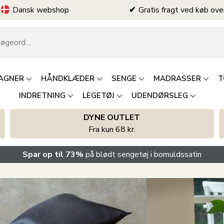
Dansk webshop
Gratis fragt ved køb ove
AGNER
HÅNDKLÆDER
SENGE
MADRASSER
T
INDRETNING
LEGETØJ
UDENDØRSLEG
DYNE OUTLET
Fra kun 68 kr.
Spar op til 73%
på blødt sengetøj i bomuldssatin