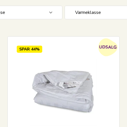
lse
Varmeklasse
0 cm
2
Sval - Sommerdyne
0 cm
3
Lun - Helårsdyne
0 cm
1
Ekstra varm - Vinterdyne
SPAR
44%
 cm
2
0 cm
2