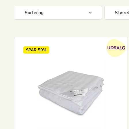
Sortering
Større
Standard visning
140x20
Pris stigende
140x22
Pris faldende
200x22
SPAR
50%
Nyeste
70x100
Mest solgte
100x14
Største besparelse