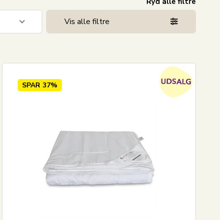
Ryd alle filtre
Vis alle filtre
1
7
2
SPAR
37%