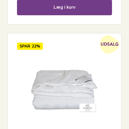
Læg i kurv
SPAR
22%