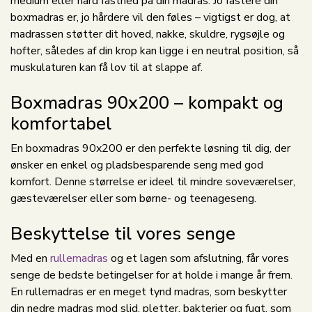
medium eller hård fasthed på din madras. Jo fastere din
boxmadras er, jo hårdere vil den føles – vigtigst er dog, at
madrassen støtter dit hoved, nakke, skuldre, rygsøjle og
hofter, således af din krop kan ligge i en neutral position, så
muskulaturen kan få lov til at slappe af.
Boxmadras 90x200 – kompakt og
komfortabel
En boxmadras 90x200 er den perfekte løsning til dig, der
ønsker en enkel og pladsbesparende seng med god
komfort. Denne størrelse er ideel til mindre soveværelser,
gæsteværelser eller som børne- og teenageseng.
Beskyttelse til vores senge
Med en
rullemadras
og et lagen som afslutning, får vores
senge de bedste betingelser for at holde i mange år frem.
En rullemadras er en meget tynd madras, som beskytter
din nedre madras mod slid, pletter, bakterier og fugt, som