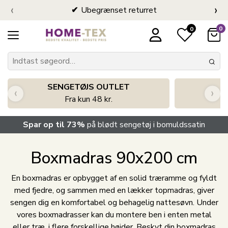
‹
›
Ubegrænset returret
0
0
SENGETØJS OUTLET
‹
›
Fra kun 48 kr.
Spar op til 73%
på blødt sengetøj i bomuldssatin
Boxmadras 90x200 cm
En boxmadras er opbygget af en solid træramme og fyldt
med fjedre, og sammen med en lækker topmadras, giver
sengen dig en komfortabel og behagelig nattesøvn. Under
vores boxmadrasser kan du montere ben i enten metal
eller træ, i flere forskellige højder. Beskyt din boxmadras