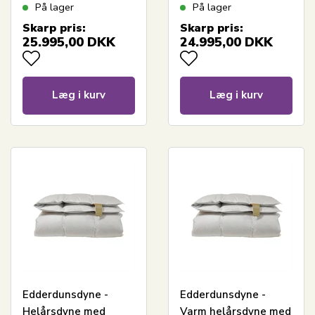
kashmir vår - 140x200
kashmir vår - 140x220
På lager
På lager
cm - Eksklusiv Dansk
cm - Ægte Dansk
Skarp pris:
Skarp pris:
produceret dyne
produceret luksus -
25.995,00
DKK
24.995,00
DKK
Sval dyne
Læg i kurv
Læg i kurv
Edderdunsdyne -
Edderdunsdyne -
Helårsdyne med
Varm helårsdyne med