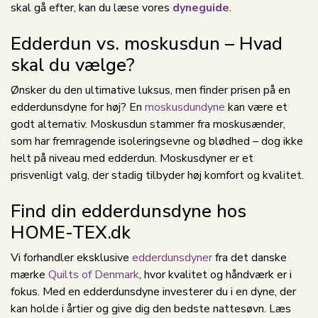
skal gå efter, kan du læse vores
dyneguide
.
Edderdun vs. moskusdun – Hvad
skal du vælge?
Ønsker du den ultimative luksus, men finder prisen på en
edderdunsdyne for høj? En
moskusdundyne
kan være et
godt alternativ. Moskusdun stammer fra moskusænder,
som har fremragende isoleringsevne og blødhed – dog ikke
helt på niveau med edderdun. Moskusdyner er et
prisvenligt valg, der stadig tilbyder høj komfort og kvalitet.
Find din edderdunsdyne hos
HOME-TEX.dk
Vi forhandler eksklusive
edderdunsdyner
fra det danske
mærke
Quilts of Denmark
, hvor kvalitet og håndværk er i
fokus. Med en edderdunsdyne investerer du i en dyne, der
kan holde i årtier og give dig den bedste nattesøvn. Læs