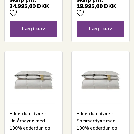
Skarp pris:
Skarp pris:
produceret dyne
produceret luksus -
34.995,00
DKK
19.995,00
DKK
Sval dyne
Læg i kurv
Læg i kurv
Edderdunsdyne -
Edderdunsdyne -
Helårsdyne med
Sommerdyne med
100% edderdun og
100% edderdun og