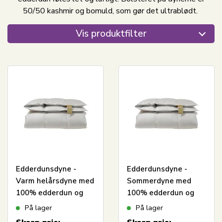
50/50 kashmir og bomuld, som gør det ultrablødt.
Vis produktfilter
Edderdunsdyne -
Edderdunsdyne -
Varm helårsdyne med
Sommerdyne med
100% edderdun og
100% edderdun og
kashmir vår - 140x200
kashmir vår - 140x200
På lager
På lager
cm - Eksklusiv Dansk
cm - Ægte Dansk