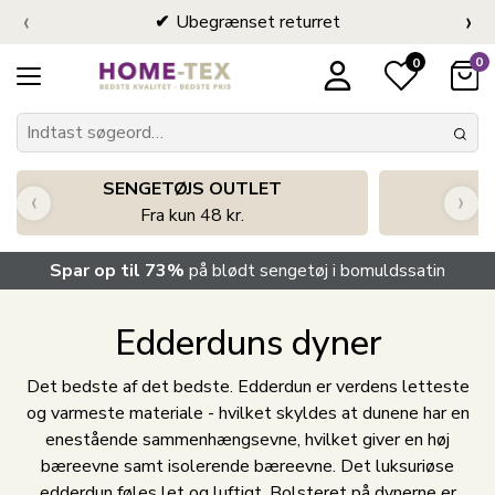
‹
›
Ubegrænset returret
0
0
SENGETØJS OUTLET
‹
›
Fra kun 48 kr.
Spar op til 73%
på blødt sengetøj i bomuldssatin
Edderduns dyner
Det bedste af det bedste. Edderdun er verdens letteste
og varmeste materiale - hvilket skyldes at dunene har en
enestående sammenhængsevne, hvilket giver en høj
bæreevne samt isolerende bæreevne. Det luksuriøse
edderdun føles let og luftigt. Bolsteret på dynerne er