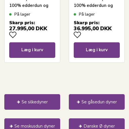
100% edderdun og
100% edderdun og
kashmir vår - 140x220
kashmir vår - 140x220
På lager
På lager
cm - Eksklusiv Dansk
cm - Eksklusiv Dansk
Skarp pris:
Skarp pris:
produceret dyne
produceret dyne
27.995,00
DKK
36.995,00
DKK
Læg i kurv
Læg i kurv
Se silkedyner
Se gåsedun dyner
Se moskusdun dyner
Danske Ø dyner