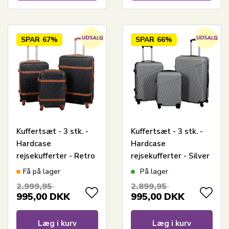
SPAR
67%
SPAR
66%
Kuffertsæt - 3 stk. -
Kuffertsæt - 3 stk. -
Hardcase
Hardcase
rejsekufferter - Retro
rejsekufferter - Silver
sort - Letvægts
lines - Letvægts
Få på lager
På lager
kufferter
kufferter
2.999,95
2.899,95
995,00
DKK
995,00
DKK
Læg i kurv
Læg i kurv