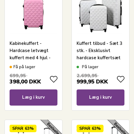
Kabinekuffert -
Kuffert tilbud - Sæt 3
Hardcase letvægt
stk. - Eksklusivt
kuffert med 4 hjul -
hardcase kuffertsæt
Diamant lyserød
tilbud - Diamant hvid
Få på lager
På lager
699,95
2.699,95
398,00
DKK
999,95
DKK
Læg i kurv
Læg i kurv
SPAR
63%
SPAR
63%