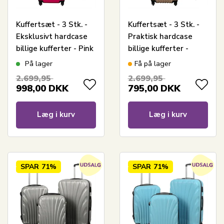
Kuffertsæt - 3 Stk. -
Kuffertsæt - 3 Stk. -
Eksklusivt hardcase
Praktisk hardcase
billige kufferter - Pink
billige kufferter -
med striber
Musling guld
På lager
Få på lager
2.699,95
2.699,95
998,00
DKK
795,00
DKK
Læg i kurv
Læg i kurv
SPAR
71%
SPAR
71%