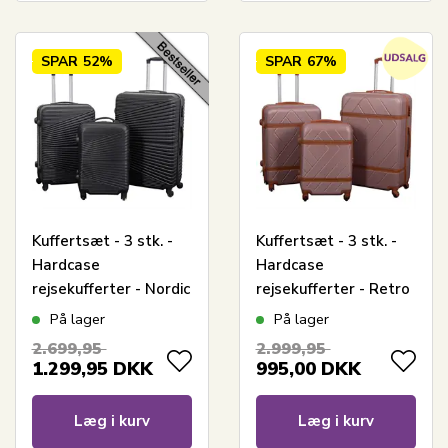
SPAR
52%
SPAR
67%
Kuffertsæt - 3 stk. -
Kuffertsæt - 3 stk. -
Hardcase
Hardcase
rejsekufferter - Nordic
rejsekufferter - Retro
sort - Letvægts
rosa - Letvægts
På lager
På lager
kufferter
kufferter
2.699,95
2.999,95
1.299,95
DKK
995,00
DKK
Læg i kurv
Læg i kurv