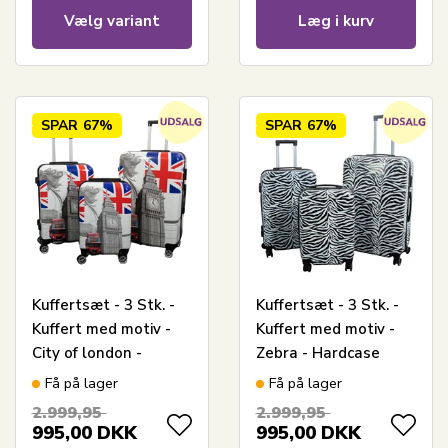
Vælg variant
Læg i kurv
SPAR
67%
SPAR
67%
Kuffertsæt - 3 Stk. -
Kuffertsæt - 3 Stk. -
Kuffert med motiv -
Kuffert med motiv -
City of london -
Zebra - Hardcase
Hardcase letvægt
letvægt kuffert med 4
Få på lager
Få på lager
kuffert med 4 hjul
hjul
2.999,95
2.999,95
995,00
DKK
995,00
DKK