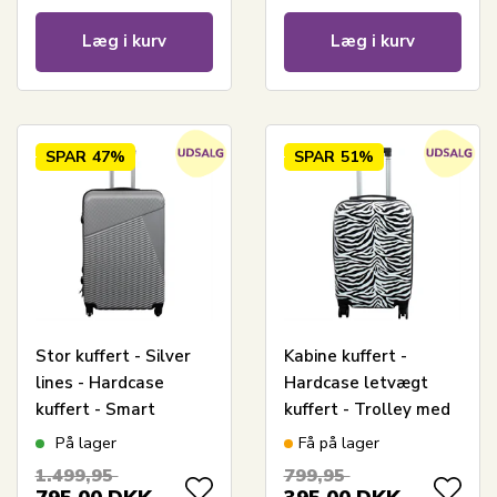
Læg i kurv
Læg i kurv
SPAR
47%
SPAR
51%
Stor kuffert - Silver
Kabine kuffert -
lines - Hardcase
Hardcase letvægt
kuffert - Smart
kuffert - Trolley med
rejsekuffert
motiv - Zebra
På lager
Få på lager
1.499,95
799,95