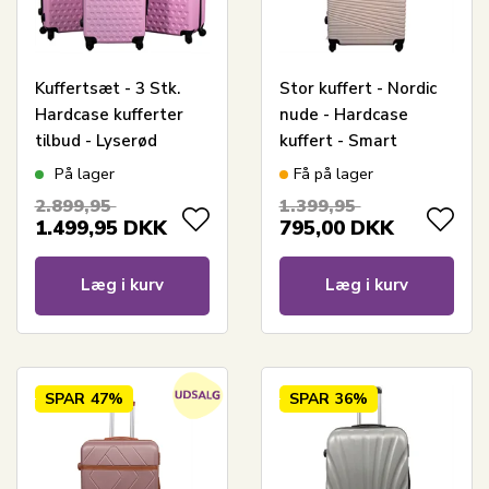
Kuffertsæt - 3 Stk.
Stor kuffert - Nordic
Hardcase kufferter
nude - Hardcase
tilbud - Lyserød
kuffert - Smart
kuffert med hjerter
rejsekuffert
På lager
Få på lager
2.899,95
1.399,95
1.499,95
DKK
795,00
DKK
Læg i kurv
Læg i kurv
SPAR
47%
SPAR
36%