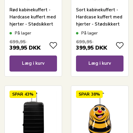
Rød kabinekuffert -
Sort kabinekuffert -
Hardcase kuffert med
Hardcase kuffert med
hjerter - Stødsikkert
hjerter - Stødsikkert
polypropylen -
polypropylen -
På lager
På lager
Rejsekuffert
Rejsekuffert
699,95
699,95
399,95
DKK
399,95
DKK
Læg i kurv
Læg i kurv
SPAR
43%
SPAR
38%