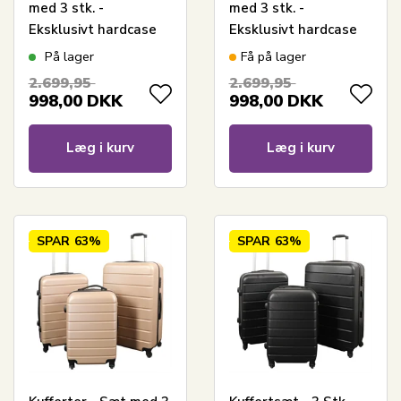
med 3 stk. -
med 3 stk. -
Eksklusivt hardcase
Eksklusivt hardcase
kuffertsæt - Strib
kuffertsæt - Strib rød
På lager
Få på lager
Hvid
2.699,95
2.699,95
998,00
DKK
998,00
DKK
Læg i kurv
Læg i kurv
SPAR
63%
SPAR
63%