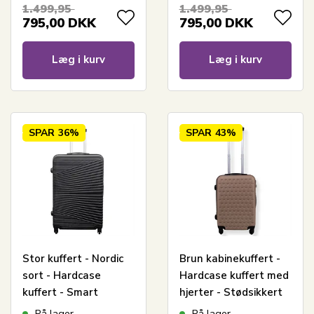
kuffert
kuffert
1.499,95
1.499,95
795,00
DKK
795,00
DKK
Læg i kurv
Læg i kurv
SPAR
36%
SPAR
43%
Stor kuffert - Nordic
Brun kabinekuffert -
sort - Hardcase
Hardcase kuffert med
kuffert - Smart
hjerter - Stødsikkert
rejsekuffert
polypropylen -
På lager
På lager