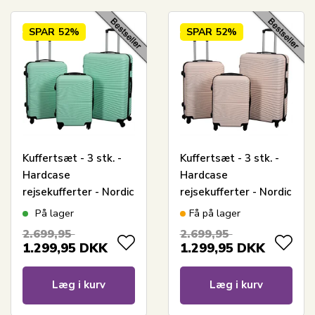
SPAR
52%
SPAR
52%
Kuffertsæt - 3 stk. -
Kuffertsæt - 3 stk. -
Hardcase
Hardcase
rejsekufferter - Nordic
rejsekufferter - Nordic
mint - Letvægts
nude - Letvægts
På lager
Få på lager
kufferter
kufferter
2.699,95
2.699,95
1.299,95
DKK
1.299,95
DKK
Læg i kurv
Læg i kurv