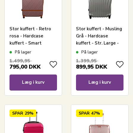
Stor kuffert - Retro
Stor kuffert - Musling
rosa - Hardcase
Grå - Hardcase
kuffert - Smart
kuffert - Str. Large -
rejsekuffert
Eksklusiv rejsekuffert
På lager
På lager
1.499,95
1.399,95
795,00
DKK
899,95
DKK
Læg i kurv
Læg i kurv
SPAR
29%
SPAR
47%