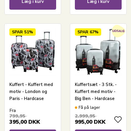
Læg i kurv
Læg i kurv
SPAR
51%
SPAR
67%
Kuffert - Kuffert med
Kuffertsæt - 3 Stk. -
motiv - London og
Kuffert med motiv -
Paris - Hardcase
Big Ben - Hardcase
letvægt kuffert
letvægt kuffert med 4
Få på lager
Fra
hjul
799,95
2.999,95
395,00
DKK
995,00
DKK