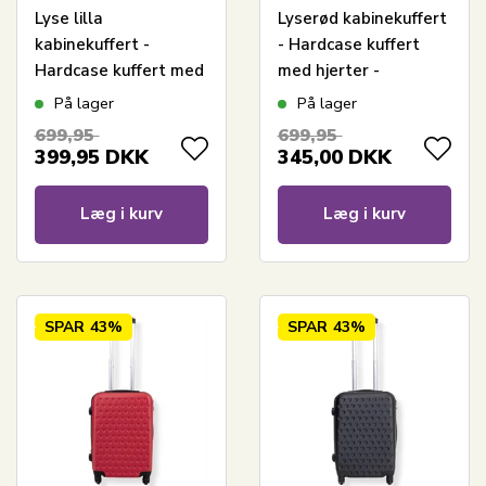
Lyse lilla
Lyserød kabinekuffert
kabinekuffert -
- Hardcase kuffert
Hardcase kuffert med
med hjerter -
hjerter - Stødsikkert
Stødsikkert
På lager
På lager
polypropylen -
polypropylen -
699,95
699,95
Rejsekuffert
Rejsekuffert
399,95
DKK
345,00
DKK
Læg i kurv
Læg i kurv
SPAR
43%
SPAR
43%