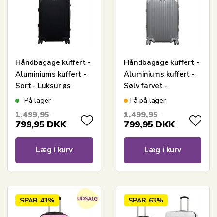
Håndbagage kuffert -
Håndbagage kuffert -
Aluminiums kuffert -
Aluminiums kuffert -
Sort - Luksuriøs
Sølv farvet -
trolley med TSA lås -
Luksuriøs trolley med
På lager
Få på lager
36 liter
TSA lås - 36 liter
1.499,95
1.499,95
799,95
DKK
799,95
DKK
Læg i kurv
Læg i kurv
SPAR
43%
SPAR
63%