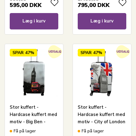
595,00
DKK
795,00
DKK
Læg i kurv
Læg i kurv
SPAR
47%
SPAR
47%
Stor kuffert -
Stor kuffert -
Hardcase kuffert med
Hardcase kuffert med
motiv - Big Ben -
motiv - City of London
Eksklusiv letvægt
- Eksklusiv letvægt
Få på lager
Få på lager