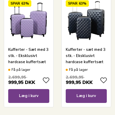
SPAR
63%
SPAR
63%
Kufferter - Sæt med 3
Kufferter - sæt med 3
stk. - Eksklusivt
stk. - Eksklusivt
hardcase kuffertsæt
hardcase kuffertsæt
tilbud - Diamant lilla
udsalg - Diamant
Få på lager
Få på lager
mørkeblå
2.699,95
2.699,95
999,95
DKK
999,95
DKK
Læg i kurv
Læg i kurv