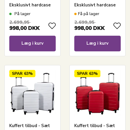
Eksklusivt hardcase
Eksklusivt hardcase
kuffertsæt - Gråt med
kuffertsæt - Strib gul
På lager
Få på lager
striber
2.699,95
2.699,95
998,00
DKK
998,00
DKK
Læg i kurv
Læg i kurv
SPAR
63%
SPAR
63%
Kuffert tilbud - Sæt
Kuffert tilbud - Sæt