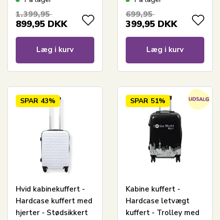
Rejsekuffert
1.399,95
699,95
899,95
DKK
399,95
DKK
Læg i kurv
Læg i kurv
SPAR
43%
SPAR
51%
Hvid kabinekuffert -
Kabine kuffert -
Hardcase kuffert med
Hardcase letvægt
hjerter - Stødsikkert
kuffert - Trolley med