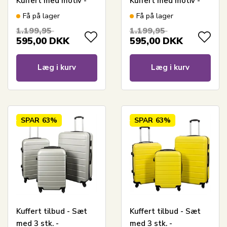
Kuffert med motiv -
Kuffert med motiv -
Big Ben - Eksklusiv
City of London -
Få på lager
Få på lager
letvægt rejsekuffert
Eksklusiv letvægt
1.199,95
1.199,95
rejsekuffert
595,00
DKK
595,00
DKK
Læg i kurv
Læg i kurv
SPAR
63%
SPAR
63%
Kuffert tilbud - Sæt
Kuffert tilbud - Sæt
med 3 stk. -
med 3 stk. -