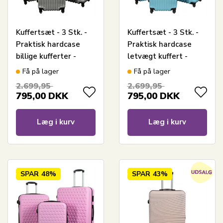
Kuffertsæt - 3 Stk. -
Kuffertsæt - 3 Stk. -
Praktisk hardcase
Praktisk hardcase
billige kufferter -
letvægt kuffert -
Musling grå
Musling lyseblå
Få på lager
Få på lager
2.699,95
2.699,95
795,00
DKK
795,00
DKK
Læg i kurv
Læg i kurv
SPAR
48%
SPAR
43%