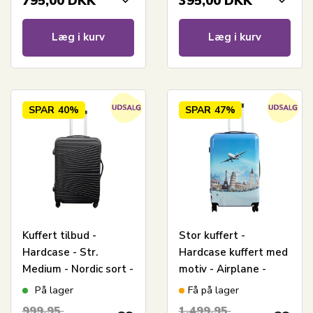
795,00
DKK
395,00
DKK
Læg i kurv
Læg i kurv
SPAR
40%
SPAR
47%
Kuffert tilbud -
Stor kuffert -
Hardcase - Str.
Hardcase kuffert med
Medium - Nordic sort -
motiv - Airplane -
Smart rejsekuffert
Eksklusiv letvægt
På lager
Få på lager
kuffert
999,95
1.499,95