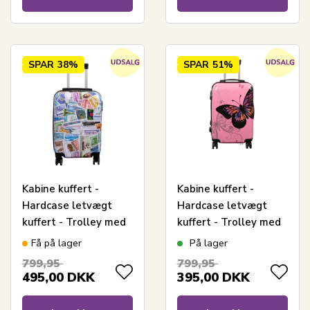
SPAR
38%
SPAR
51%
Kabine kuffert -
Kabine kuffert -
Hardcase letvægt
Hardcase letvægt
kuffert - Trolley med
kuffert - Trolley med
motiv - Frimærker
motiv - Sommerfugl
Få på lager
På lager
lyserød
799,95
799,95
495,00
DKK
395,00
DKK