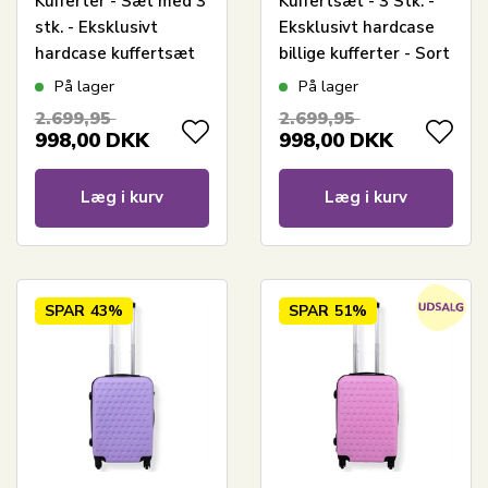
Kufferter - Sæt med 3
Kuffertsæt - 3 Stk. -
stk. - Eksklusivt
Eksklusivt hardcase
hardcase kuffertsæt
billige kufferter - Sort
udsalg - Guldfarvet
med striber
På lager
På lager
med striber
2.699,95
2.699,95
998,00
DKK
998,00
DKK
Læg i kurv
Læg i kurv
SPAR
43%
SPAR
51%