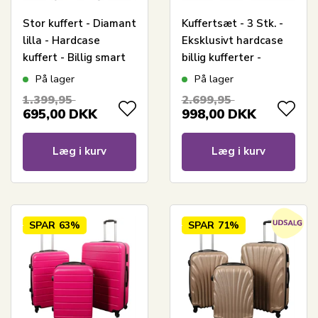
Stor kuffert - Diamant
Kuffertsæt - 3 Stk. -
lilla - Hardcase
Eksklusivt hardcase
kuffert - Billig smart
billig kufferter -
rejsekuffert
Mørkeblåt med
På lager
På lager
striber
1.399,95
2.699,95
695,00
DKK
998,00
DKK
Læg i kurv
Læg i kurv
SPAR
63%
SPAR
71%