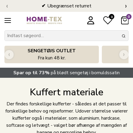
‹
›
Ubegrænset returret
0
0
SENGETØJS OUTLET
‹
›
Fra kun 48 kr.
Spar op til 73%
på blødt sengetøj i bomuldssatin
Kuffert materiale
Der findes forskellige kufferter - således at det passer til
forskellige behov og rejseformer. Udover størrelse varierer
kufferter også i materialer, som aluminium, hardcase,
softcase og letvægt - valget bør afhænge af mængden af
bagage og personlige behov.