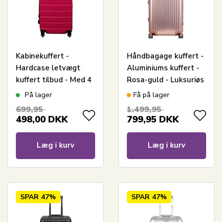
Kabinekuffert -
Håndbagage kuffert -
Hardcase letvægt
Aluminiums kuffert -
kuffert tilbud - Med 4
Rosa-guld - Luksuriøs
hjul - Pink strib
trolley med TSA lås -
På lager
Få på lager
36 liter
699,95
1.499,95
498,00
DKK
799,95
DKK
Læg i kurv
Læg i kurv
SPAR
47%
SPAR
47%