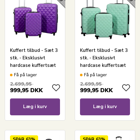
Kuffert tilbud - Sæt 3
Kuffert tilbud - Sæt 3
stk. - Eksklusivt
stk. - Eksklusivt
hardcase kuffertsæt
hardcase kuffertsæt
tilbud - Diamant lilla
tilbud - Diamant
Få på lager
Få på lager
Turkis
2.699,95
2.699,95
999,95
DKK
999,95
DKK
Læg i kurv
Læg i kurv
SPAR
63%
SPAR
63%