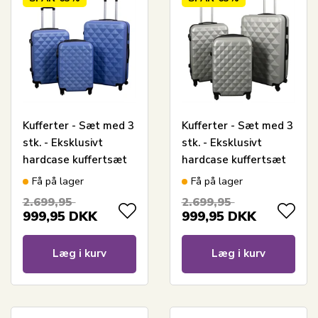
Kufferter - Sæt med 3
Kufferter - Sæt med 3
stk. - Eksklusivt
stk. - Eksklusivt
hardcase kuffertsæt
hardcase kuffertsæt
tilbud - Diamant blå
tilbud - Diamant grå
Få på lager
Få på lager
2.699,95
2.699,95
999,95
DKK
999,95
DKK
Læg i kurv
Læg i kurv