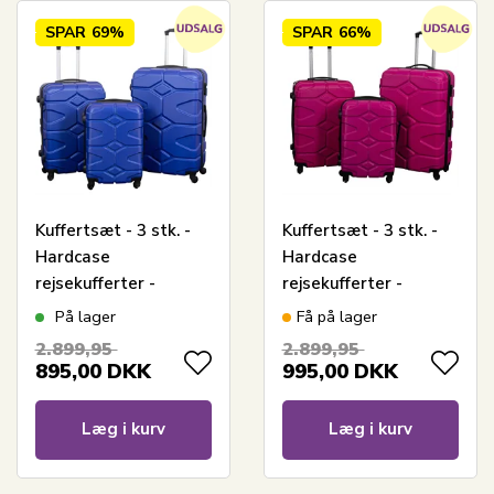
SPAR
69%
SPAR
66%
Kuffertsæt - 3 stk. -
Kuffertsæt - 3 stk. -
Hardcase
Hardcase
rejsekufferter -
rejsekufferter -
Military Blå -
Military Pink -
På lager
Få på lager
Letvægts kufferter
Letvægts kufferter
2.899,95
2.899,95
895,00
DKK
995,00
DKK
Læg i kurv
Læg i kurv