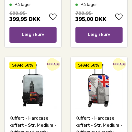
polypropylen -
motiv - New York city
På lager
På lager
Rejsekuffert
- Black
699,95
799,95
399,95
DKK
395,00
DKK
Læg i kurv
Læg i kurv
SPAR
50%
SPAR
50%
Kuffert - Hardcase
Kuffert - Hardcase
kuffert - Str. Medium -
kuffert - Str. Medium -