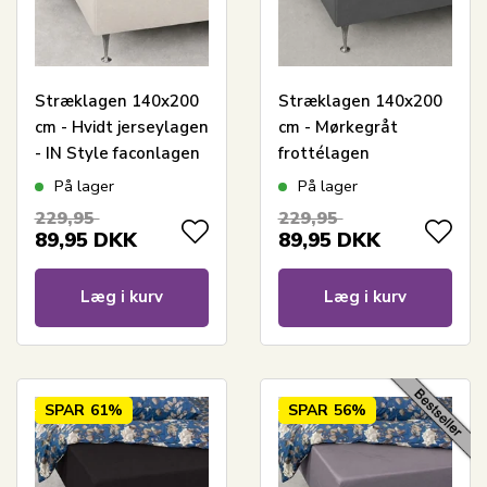
Stræklagen 140x200
Stræklagen 140x200
cm - Hvidt jerseylagen
cm - Mørkegråt
- IN Style faconlagen
frottélagen
På lager
På lager
229,95
229,95
89,95
DKK
89,95
DKK
Læg i kurv
Læg i kurv
SPAR
61%
SPAR
56%