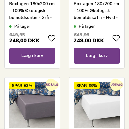
Boxlagen 180x200 cm
Boxlagen 180x200 cm
- 100% Økologisk
- 100% Økologisk
bomuldssatin - Grå -
bomuldssatin - Hvid -
GOTS certificeret
GOTS certificeret
På lager
På lager
bokslagen til madras
bokslagen til madras
649,95
649,95
248,00
DKK
248,00
DKK
Læg i kurv
Læg i kurv
SPAR
63%
SPAR
63%