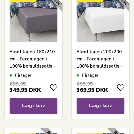
Blødt lagen 180x210
Blødt lagen 200x200
cm - Faconlagen i
cm - Faconlagen i
100% bomuldssatin -
100% bomuldssatin -
Lysegråt boxlagen til
Hvidt boxlagen til
På lager
På lager
madras - By Night
madras - By Night
699,95
699,95
satin lagen
satin lagen
349,95
DKK
369,95
DKK
Læg i kurv
Læg i kurv