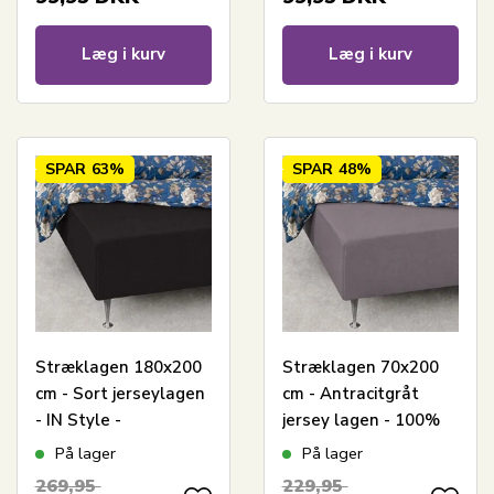
Læg i kurv
Læg i kurv
SPAR
63%
SPAR
48%
Stræklagen 180x200
Stræklagen 70x200
cm - Sort jerseylagen
cm - Antracitgråt
- IN Style -
jersey lagen - 100%
Faconlagen til
Bomuld - Faconlagen
På lager
På lager
dobbeltseng
til madras
269,95
229,95