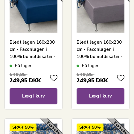
Blødt lagen 160x200
Blødt lagen 160x200
cm - Faconlagen i
cm - Faconlagen i
100% bomuldssatin -
100% bomuldssatin -
Blåt boxlagen til
Lysegråt boxlagen til
På lager
På lager
madras - By Night
madras - By Night
549,95
549,95
satin lagen
satin lagen
249,95
DKK
249,95
DKK
Læg i kurv
Læg i kurv
SPAR
50%
SPAR
50%