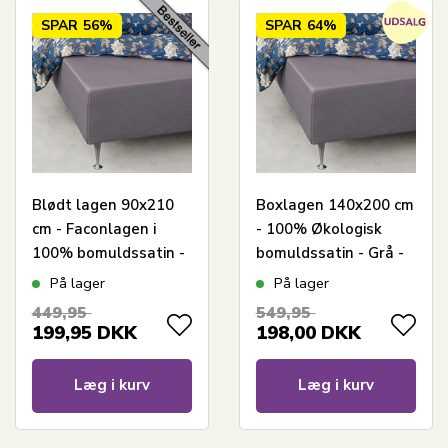
SPAR
56%
SPAR
64%
Blødt lagen 90x210
Boxlagen 140x200 cm
cm - Faconlagen i
- 100% Økologisk
100% bomuldssatin -
bomuldssatin - Grå -
Lysegråt boxlagen til
GOTS certificeret
På lager
På lager
madras - By Night
bokslagen til madras
449,95
549,95
satin lagen
199,95
DKK
198,00
DKK
Læg i kurv
Læg i kurv