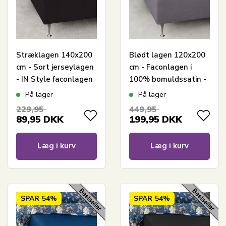
Stræklagen 140x200
Blødt lagen 120x200
cm - Sort jerseylagen
cm - Faconlagen i
- IN Style faconlagen
100% bomuldssatin -
Lysegråt boxlagen til
På lager
På lager
madras - By Night
229,95
449,95
satin lagen
89,95
DKK
199,95
DKK
Læg i kurv
Læg i kurv
SPAR
54%
SPAR
54%