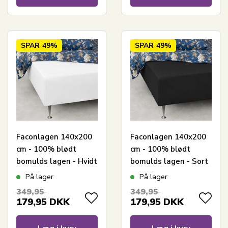
SPAR
49%
SPAR
49%
Faconlagen 140x200
Faconlagen 140x200
cm - 100% blødt
cm - 100% blødt
bomulds lagen - Hvidt
bomulds lagen - Sort
boxlagen til madras
boxlagen til madras
På lager
På lager
by Nordstrand Home
by Nordstrand Home
349,95
349,95
179,95
DKK
179,95
DKK