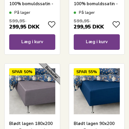
100% bomuldssatin -
100% bomuldssatin -
Blåt boxlagen til
Hvidt boxlagen til
På lager
På lager
madras - By Night
madras - By Night
599,95
599,95
satin lagen
satin lagen
299,95
DKK
299,95
DKK
Læg i kurv
Læg i kurv
SPAR
50%
SPAR
55%
Blødt lagen 180x200
Blødt lagen 90x200