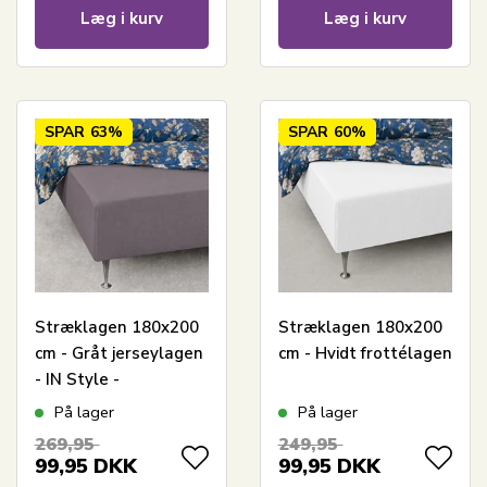
Læg i kurv
Læg i kurv
SPAR
63%
SPAR
60%
Stræklagen 180x200
Stræklagen 180x200
cm - Gråt jerseylagen
cm - Hvidt frottélagen
- IN Style -
Faconlagen til
På lager
På lager
dobbeltseng
269,95
249,95
99,95
DKK
99,95
DKK