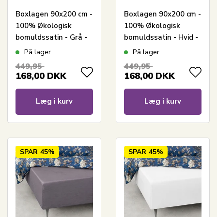
Boxlagen 90x200 cm -
Boxlagen 90x200 cm -
100% Økologisk
100% Økologisk
bomuldssatin - Grå -
bomuldssatin - Hvid -
GOTS certificeret
GOTS certificeret
På lager
På lager
bokslagen til madras
bokslagen til madras
449,95
449,95
168,00
DKK
168,00
DKK
Læg i kurv
Læg i kurv
SPAR
45%
SPAR
45%