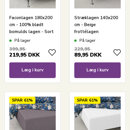
Faconlagen 180x200
Stræklagen 140x200
cm - 100% blødt
cm - Beige
bomulds lagen - Sort
frottélagen
boxlagen til madras
På lager
På lager
by Nordstrand Home
399,95
229,95
219,95
DKK
89,95
DKK
Læg i kurv
Læg i kurv
SPAR
61%
SPAR
61%