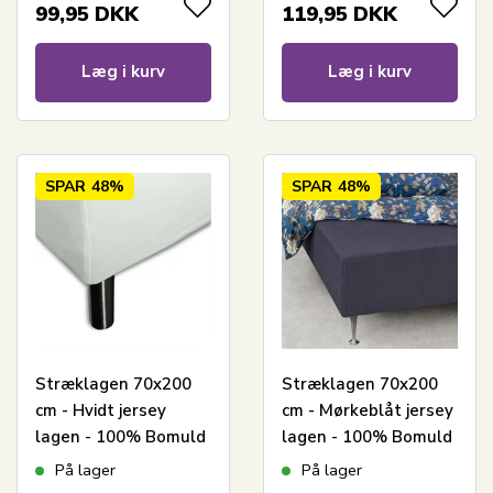
99,95
DKK
119,95
DKK
Læg i kurv
Læg i kurv
SPAR
48%
SPAR
48%
Stræklagen 70x200
Stræklagen 70x200
cm - Hvidt jersey
cm - Mørkeblåt jersey
lagen - 100% Bomuld
lagen - 100% Bomuld
- Faconlagen til
- Faconlagen til
På lager
På lager
madras
madras