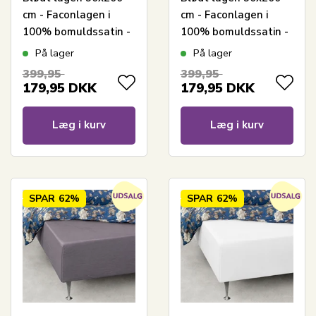
cm - Faconlagen i
cm - Faconlagen i
100% bomuldssatin -
100% bomuldssatin -
Hvidt boxlagen til
Lysegråt boxlagen til
På lager
På lager
madras - By Night
madras - By Night
399,95
399,95
satin lagen
satin lagen
179,95
DKK
179,95
DKK
Læg i kurv
Læg i kurv
SPAR
62%
SPAR
62%