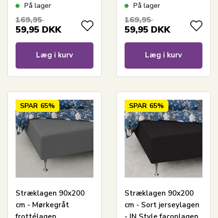
På lager
På lager
169,95
169,95
59,95
DKK
59,95
DKK
Læg i kurv
Læg i kurv
SPAR
65%
SPAR
65%
Stræklagen 90x200
Stræklagen 90x200
cm - Mørkegråt
cm - Sort jerseylagen
frottélagen
- IN Style faconlagen