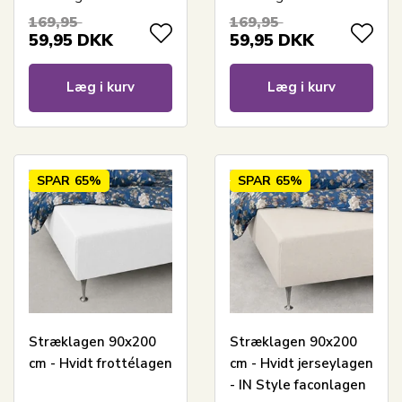
169,95
169,95
59,95
DKK
59,95
DKK
Læg i kurv
Læg i kurv
SPAR
65%
SPAR
65%
Stræklagen 90x200
Stræklagen 90x200
cm - Hvidt frottélagen
cm - Hvidt jerseylagen
- IN Style faconlagen