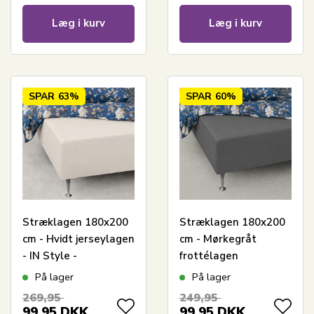
Læg i kurv
Læg i kurv
SPAR
63%
SPAR
60%
Stræklagen 180x200
Stræklagen 180x200
cm - Hvidt jerseylagen
cm - Mørkegråt
- IN Style -
frottélagen
Faconlagen til
På lager
På lager
dobbeltseng
269,95
249,95
99,95
DKK
99,95
DKK