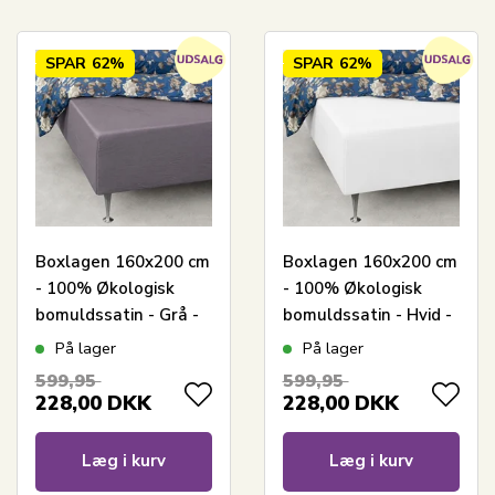
SPAR
62%
SPAR
62%
Boxlagen 160x200 cm
Boxlagen 160x200 cm
- 100% Økologisk
- 100% Økologisk
bomuldssatin - Grå -
bomuldssatin - Hvid -
GOTS certificeret
GOTS certificeret
På lager
På lager
bokslagen til madras
bokslagen til madras
599,95
599,95
228,00
DKK
228,00
DKK
Læg i kurv
Læg i kurv