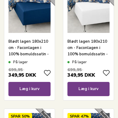
Blødt lagen 180x210
Blødt lagen 180x210
cm - Faconlagen i
cm - Faconlagen i
100% bomuldssatin -
100% bomuldssatin -
Blåt boxlagen til
Hvidt boxlagen til
På lager
På lager
madras - By Night
madras - By Night
699,95
699,95
satin lagen
satin lagen
349,95
DKK
349,95
DKK
Læg i kurv
Læg i kurv
SPAR
50%
SPAR
47%