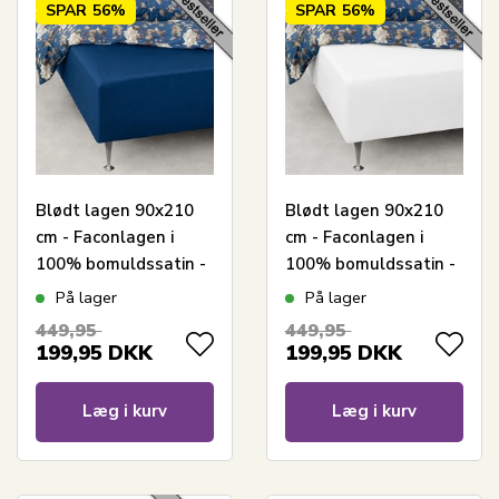
SPAR
56%
SPAR
56%
Blødt lagen 90x210
Blødt lagen 90x210
cm - Faconlagen i
cm - Faconlagen i
100% bomuldssatin -
100% bomuldssatin -
Blåt boxlagen til
Hvidt boxlagen til
På lager
På lager
madras - By Night
madras - By Night
449,95
449,95
satin lagen
satin lagen
199,95
DKK
199,95
DKK
Læg i kurv
Læg i kurv