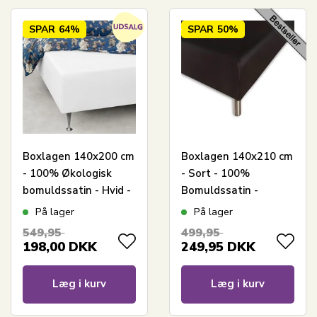
SPAR
64%
SPAR
50%
Boxlagen 140x200 cm
Boxlagen 140x210 cm
- 100% Økologisk
- Sort - 100%
bomuldssatin - Hvid -
Bomuldssatin -
GOTS certificeret
Faconlagen til madras
På lager
På lager
bokslagen til madras
549,95
499,95
198,00
DKK
249,95
DKK
Læg i kurv
Læg i kurv