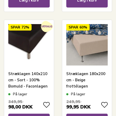
Læg i kurv
Læg i kurv
SPAR
72%
SPAR
60%
Stræklagen 140x210
Stræklagen 180x200
cm - Sort - 100%
cm - Beige
Bomuld - Faconlagen
frottélagen
til madras
På lager
På lager
349,95
249,95
98,00
DKK
99,95
DKK