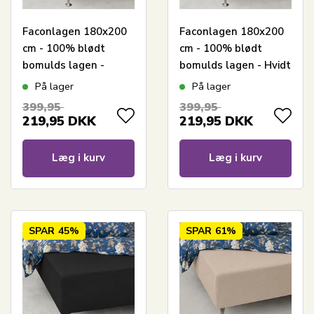
Faconlagen 180x200
Faconlagen 180x200
cm - 100% blødt
cm - 100% blødt
bomulds lagen -
bomulds lagen - Hvidt
Antracit gråt
boxlagen til madras
På lager
På lager
boxlagen til madras
by Nordstrand Home
399,95
399,95
by Nordstrand Home
219,95
DKK
219,95
DKK
Læg i kurv
Læg i kurv
SPAR
45%
SPAR
61%