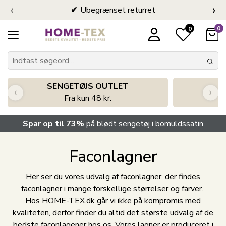
‹
›
Ubegrænset returret
0
0
SENGETØJS OUTLET
‹
›
Fra kun 48 kr.
Spar op til 73%
på blødt sengetøj i bomuldssatin
Faconlagner
Her ser du vores udvalg af faconlagner, der findes
faconlagner i mange forskellige størrelser og farver.
Hos HOME-TEX.dk går vi ikke på kompromis med
kvaliteten, derfor finder du altid det største udvalg af de
bedste faconlagener hos os. Vores lagner er produceret i