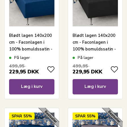
Blødt lagen 140x200
Blødt lagen 140x200
cm - Faconlagen i
cm - Faconlagen i
100% bomuldssatin -
100% bomuldssatin -
Blåt boxlagen til
Sort boxlagen til
På lager
På lager
madras - By Night
madras - By Night
499,95
499,95
satin lagen
satin lagen
229,95
DKK
229,95
DKK
Læg i kurv
Læg i kurv
SPAR
55%
SPAR
55%