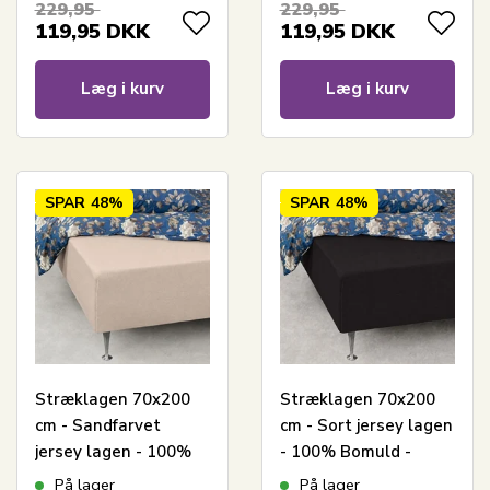
229,95
229,95
119,95
DKK
119,95
DKK
Læg i kurv
Læg i kurv
SPAR
48%
SPAR
48%
Stræklagen 70x200
Stræklagen 70x200
cm - Sandfarvet
cm - Sort jersey lagen
jersey lagen - 100%
- 100% Bomuld -
Bomuld - Faconlagen
Faconlagen til madras
På lager
På lager