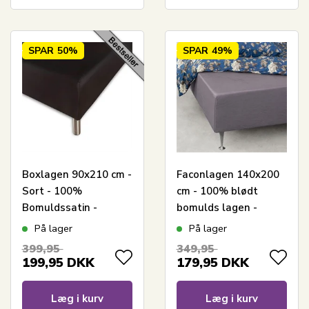
SPAR
50%
SPAR
49%
Boxlagen 90x210 cm -
Faconlagen 140x200
Sort - 100%
cm - 100% blødt
Bomuldssatin -
bomulds lagen -
Faconlagen til madras
Antracit gråt
På lager
På lager
boxlagen til madras
399,95
349,95
by Nordstrand Home
199,95
DKK
179,95
DKK
Læg i kurv
Læg i kurv