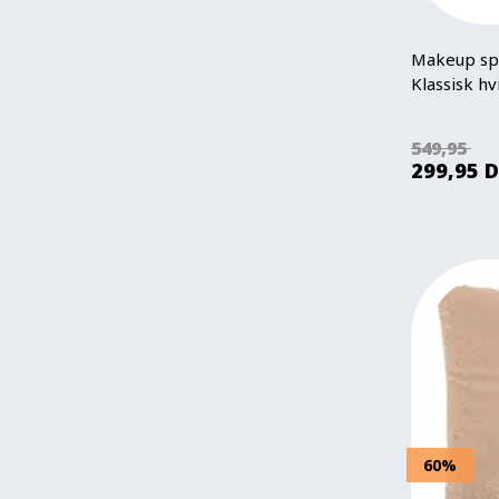
Makeup spe
Klassisk h
549,95
299,95
D
60%