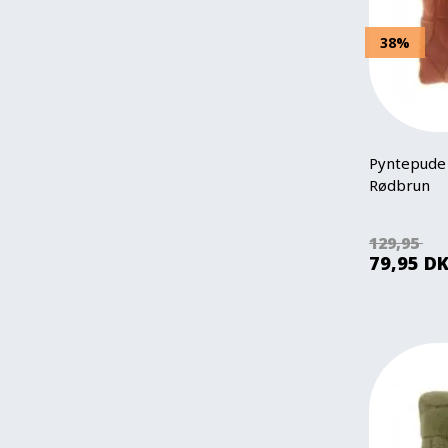
38%
Pyntepude 
Rødbrun
129,95
79,95
D