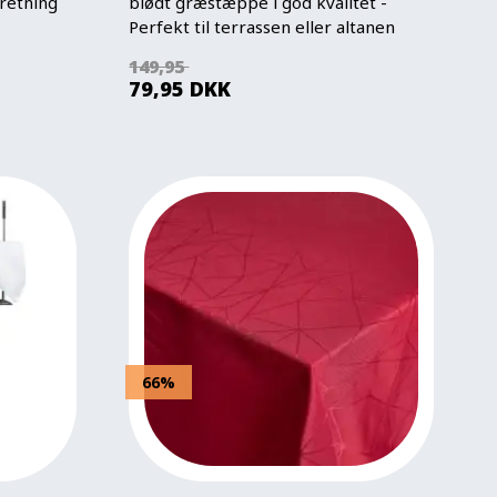
retning
blødt græstæppe i god kvalitet -
Perfekt til terrassen eller altanen
149,95
79,95
DKK
66%