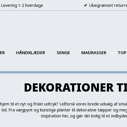
Levering 1-2 hverdage
Ubegrænset returr
ER
HÅNDKLÆDER
SENGE
MADRASSER
TOP
DEKORATIONER T
hjem til et nyt og friskt udtryk? Udforsk vores brede udvalg af smu
 tid. Fra vægpynt og kunstige planter til dekorative tæpper og mege
inspiration her, og gør din bolig til et indbyd