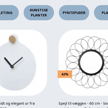
KUNSTIGE
LETING
PYNTEPUDER
PL
PLANTER
42%
idt og elegant ur fra
Spejl til væggen - 60 cm - So