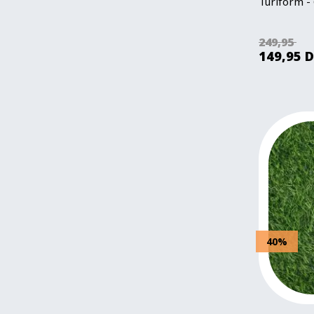
Turiform -
Orange
2
50x50 cm
9
Rosa
3
60x60 cm
3
249,95
Rød
3
149,95
D
80x80 cm
3
Sand
1
140x240 cm
4
Sort
3
140x320 cm
4
140x420 cm
4
Ø 180 cm
3
100-149 cm
1
15 meter
1
3 meter
5
9 meter
1
40%
Meter mål
72
30 meter rulle
50