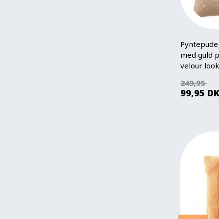
Pyntepude 
med guld p
velour look
249,95
99,95
D