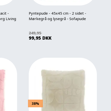
acit -
Pyntepude - 45x45 cm - 2 sidet -
org Living
Mørkegrå og lysegrå - Sofapude
249,95
99,95
DKK
38%