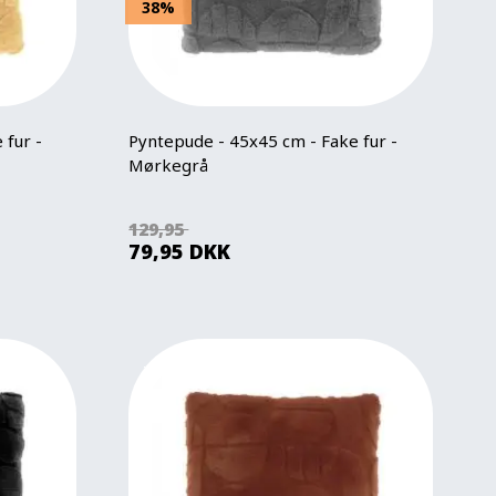
38%
 fur -
Pyntepude - 45x45 cm - Fake fur -
Mørkegrå
129,95
79,95
DKK