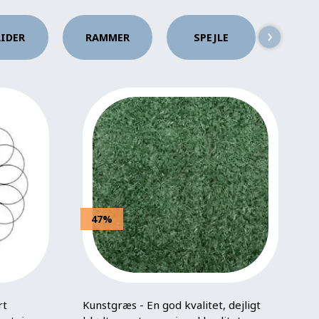
›
AIDER
RAMMER
SPEJLE
DØRST
47%
rt
Kunstgræs - En god kvalitet, dejligt