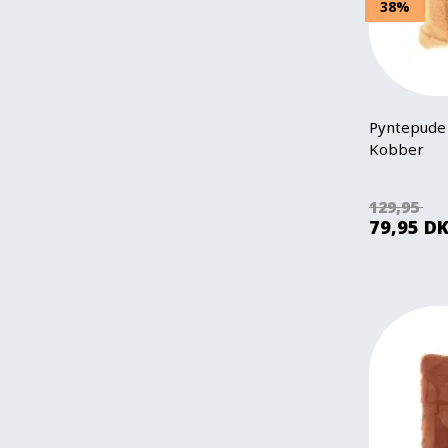
38%
Pyntepude 
Kobber
129,95
79,95
D