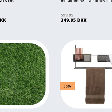
 Ø18 cm.
metalramme - Dekorativ ind
599,95
KK
349,95
DKK
50%