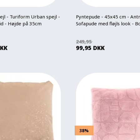
jl - Turiform Urban spejl -
Pyntepude - 45x45 cm - ​​​​​​​Antr
vid - Højde på 35cm
Sofapude med fløjls look - B
249,95
KK
99,95
DKK
38%