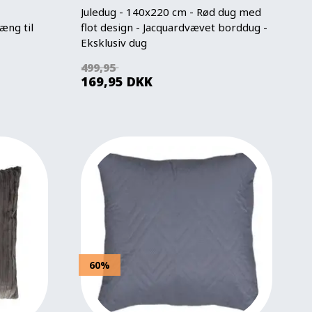
Juledug - 140x220 cm - Rød dug med
æng til
flot design - Jacquardvævet borddug -
Eksklusiv dug
499,95
169,95
DKK
60%