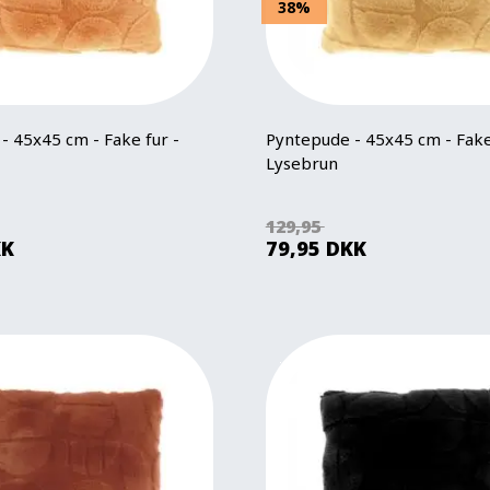
38%
- 45x45 cm - Fake fur -
Pyntepude - 45x45 cm - Fake
Lysebrun
129,95
KK
79,95
DKK