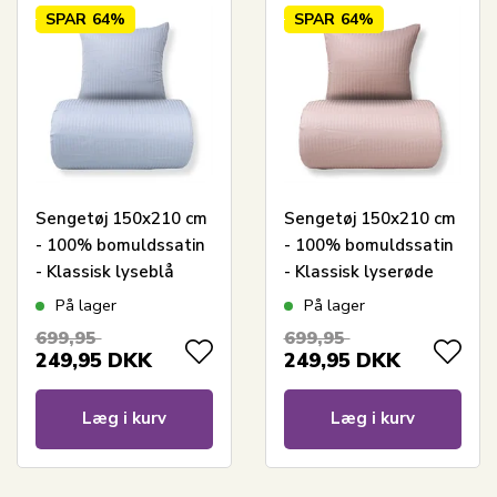
SPAR
64%
SPAR
64%
Sengetøj 150x210 cm
Sengetøj 150x210 cm
- 100% bomuldssatin
- 100% bomuldssatin
- Klassisk lyseblå
- Klassisk lyserøde
striber
striber
På lager
På lager
699,95
699,95
249,95
DKK
249,95
DKK
Læg i kurv
Læg i kurv