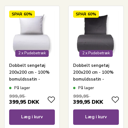
SPAR
60%
SPAR
60%
2 x Pudebetræk
2 x Pudebetræk
Dobbelt sengetøj
Dobbelt sengetøj
200x200 cm - 100%
200x200 cm - 100%
bomuldssatin -
bomuldssatin -
Klassisk hvide striber
Klassisk mørkegrå
På lager
På lager
striber
999,95
999,95
399,95
DKK
399,95
DKK
Læg i kurv
Læg i kurv