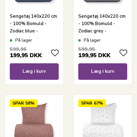
Sengetøj 140x220 cm
Sengetøj 140x220 cm
- 100% Bomuld -
- 100% Bomuld -
Zodiac blue -
Zodiac grey -
Vendbart med
Vendbart med
På lager
På lager
stjerner
stjerner
599,95
599,95
199,95
DKK
199,95
DKK
Læg i kurv
Læg i kurv
SPAR
58%
SPAR
67%