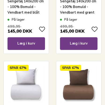
Sengetøj 140x200 cm
Sengetøj 140x200 cm
- 100% Bomuld -
- 100% Bomuld -
Vendbart med blåt
Vendbart med grønt
harlequin design
harlequin design
På lager
På lager
499,95
499,95
145,00
DKK
145,00
DKK
Læg i kurv
Læg i kurv
SPAR
67%
SPAR
67%