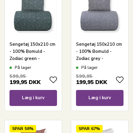
Sengetøj 150x210 cm
Sengetøj 150x210 cm
- 100% Bomuld -
- 100% Bomuld -
Zodiac green -
Zodiac grey -
Vendbart med
Vendbart med
På lager
På lager
stjerner
stjerner
599,95
599,95
199,95
DKK
199,95
DKK
Læg i kurv
Læg i kurv
SPAR
58%
SPAR
67%