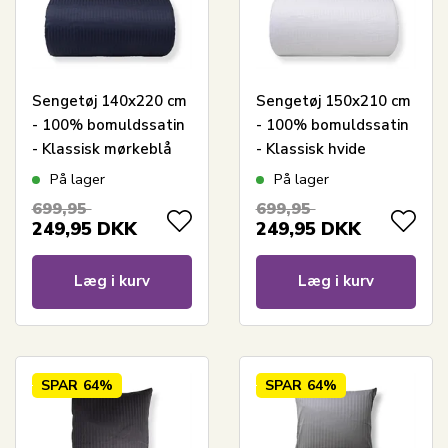
Sengetøj 140x220 cm
Sengetøj 150x210 cm
- 100% bomuldssatin
- 100% bomuldssatin
- Klassisk mørkeblå
- Klassisk hvide
striber
striber
På lager
På lager
699,95
699,95
249,95
DKK
249,95
DKK
Læg i kurv
Læg i kurv
SPAR
64%
SPAR
64%