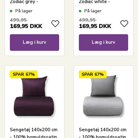
Zodiac grey -
Zodiac white -
Vendbart med
Vendbart med
På lager
På lager
stjerner
stjerner
499,95
499,95
169,95
DKK
169,95
DKK
Læg i kurv
Læg i kurv
SPAR
67%
SPAR
67%
Sengetøj 140x200 cm
Sengetøj 140x200 cm
- 100% bomuldssatin
- 100% bomuldssatin