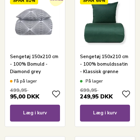
SPAR
81%
SPAR
64%
Sengetøj 150x210 cm
Sengetøj 150x210 cm
- 100% Bomuld -
- 100% bomuldssatin
Diamond grey
- Klassisk grønne
striber
Få på lager
På lager
499,95
699,95
95,00
DKK
249,95
DKK
Læg i kurv
Læg i kurv