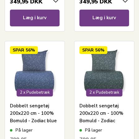
349,95
DKK
349,95
DKK
Læg i kurv
Læg i kurv
SPAR
56%
SPAR
56%
2 x Pudebetræk
2 x Pudebetræk
Dobbelt sengetøj
Dobbelt sengetøj
200x220 cm - 100%
200x220 cm - 100%
Bomuld - Zodiac blue
Bomuld - Zodiac
- Vendbart med
green - Vendbart med
På lager
På lager
stjerner
stjerner