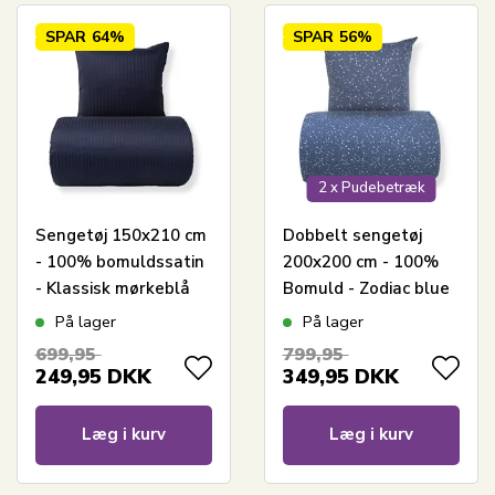
SPAR
64%
SPAR
56%
2 x Pudebetræk
Sengetøj 150x210 cm
Dobbelt sengetøj
- 100% bomuldssatin
200x200 cm - 100%
- Klassisk mørkeblå
Bomuld - Zodiac blue
striber
- Vendbart med
På lager
På lager
stjerner
699,95
799,95
249,95
DKK
349,95
DKK
Læg i kurv
Læg i kurv