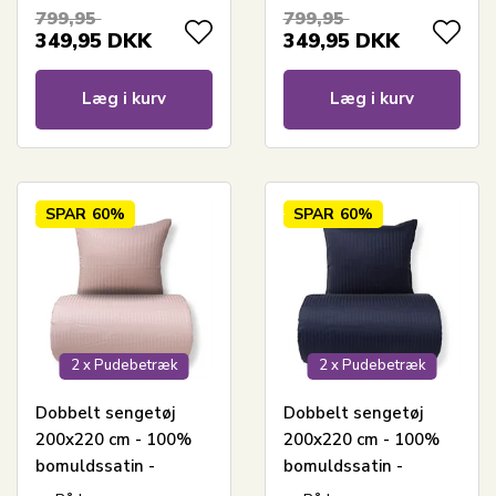
stjerner
stjerner
799,95
799,95
349,95
DKK
349,95
DKK
Læg i kurv
Læg i kurv
SPAR
60%
SPAR
60%
2 x Pudebetræk
2 x Pudebetræk
Dobbelt sengetøj
Dobbelt sengetøj
200x220 cm - 100%
200x220 cm - 100%
bomuldssatin -
bomuldssatin -
Klassisk lyserøde
Klassisk mørkeblå