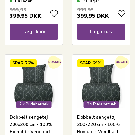
På lager
På lager
striber
striber
999,95
999,95
399,95
DKK
399,95
DKK
Læg i kurv
Læg i kurv
SPAR
76%
SPAR
69%
2 x Pudebetræk
2 x Pudebetræk
Dobbelt sengetøj
Dobbelt sengetøj
200x200 cm - 100%
200x220 cm - 100%
Bomuld - Vendbart
Bomuld - Vendbart