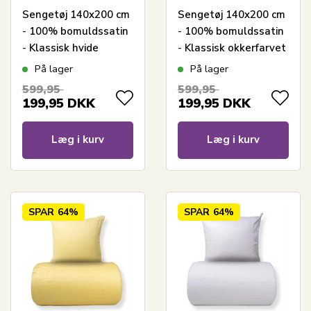
Sengetøj 140x200 cm
Sengetøj 140x200 cm
- 100% bomuldssatin
- 100% bomuldssatin
- Klassisk hvide
- Klassisk okkerfarvet
striber
striber
På lager
På lager
599,95
599,95
199,95
DKK
199,95
DKK
Læg i kurv
Læg i kurv
SPAR
64%
SPAR
64%