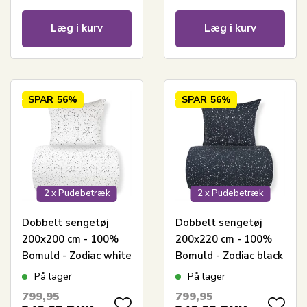
Læg i kurv
Læg i kurv
SPAR
56%
SPAR
56%
2 x Pudebetræk
2 x Pudebetræk
Dobbelt sengetøj
Dobbelt sengetøj
200x200 cm - 100%
200x220 cm - 100%
Bomuld - Zodiac white
Bomuld - Zodiac black
- Vendbart med
- Vendbart med
På lager
På lager
stjerner
stjerner
799,95
799,95