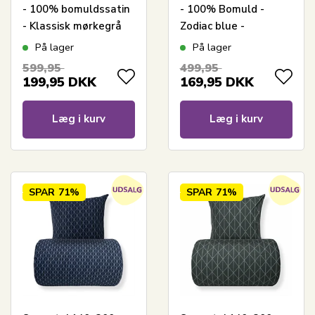
- 100% bomuldssatin
- 100% Bomuld -
- Klassisk mørkegrå
Zodiac blue -
striber
Vendbart med
På lager
På lager
stjerner
599,95
499,95
199,95
DKK
169,95
DKK
Læg i kurv
Læg i kurv
SPAR
71%
SPAR
71%