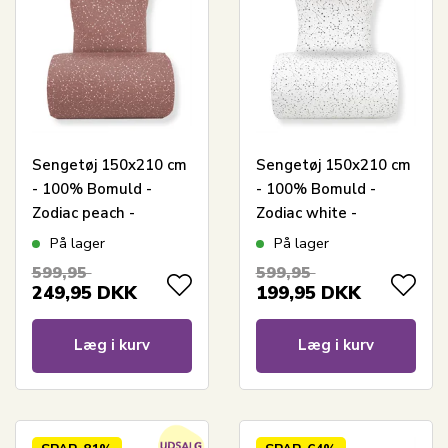
Sengetøj 150x210 cm
Sengetøj 150x210 cm
- 100% Bomuld -
- 100% Bomuld -
Zodiac peach -
Zodiac white -
Vendbart med
Vendbart med
På lager
På lager
stjerner
stjerner
599,95
599,95
249,95
DKK
199,95
DKK
Læg i kurv
Læg i kurv