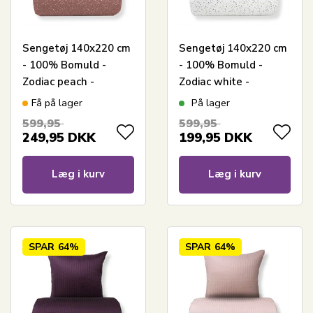
Sengetøj 140x220 cm
Sengetøj 140x220 cm
- 100% Bomuld -
- 100% Bomuld -
Zodiac peach -
Zodiac white -
Vendbart med
Vendbart med
Få på lager
På lager
stjerner
stjerner
599,95
599,95
249,95
DKK
199,95
DKK
Læg i kurv
Læg i kurv
SPAR
64%
SPAR
64%