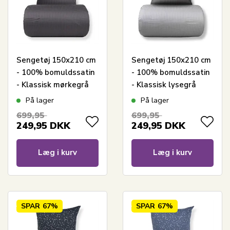
Sengetøj 150x210 cm
Sengetøj 150x210 cm
- 100% bomuldssatin
- 100% bomuldssatin
- Klassisk mørkegrå
- Klassisk lysegrå
striber
striber
På lager
På lager
699,95
699,95
249,95
DKK
249,95
DKK
Læg i kurv
Læg i kurv
SPAR
67%
SPAR
67%