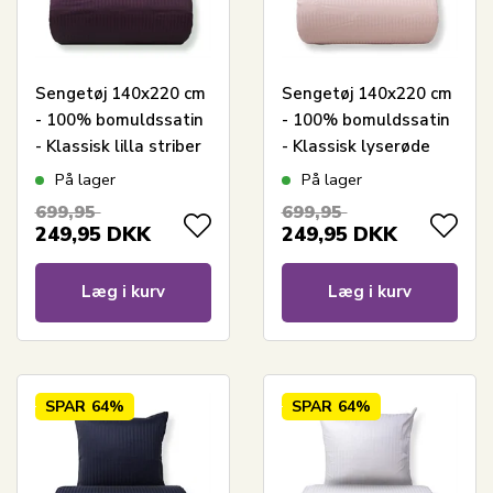
Sengetøj 140x220 cm
Sengetøj 140x220 cm
- 100% bomuldssatin
- 100% bomuldssatin
- Klassisk lilla striber
- Klassisk lyserøde
striber
På lager
På lager
699,95
699,95
249,95
DKK
249,95
DKK
Læg i kurv
Læg i kurv
SPAR
64%
SPAR
64%