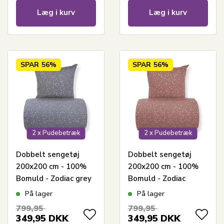
Læg i kurv
Læg i kurv
SPAR
56%
SPAR
56%
2 x Pudebetræk
2 x Pudebetræk
Dobbelt sengetøj
Dobbelt sengetøj
200x200 cm - 100%
200x200 cm - 100%
Bomuld - Zodiac grey
Bomuld - Zodiac
- Vendbart med
peach - Vendbart med
På lager
På lager
stjerner
stjerner
799,95
799,95
349,95
DKK
349,95
DKK