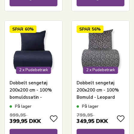
SPAR
60%
SPAR
56%
2 x Pudebetræk
2 x Pudebetræk
Dobbelt sengetøj
Dobbelt sengetøj
200x200 cm - 100%
200x200 cm - 100%
bomuldssatin -
Bomuld - Leopard
Klassisk mørkeblå
print
På lager
På lager
striber
999,95
799,95
399,95
DKK
349,95
DKK