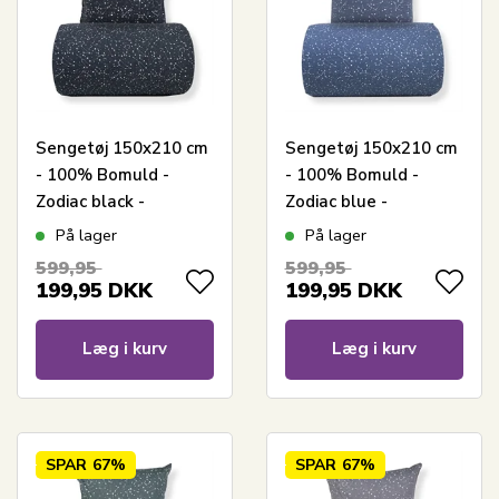
Sengetøj 150x210 cm
Sengetøj 150x210 cm
- 100% Bomuld -
- 100% Bomuld -
Zodiac black -
Zodiac blue -
Vendbart med
Vendbart med
På lager
På lager
stjerner
stjerner
599,95
599,95
199,95
DKK
199,95
DKK
Læg i kurv
Læg i kurv
SPAR
67%
SPAR
67%