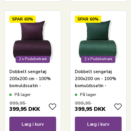
SPAR
60%
SPAR
60%
2 x Pudebetræk
2 x Pudebetræk
Dobbelt sengetøj
Dobbelt sengetøj
200x200 cm - 100%
200x200 cm - 100%
bomuldssatin -
bomuldssatin -
Klassisk lilla striber
Klassisk grønne
På lager
På lager
striber
999,95
999,95
399,95
DKK
399,95
DKK
Læg i kurv
Læg i kurv