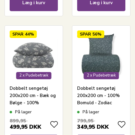
Læg i kurv
Læg i kurv
SPAR
44%
SPAR
56%
2 x Pudebetræk
2 x Pudebetræk
Dobbelt sengetøj
Dobbelt sengetøj
200x200 cm - Bæk og
200x200 cm - 100%
Bølge - 100%
Bomuld - Zodiac
Bomulds krep - Gråt
green - Vendbart med
På lager
På lager
blomster print
stjerner
899,95
799,95
499,95
DKK
349,95
DKK