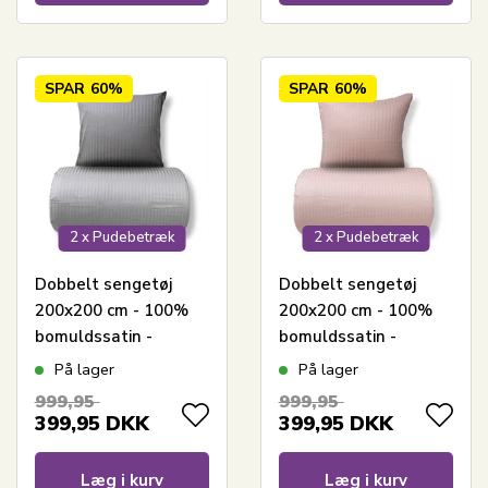
SPAR
60%
SPAR
60%
2 x Pudebetræk
2 x Pudebetræk
Dobbelt sengetøj
Dobbelt sengetøj
200x200 cm - 100%
200x200 cm - 100%
bomuldssatin -
bomuldssatin -
Klassisk lysegrå
Klassisk lyserøde
På lager
På lager
striber
striber
999,95
999,95
399,95
DKK
399,95
DKK
Læg i kurv
Læg i kurv