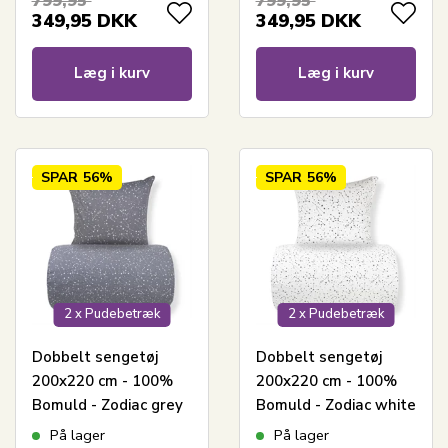
799,95
799,95
349,95
DKK
349,95
DKK
Læg i kurv
Læg i kurv
SPAR
56%
SPAR
56%
2 x Pudebetræk
2 x Pudebetræk
Dobbelt sengetøj
Dobbelt sengetøj
200x220 cm - 100%
200x220 cm - 100%
Bomuld - Zodiac grey
Bomuld - Zodiac white
- Vendbart med
- Vendbart med
På lager
På lager