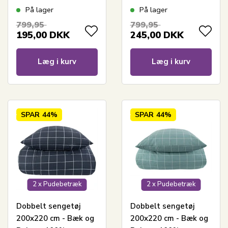
med grønt harlequin
med grønt harlequin
På lager
På lager
design
design
799,95
799,95
195,00
DKK
245,00
DKK
Læg i kurv
Læg i kurv
SPAR
44%
SPAR
44%
2 x Pudebetræk
2 x Pudebetræk
Dobbelt sengetøj
Dobbelt sengetøj
200x220 cm - Bæk og
200x220 cm - Bæk og