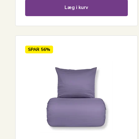
Læg i kurv
SPAR
56%