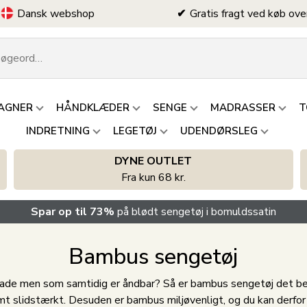
Dansk webshop
Gratis fragt ved køb ove
AGNER
HÅNDKLÆDER
SENGE
MADRASSER
T
INDRETNING
LEGETØJ
UDENDØRSLEG
DYNE OUTLET
Fra kun 68 kr.
Spar op til 73%
på blødt sengetøj i bomuldssatin
Bambus sengetøj
erflade men som samtidig er åndbar? Så er bambus sengetøj det 
mt slidstærkt. Desuden er bambus miljøvenligt, og du kan derfo