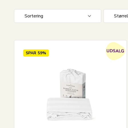
Sortering
Større
Standard visning
140x20
Pris stigende
140x22
Pris faldende
200x20
SPAR
59%
Nyeste
200x22
Mest solgte
240x22
Største besparelse