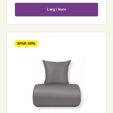
Læg i kurv
SPAR
60%