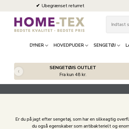
Ubegrænset returret
DYNER
HOVEDPUDER
SENGETØJ
L
SENGETØJS OUTLET
‹
Fra kun 48 kr.
Er du på jagt efter sengetøj, som har en silkeagtig ov
du også egenskaber som antibakterielt og enor