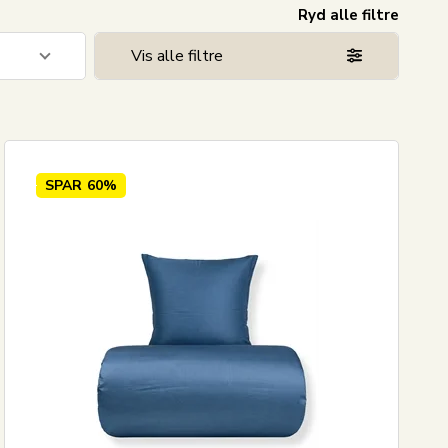
Ryd alle filtre
Vis alle filtre
5
23
4
SPAR
60%
23
22