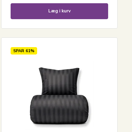
Læg i kurv
SPAR
61%