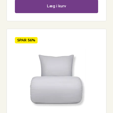
Læg i kurv
SPAR
56%