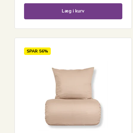
Læg i kurv
SPAR
56%