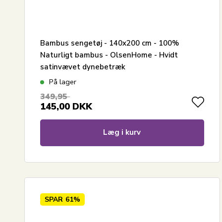
Bambus sengetøj - 140x200 cm - 100%
Naturligt bambus - OlsenHome - Hvidt
satinvævet dynebetræk
På lager
349,95
145,00
DKK
Læg i kurv
SPAR
61%