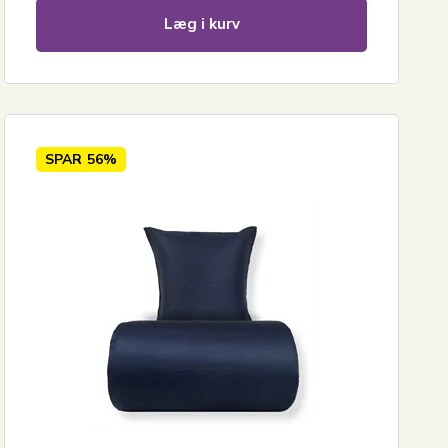
Læg i kurv
SPAR
56%