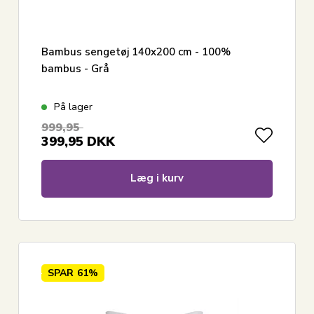
Bambus sengetøj 140x200 cm - 100%
bambus - Grå
På lager
999,95
399,95
DKK
Læg i kurv
SPAR
61%