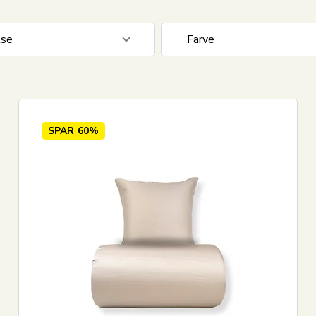
lse
Farve
0 cm
21
Beige
0 cm
23
Blå
0 cm
7
Creme
SPAR
60%
0 cm
26
Grøn
0 cm
12
Grå
Vis alle
Vis alle