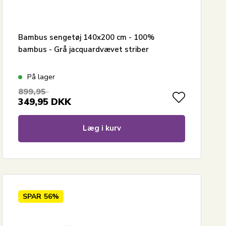
Bambus sengetøj 140x200 cm - 100%
bambus - Grå jacquardvævet striber
På lager
899,95
349,95
DKK
Læg i kurv
SPAR
56%