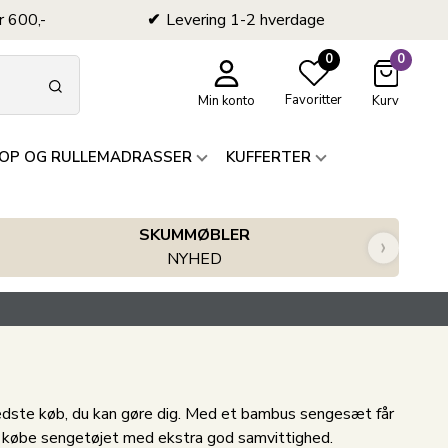
r 600,-
Levering 1-2 hverdage
0
0
Favoritter
Min konto
Kurv
OP OG RULLEMADRASSER
KUFFERTER
SKUMMØBLER
›
NYHED
bedste køb, du kan gøre dig. Med et bambus sengesæt får
r købe sengetøjet med ekstra god samvittighed.