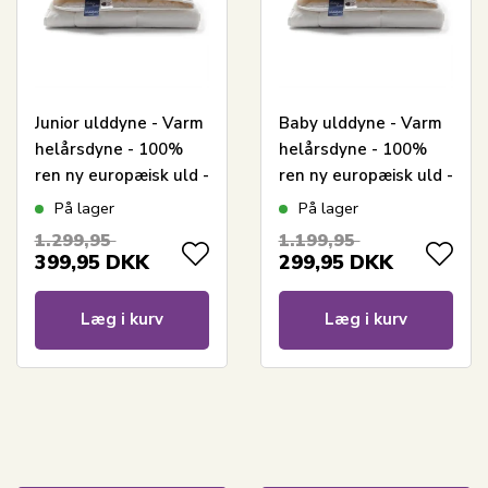
Junior ulddyne - Varm
Baby ulddyne - Varm
helårsdyne - 100%
helårsdyne - 100%
ren ny europæisk uld -
ren ny europæisk uld -
100x140 cm - Nature
70x100 cm - Nature
På lager
På lager
By Borg
By Borg
1.299,95
1.199,95
399,95
DKK
299,95
DKK
Læg i kurv
Læg i kurv