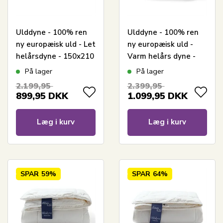
Ulddyne - 100% ren
Ulddyne - 100% ren
ny europæisk uld - Let
ny europæisk uld -
helårsdyne - 150x210
Varm helårs dyne -
cm - Nature By Borg
150x210 cm - Nature
På lager
På lager
By Borg
2.199,95
2.399,95
899,95
DKK
1.099,95
DKK
Læg i kurv
Læg i kurv
SPAR
59%
SPAR
64%