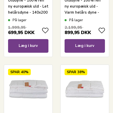
Ulddyne - 100% ren
Ulddyne - 100% ren
ny europæisk uld - Let
ny europæisk uld -
helårsdyne - 140x200
Varm helårs dyne -
cm - Nature By Borg
140x200 cm - Nature
På lager
På lager
By Borg
1.999,95
2.199,95
699,95
DKK
899,95
DKK
Læg i kurv
Læg i kurv
SPAR
40%
SPAR
38%