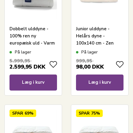
Dobbelt ulddyne -
Junior ulddyne -
100% ren ny
Helårs dyne -
europæisk uld - Varm
100x140 cm - Zen
helårs dyne -
Sleep juniordyne
På lager
På lager
240x220 cm - Nature
5.999,95
999,95
By Borg
2.599,95
DKK
98,00
DKK
Læg i kurv
Læg i kurv
SPAR
69%
SPAR
75%