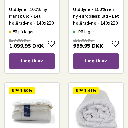
Ulddyne i 100% ny
Ulddyne - 100% ren
fransk uld - Let
ny europæisk uld - Let
helårsdyne - 140x220
helårsdyne - 140x220
cm - LIXRA Wool dyne
cm - Nature By Borg
Få på lager
På lager
1.799,95
2.199,95
1.099,95
DKK
999,95
DKK
Læg i kurv
Læg i kurv
SPAR
50%
SPAR
41%