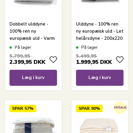
Dobbelt ulddyne -
Ulddyne - 100% ren
100% ren ny
ny europæisk uld - Let
europæisk uld - Varm
helårsdyne - 200x220
helårs dyne -
cm - Nature By Borg
På lager
På lager
200x220 cm - Nature
5.799,95
5.499,95
By Borg
2.399,95
DKK
1.999,95
DKK
Læg i kurv
Læg i kurv
SPAR
57%
SPAR
90%