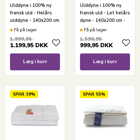
Ulddyne i 100% ny
Ulddyne i 100% ny
fransk uld - Helårs
fransk uld - Let helårs
ulddyne - 140x200 cm
dyne - 140x200 cm -
- LIXRA dyne Wool
LIXRA Wool dyne
Få på lager
Få på lager
1.999,95
1.599,95
1.199,95
DKK
999,95
DKK
Læg i kurv
Læg i kurv
SPAR
39%
SPAR
55%