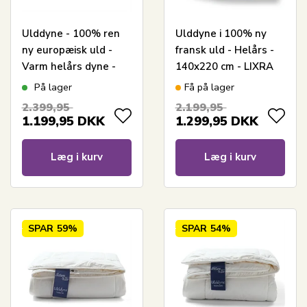
Ulddyne - 100% ren
Ulddyne i 100% ny
ny europæisk uld -
fransk uld - Helårs -
Varm helårs dyne -
140x220 cm - LIXRA
140x220 cm - Nature
dyne Wool
På lager
Få på lager
By Borg
2.399,95
2.199,95
1.199,95
DKK
1.299,95
DKK
Læg i kurv
Læg i kurv
SPAR
59%
SPAR
54%