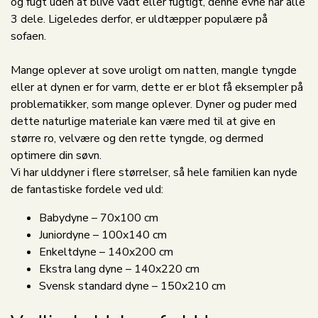
og fugt uden at blive vådt eller fugtigt, denne evne har alle
3 dele. Ligeledes derfor, er uldtæpper populære på
sofaen.
Mange oplever at sove uroligt om natten, mangle tyngde
eller at dynen er for varm, dette er er blot få eksempler på
problematikker, som mange oplever. Dyner og puder med
dette naturlige materiale kan være med til at give en
større ro, velvære og den rette tyngde, og dermed
optimere din søvn.
Vi har ulddyner i flere størrelser, så hele familien kan nyde
de fantastiske fordele ved uld:
Babydyne – 70x100 cm
Juniordyne – 100x140 cm
Enkeltdyne – 140x200 cm
Ekstra lang dyne – 140x220 cm
Svensk standard dyne – 150x210 cm