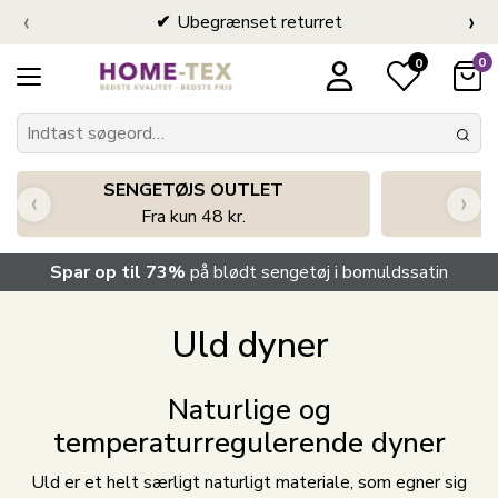
‹
›
Ubegrænset returret
0
0
SENGETØJS OUTLET
‹
›
Fra kun 48 kr.
Spar op til 73%
på blødt sengetøj i bomuldssatin
Uld dyner
Naturlige og
temperaturregulerende dyner
Uld er et helt særligt naturligt materiale, som egner sig