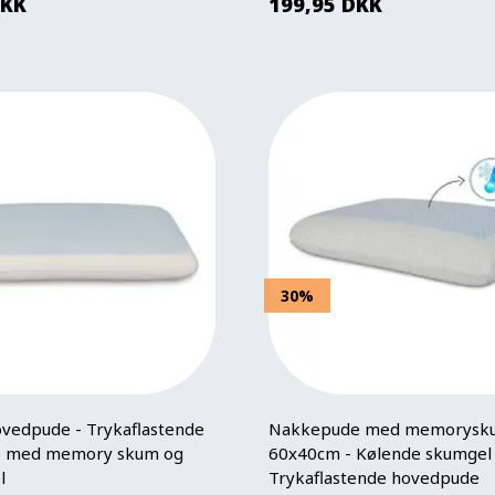
KK
199,95
DKK
30%
vedpude - Trykaflastende
Nakkepude med memorysku
 med memory skum og
60x40cm - Kølende skumgel 
l
Trykaflastende hovedpude