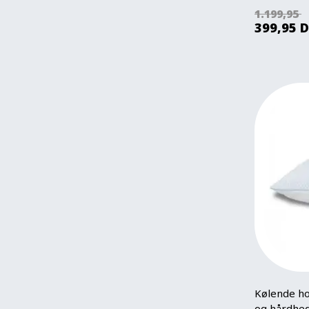
1.199,95
399,95
D
Kølende ho
og hårdhed