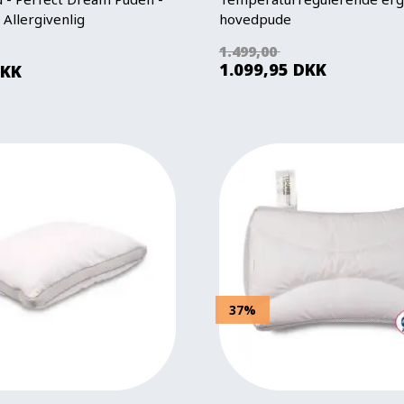
 Allergivenlig
hovedpude
1.499,00
1.099,95
DKK
KK
37%