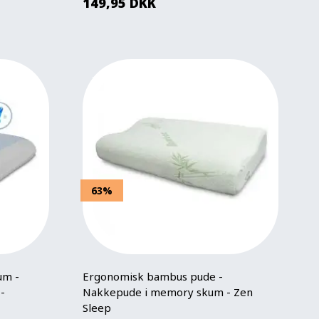
149,95
DKK
63%
m -
Ergonomisk bambus pude -
-
Nakkepude i memory skum - Zen
Sleep