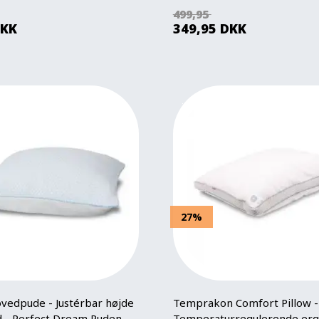
499,95
KK
349,95
DKK
27%
vedpude - Justérbar højde
Temprakon Comfort Pillow -
 - Perfect Dream Puden -
Temperaturregulerende er