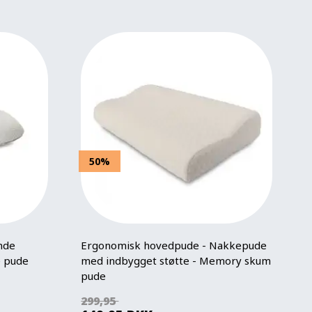
50%
nde
Ergonomisk hovedpude - Nakkepude
 pude
med indbygget støtte - Memory skum
pude
299,95