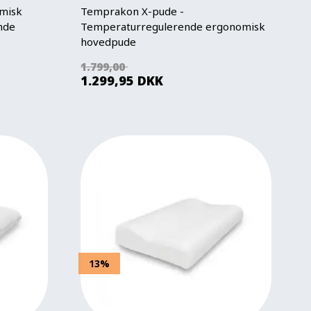
misk
Temprakon X-pude -
nde
Temperaturregulerende ergonomisk
hovedpude
1.799,00
1.299,95
DKK
13%