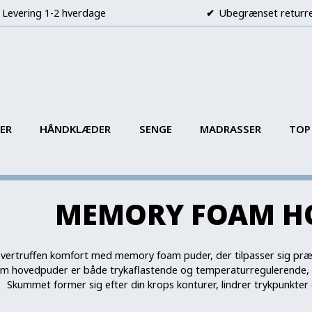
Levering 1-2 hverdage
Ubegrænset returr
ER
HÅNDKLÆDER
SENGE
MADRASSER
TOP
MEMORY FOAM H
vertruffen komfort med memory foam puder, der tilpasser sig præci
 hovedpuder er både trykaflastende og temperaturregulerende, hvilk
Skummet former sig efter din krops konturer, lindrer trykpunkter 