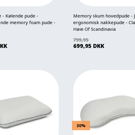
 - Kølende pude -
Memory skum hovedpude - J
tende memory foam pude -
ergonomisk nakkepude - Clas
Høie Of Scandinavia
799,95
KK
699,95
DKK
30%