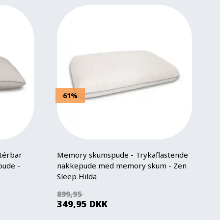
61%
térbar
Memory skumspude - Trykaflastende
ude -
nakkepude med memory skum - Zen
Sleep Hilda
899,95
349,95
DKK