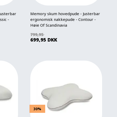
usterbar
Memory skum hovedpude - Justerbar
sic -
ergonomisk nakkepude - Contour -
Høie Of Scandinavia
799,95
699,95
DKK
30%