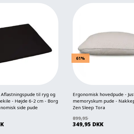
61%
Aflastningspude til ryg og
Ergonomisk hovedpude - Jus
dekile - Højde 6-2 cm - Borg
memoryskum pude - Nakkep
onomisk side pude
Zen Sleep Tora
899,95
KK
349,95
DKK