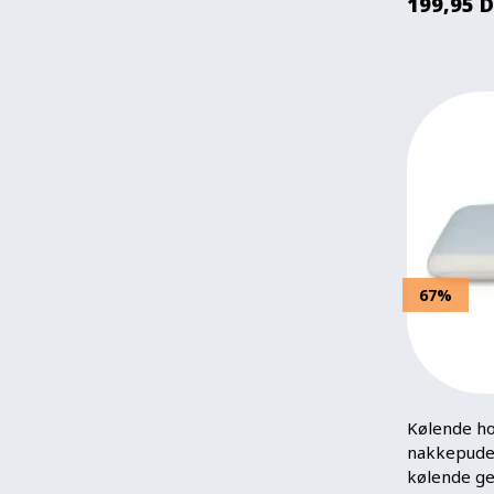
199,95
D
67%
Kølende ho
nakkepude
kølende ge