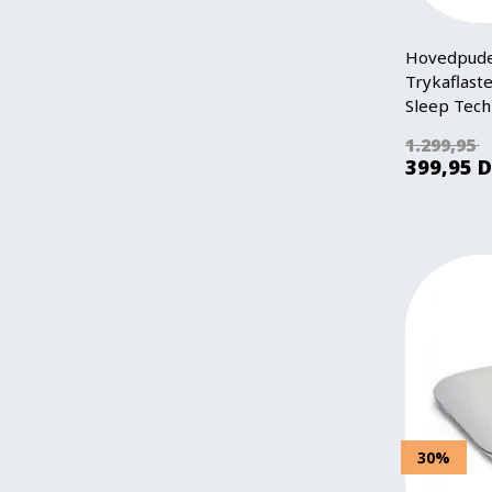
Hovedpude
Trykaflas
Sleep Tech
1.299,95
399,95
D
30%