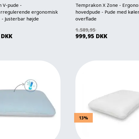
 V-pude -
Temprakon X Zone - Ergono
rregulerende ergonomisk
hovedpude - Pude med køle
- Justerbar højde
overflade
1.589,95
DKK
999,95
DKK
13%