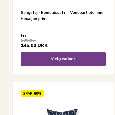
Sengetøj - Bomuldssatin - Vendbart blomme
Hexagon print
Fra
599,95
145,00
DKK
Vælg variant
SPAR
60%