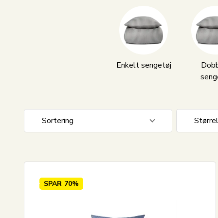
Enkelt sengetøj
Dobb
seng
Sortering
Større
Standard visning
140x20
Pris stigende
140x22
Pris faldende
150x21
SPAR
70%
Nyeste
200x20
Mest solgte
200x22