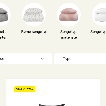
elt
Børne sengetøj
Sengetøjs
Sengetøj
etøj
materiale
lse
Type
0 cm
601
Dun
0 cm
356
Gåsedun
0 cm
157
SPAR
72%
0 cm
107
0 cm
279