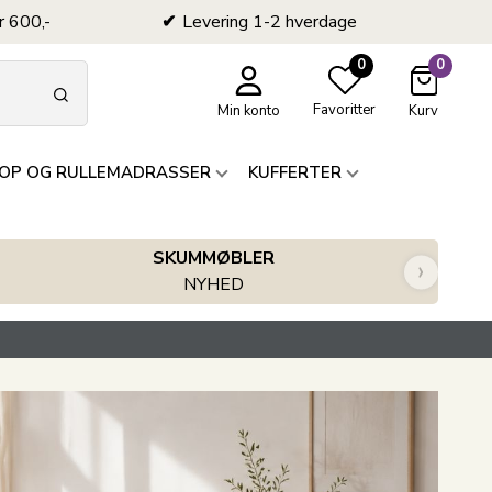
r 600,-
Levering 1-2 hverdage
0
0
Favoritter
Min konto
Kurv
OP OG RULLEMADRASSER
KUFFERTER
SKUMMØBLER
›
NYHED