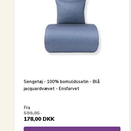
Største besparelse
Sengetøj - 100% bomuldssatin - Blå
jacquardvævet - Ensfarvet
Fra
599,95
178,00
DKK