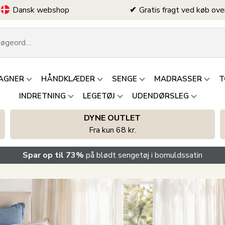
Dansk webshop
Gratis fragt ved køb ove
AGNER
HÅNDKLÆDER
SENGE
MADRASSER
T
INDRETNING
LEGETØJ
UDENDØRSLEG
DYNE OUTLET
Fra kun 68 kr.
Spar op til 73%
på blødt sengetøj i bomuldssatin