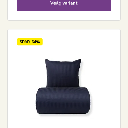
Vælg variant
SPAR
64%