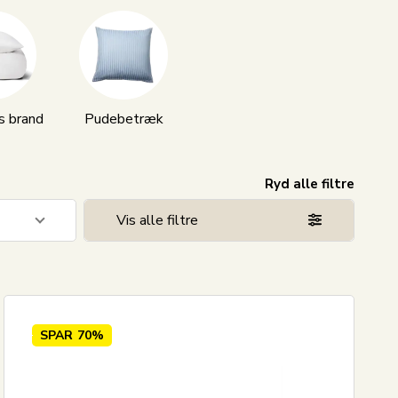
s brand
Pudebetræk
Ryd alle filtre
Vis alle filtre
2
2
SPAR
70%