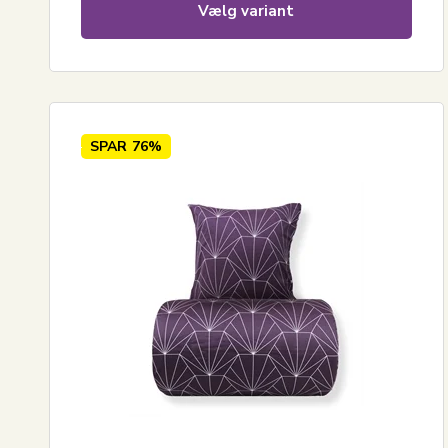
Vælg variant
SPAR
76%