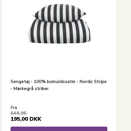
Sengetøj - 100% bomuldssatin - Nordic Stripe
- Mørkegrå striber
Fra
649,95
195,00
DKK