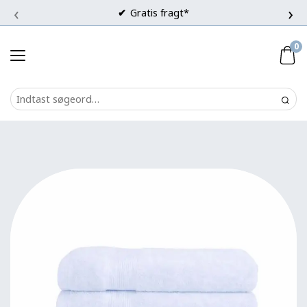
‹
›
Gratis fragt*
0