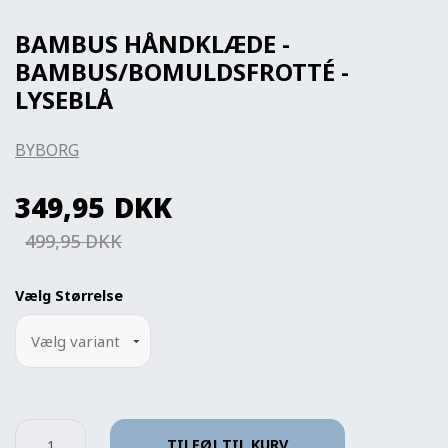
BAMBUS HÅNDKLÆDE -
BAMBUS/BOMULDSFROTTÉ -
LYSEBLÅ
BYBORG
349,95
DKK
499,95 DKK
Vælg Størrelse
TILFØJ TIL KURV