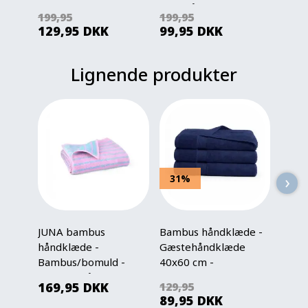
- Blødt
badehåndklæde med
bade
199,95
199,95
199,
badehåndklæde med
galoperende brun
galop
129,95
DKK
99,95
DKK
99,9
Chase, Marshall,
hest
sand
Zuma, Rubble, Skye og
Rocky
Lignende produkter
›
31%
JUNA bambus
Bambus håndklæde -
JUNA
håndklæde -
Gæstehåndklæde
hånd
Bambus/bomuld -
40x60 cm -
Bamb
Nuance Blå/rosa
Bambus/bomuld -
Bade
169,95
DKK
129,95
269
Mørkeblå
70x1
89,95
DKK
Blå/r