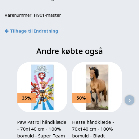
Varenummer:
H901-master
Tilbage til Indretning
Andre købte også
›
35%
50%
50
Paw Patrol håndklæde
Heste håndklæde -
Heste
- 70x140 cm - 100%
70x140 cm - 100%
70x1
bomuld - Super Team
bomuld - Blødt
bomul