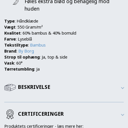
Føles ekstra blød og behagelig mod
huden
Type
: Håndklæde
Vægt
: 550 Gram/m²
Kvalitet
: 60% bambus & 40% bomuld
Farve
: Lyseblå
Tekstiltype
:
Bambus
Brand
:
By Borg
Strop til ophæng
: Ja, top & side
Vask
: 60°
Tørretumbling
: Ja
BESKRIVELSE
CERTIFICERINGER
Produktets certificeringer - læs mere her: