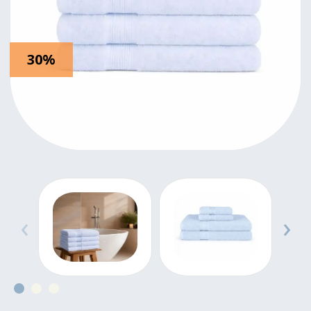
30%
‹
›