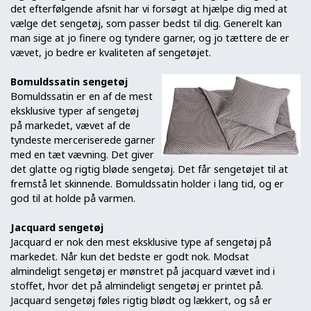
det efterfølgende afsnit har vi forsøgt at hjælpe dig med at
vælge det sengetøj, som passer bedst til dig. Generelt kan
man sige at jo finere og tyndere garner, og jo tættere de er
vævet, jo bedre er kvaliteten af sengetøjet.
Bomuldssatin sengetøj
Bomuldssatin er en af de mest
eksklusive typer af sengetøj
på markedet, vævet af de
tyndeste merceriserede garner
med en tæt vævning. Det giver
det glatte og rigtig bløde sengetøj. Det får sengetøjet til at
fremstå let skinnende. Bomuldssatin holder i lang tid, og er
god til at holde på varmen.
Jacquard sengetøj
Jacquard er nok den mest eksklusive type af sengetøj på
markedet. Når kun det bedste er godt nok. Modsat
almindeligt sengetøj er mønstret på jacquard vævet ind i
stoffet, hvor det på almindeligt sengetøj er printet på.
Jacquard sengetøj føles rigtig blødt og lækkert, og så er