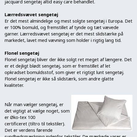
jacquard sengetøj altid easy care behandlet.
Lærredsvævet sengetøj
Er det mest almindelige og mest solgte sengetøj i Europa. Det
er 100% bomuld, og fremstillet af tynde og tæt vævede
garner. Lærredsvævet sengetøj er det mest slidstærke på
markedet, lavet med vævning som holder i rigtig lang tid.
Flonel sengetøj
Flonel sengetøj bliver der ikke solgt ret meget af længere. Det
er et dejligt blødt sengetøj, som er fremstillet af let
opkradset bomuldsstof, som giver et rigtigt lunt sengetøj.
Flonel sengetøj er ikke så slidstærk, som andre glatte
kvaliteter.
Når man vælger sengetøj, er
det vigtigt at vælge noget, som
er Øko-tex 100
certificeret (tiltro til tekstiler).
Det er verdens førende
sundhedsmærkning indenfor tekstiler. De mærkede varer er