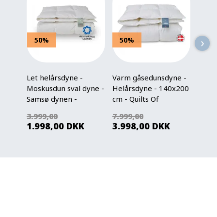
›
50%
50%
50
Let helårsdyne -
Varm gåsedunsdyne -
Mosk
Moskusdun sval dyne -
Helårsdyne - 140x200
Helår
Samsø dynen -
cm - Quilts Of
Fejø 
140x200 cm - Quilts
Denmark - Tunø dyne
cm - 
3.999,00
7.999,00
3.999
Of Denmark
Denm
1.998,00
DKK
3.998,00
DKK
1.99