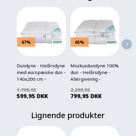
›
67%
65%
50
Dundyne - Helårsdyne
Moskusdundyne 100%
Hove
med europæiske dun -
dun - Helårsdyne -
"Mell
140x200 cm -
Allergivenlig -
60x6
Allergivenlig dyne -
140x200 cm - Zen
- Qui
1.799,95
2.299,95
1.599
Zen Sleep
Sleep dyne
599,95
DKK
799,95
DKK
798
Lignende produkter