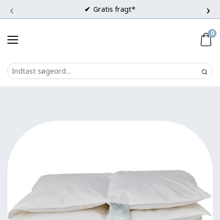
‹
›
Gratis fragt*
0