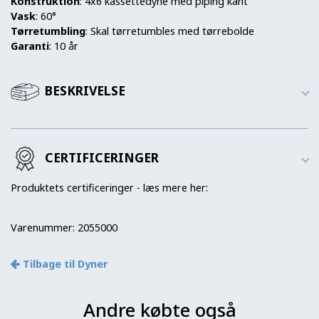
Konstruktion
: 4x6 kassettedyne med piping kant
Vask
: 60°
Tørretumbling
: Skal tørretumbles med tørrebolde
Garanti
: 10 år
BESKRIVELSE
CERTIFICERINGER
Produktets certificeringer - læs mere her:
Varenummer:
2055000
Tilbage til Dyner
Andre købte også