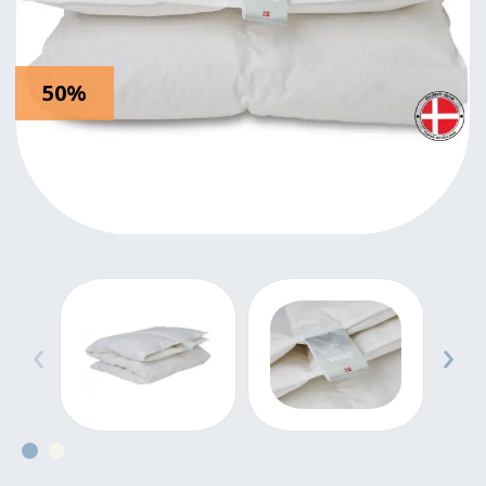
50%
‹
›