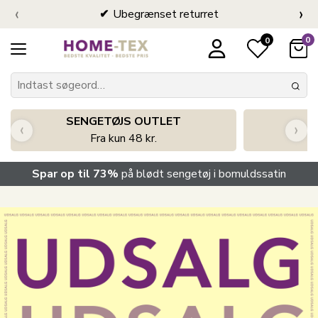
‹
›
Ubegrænset returret
0
0
SENGETØJS OUTLET
‹
›
Fra kun 48 kr.
Spar op til 73%
på blødt sengetøj i bomuldssatin