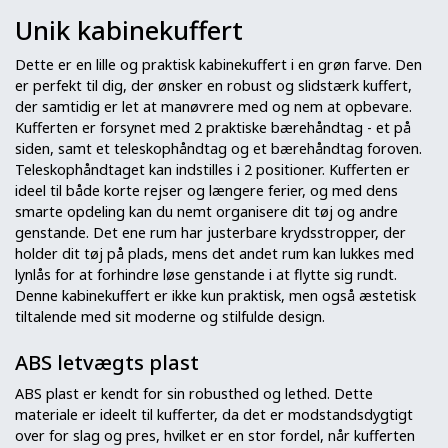
Unik kabinekuffert
Dette er en lille og praktisk kabinekuffert i en grøn farve. Den
er perfekt til dig, der ønsker en robust og slidstærk kuffert,
der samtidig er let at manøvrere med og nem at opbevare.
Kufferten er forsynet med 2 praktiske bærehåndtag - et på
siden, samt et teleskophåndtag og et bærehåndtag foroven.
Teleskophåndtaget kan indstilles i 2 positioner. Kufferten er
ideel til både korte rejser og længere ferier, og med dens
smarte opdeling kan du nemt organisere dit tøj og andre
genstande. Det ene rum har justerbare krydsstropper, der
holder dit tøj på plads, mens det andet rum kan lukkes med
lynlås for at forhindre løse genstande i at flytte sig rundt.
Denne kabinekuffert er ikke kun praktisk, men også æstetisk
tiltalende med sit moderne og stilfulde design.
ABS letvægts plast
ABS plast er kendt for sin robusthed og lethed. Dette
materiale er ideelt til kufferter, da det er modstandsdygtigt
over for slag og pres, hvilket er en stor fordel, når kufferten