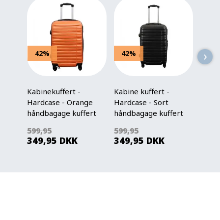
›
42%
42%
42
Kabinekuffert -
Kabine kuffert -
Kabin
Hardcase - Orange
Hardcase - Sort
Hardc
håndbagage kuffert
håndbagage kuffert
håndb
tilbud
tilbu
599,95
599,95
599,
349,95
DKK
349,95
DKK
349