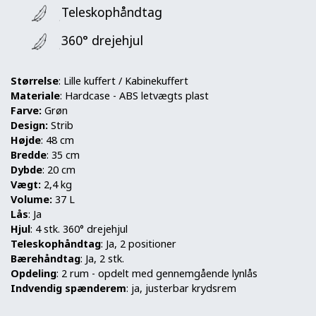
Teleskophåndtag
360° drejehjul
Størrelse
: Lille kuffert / Kabinekuffert
Materiale
: Hardcase - ABS letvægts plast
Farve:
Grøn
Design:
Strib
Højde
:
48 cm
Bredde
:
35 cm
Dybde
:
20 cm
Vægt:
2,4 kg
Volume:
37 L
Lås
: Ja
Hjul
: 4 stk. 360° drejehjul
Teleskophåndtag
: Ja, 2 positioner
Bærehåndtag
: Ja, 2 stk.
Opdeling
: 2 rum - opdelt med gennemgående lynlås
Indvendig spænderem
: ja, justerbar krydsrem