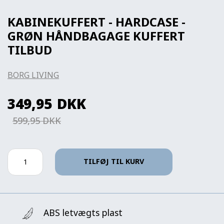
KABINEKUFFERT - HARDCASE -
GRØN HÅNDBAGAGE KUFFERT
TILBUD
BORG LIVING
349,95
DKK
599,95 DKK
TILFØJ TIL KURV
ABS letvægts plast