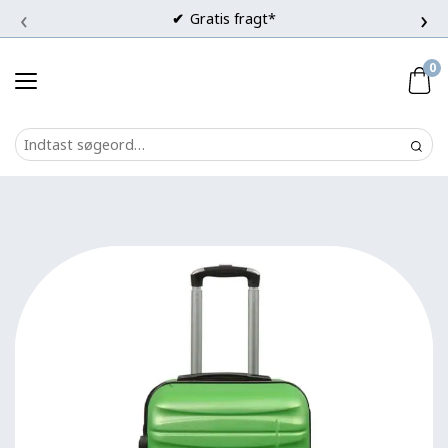
‹
›
Gratis fragt*
0