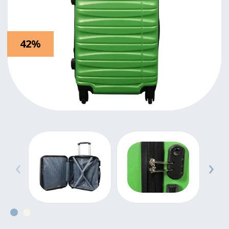
42%
‹
›