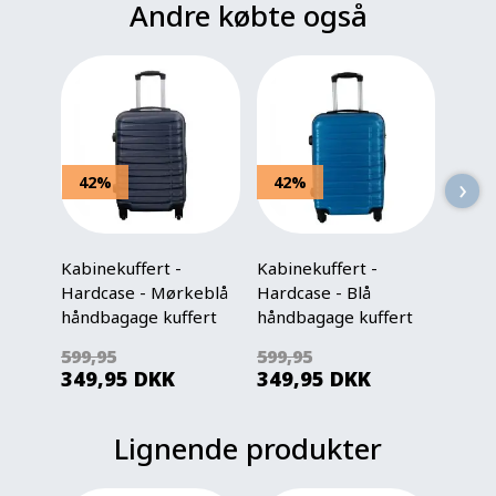
Andre købte også
›
42%
42%
43
Kabinekuffert -
Kabinekuffert -
Stræ
Hardcase - Mørkeblå
Hardcase - Blå
cm - 
håndbagage kuffert
håndbagage kuffert
lagen
tilbud
tilbud
Facon
599,95
599,95
299,
349,95
DKK
349,95
DKK
169
Lignende produkter