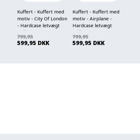
Kuffert - Kuffert med
Kuffert - Kuffert med
Kuffe
motiv - City Of London
motiv - Airplane -
motiv
- Hardcase letvægt
Hardcase letvægt
strib
kuffert
kuffert
letvæ
799,95
799,95
799,
599,95
DKK
599,95
DKK
599