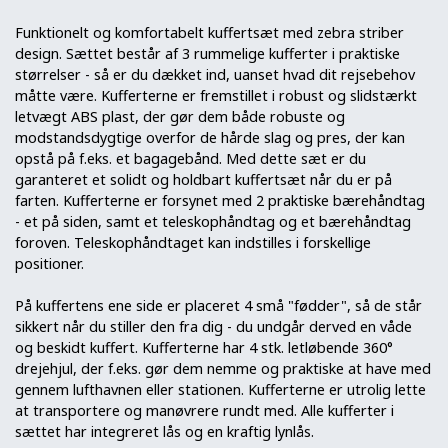
Funktionelt og komfortabelt kuffertsæt med zebra striber
design. Sættet består af 3 rummelige kufferter i praktiske
størrelser - så er du dækket ind, uanset hvad dit rejsebehov
måtte være. Kufferterne er fremstillet i robust og slidstærkt
letvægt ABS plast, der gør dem både robuste og
modstandsdygtige overfor de hårde slag og pres, der kan
opstå på f.eks. et bagagebånd. Med dette sæt er du
garanteret et solidt og holdbart kuffertsæt når du er på
farten. Kufferterne er forsynet med 2 praktiske bærehåndtag
- et på siden, samt et teleskophåndtag og et bærehåndtag
foroven. Teleskophåndtaget kan indstilles i forskellige
positioner.
På kuffertens ene side er placeret 4 små "fødder", så de står
sikkert når du stiller den fra dig - du undgår derved en våde
og beskidt kuffert. Kufferterne har 4 stk. letløbende 360°
drejehjul, der f.eks. gør dem nemme og praktiske at have med
gennem lufthavnen eller stationen. Kufferterne er utrolig lette
at transportere og manøvrere rundt med. Alle kufferter i
sættet har integreret lås og en kraftig lynlås.