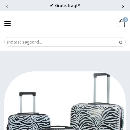
‹
›
Gratis fragt*
0