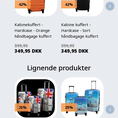
›
42%
42%
42
Kabinekuffert -
Kabine kuffert -
Kabin
Hardcase - Orange
Hardcase - Sort
Hardc
håndbagage kuffert
håndbagage kuffert
håndb
tilbud
tilbu
599,95
599,95
599,
349,95
DKK
349,95
DKK
349
Lignende produkter
›
25%
25%
25