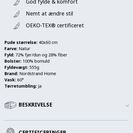
God fylde & komfort
Nemt at ændre stil
OEKO-TEX® certificeret
Pude størrelse:
40x60 cm
Farve:
Natur
Fyld:
72% fjer/dun og 28% fiber
Bolster:
100% bomuld
Fyldevægt:
555g
Brand:
Nordstrand Home
Vask:
60°
Tørretumbling:
Ja
BESKRIVELSE
CERTIFICERINGER