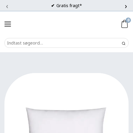
‹
›
Gratis fragt*
0