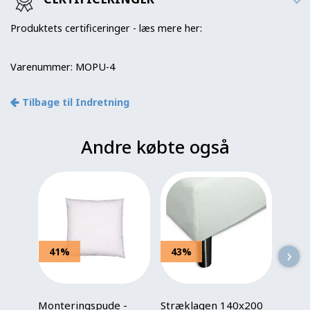
Produktets certificeringer - læs mere her:
Varenummer:
MOPU-4
Tilbage til Indretning
Andre købte også
›
41%
43%
60
Monteringspude -
Stræklagen 140x200
Seng