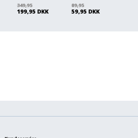
pyntepudebetræk -
349,95
89,95
89,9
Nordstrand Home
199,95
DKK
59,95
DKK
39,9