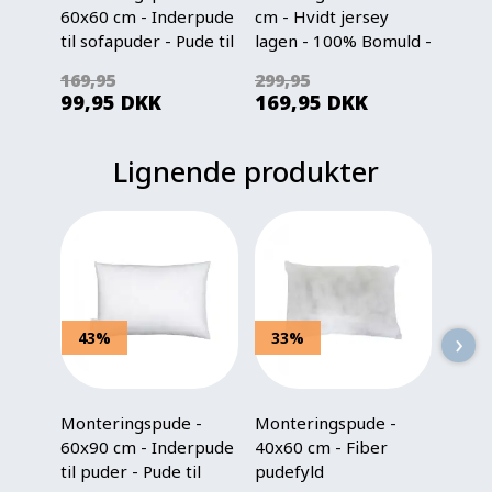
60x60 cm - Inderpude
cm - Hvidt jersey
- Bom
til sofapuder - Pude til
lagen - 100% Bomuld -
Vendb
pyntepudebetræk -
Faconlagen til madras
Hexag
169,95
299,95
599,
Nordstrand Home
99,95
DKK
169,95
DKK
239
Lignende produkter
›
43%
33%
56
Monteringspude -
Monteringspude -
Mont
60x90 cm - Inderpude
40x60 cm - Fiber
50x50
til puder - Pude til
pudefyld
pudef