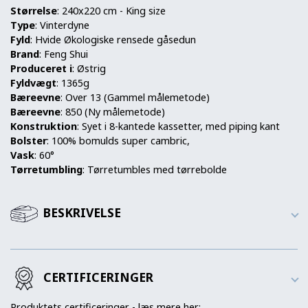
Størrelse
: 240x220 cm - King size
Type
: Vinterdyne
Fyld
: Hvide Økologiske rensede gåsedun
Brand
: Feng Shui
Produceret i
: Østrig
Fyldvægt
: 1365g
Bæreevne
: Over 13 (Gammel målemetode)
Bæreevne
: 850 (Ny målemetode)
Konstruktion
: Syet i 8-kantede kassetter, med piping kant
Bolster
: 100% bomulds super cambric,
Vask
: 60°
Tørretumbling
: Tørretumbles med tørrebolde
BESKRIVELSE
CERTIFICERINGER
Produktets certificeringer - læs mere her: