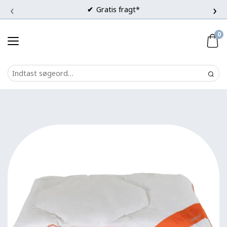
‹
›
Gratis fragt*
0