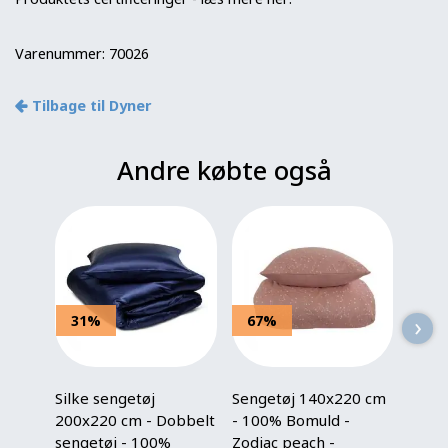
Varenummer:
70026
Tilbage til Dyner
Andre købte også
›
31%
67%
60
Silke sengetøj
Sengetøj 140x220 cm
Seng
200x220 cm - Dobbelt
- 100% Bomuld -
- 100
sengetøj - 100%
Zodiac peach -
Vendb