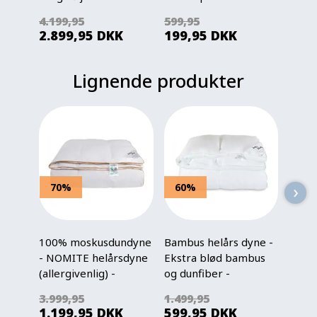
morbærsilke - Navy
Vendbart med
strib
4.199,95
599,95
599,
blå
stjerner
2.899,95
DKK
199,95
DKK
239
Lignende produkter
›
70%
60%
33
100% moskusdundyne
Bambus helårs dyne -
Silke
- NOMITE helårsdyne
Ekstra blød bambus
- 100
(allergivenlig) -
og dunfiber -
- 140
140x200 cm - Ekstra
Allergivenlig -
Butter
3.999,95
1.499,95
1.499
fint bomuldssatin
140x200 cm - Borg
1.199,95
DKK
599,95
DKK
999