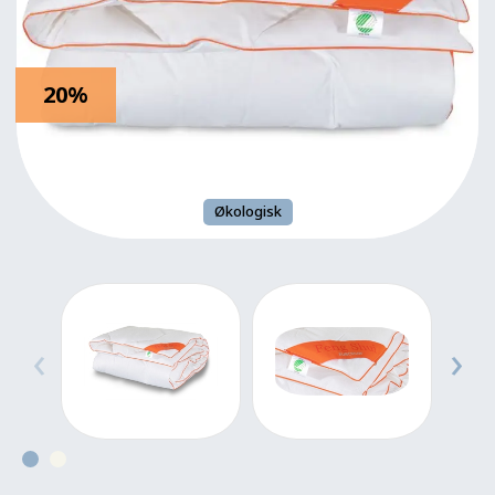
20%
Økologisk
‹
›