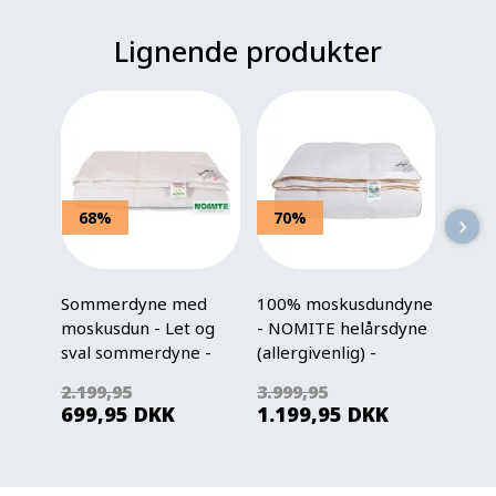
Lignende produkter
›
68%
70%
65
Sommerdyne med
100% moskusdundyne
Helår
moskusdun - Let og
- NOMITE helårsdyne
mosk
sval sommerdyne -
(allergivenlig) -
Årsdy
140x220 cm - Zen
140x200 cm - Ekstra
240x2
2.199,95
3.999,95
5.399
Sleep
fint bomuldssatin
Livin
699,95
DKK
1.199,95
DKK
1.89
bolster - Borg Living
Årsdynen 2025