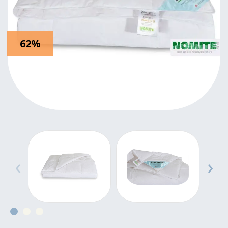
62%
‹
›