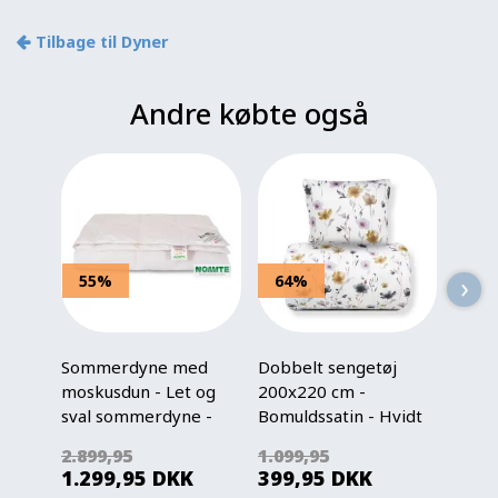
Tilbage til Dyner
Andre købte også
›
55%
64%
40
Sommerdyne med
Dobbelt sengetøj
Junio
moskusdun - Let og
200x220 cm -
100x
sval sommerdyne -
Bomuldssatin - Hvidt
økolo
200x220 cm - Zen
blomster print
bomul
2.899,95
1.099,95
299,
Sleep
Mint
1.299,95
DKK
399,95
DKK
179
pand