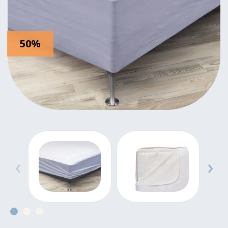
50%
‹
›