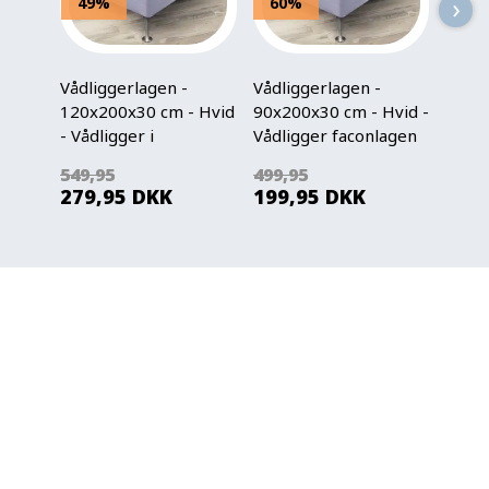
›
49%
60%
44
Vådliggerlagen -
Vådliggerlagen -
Vådli
120x200x30 cm - Hvid
90x200x30 cm - Hvid -
- Våd
- Vådligger i
Vådligger faconlagen
- No
faconlagen -
til enkelt seng -
madr
549,95
499,95
249,
Nordstrand Home
Nordstrand Home
279,95
DKK
199,95
DKK
139
madrasbeskytter
madrasbeskytter