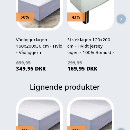
›
50%
43%
50
Vådliggerlagen -
Stræklagen 120x200
Vådli
160x200x30 cm - Hvid
cm - Hvidt jersey
180x2
- Vådligger i
lagen - 100% Bomuld -
- Vådl
faconlagen -
Faconlagen til madras
facon
699,95
299,95
699,
Nordstrand Home
Nord
349,95
DKK
169,95
DKK
349
madrasbeskytter
madr
Lignende produkter