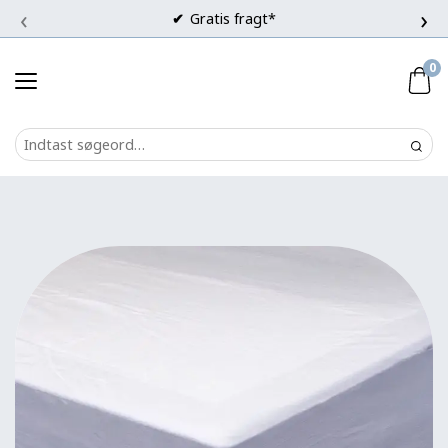
‹
›
Gratis fragt*
0